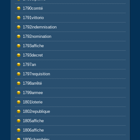
1790comté
1791vittorio
1792indemnisation
1792nomination
1793affiche
1793decret
1797an
1797requisition
1798arrêté
1799armee
1801loterie
1802republique
1805affiche
1806affiche
1806chambéry