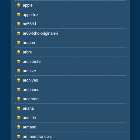
apple
apportez
aq56d-l
ar68-litho-originale-j
aragon
arbre
architecte
archive
archives
ardennes
argentan
ariana
aristide
armand
armand-francois