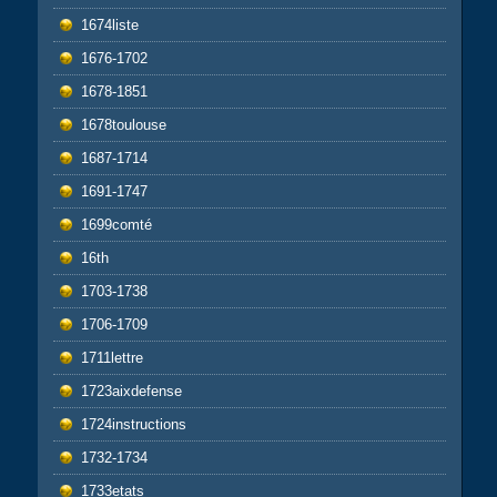
1674liste
1676-1702
1678-1851
1678toulouse
1687-1714
1691-1747
1699comté
16th
1703-1738
1706-1709
1711lettre
1723aixdefense
1724instructions
1732-1734
1733etats