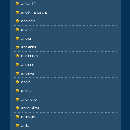
an6an14
an84-manuscrit
anarchie
anatole
ancien
ancienne
anciennes
anciens
andelys
andré
andrea
anemone
angoulême
animojis
anita