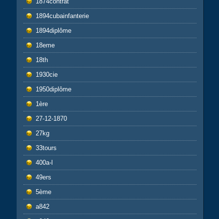
1874contrat
1894cubainfanterie
1894diplôme
18eme
18th
1930cie
1950diplôme
1ère
27-12-1870
27kg
33tours
400a-l
49ers
5ème
a842