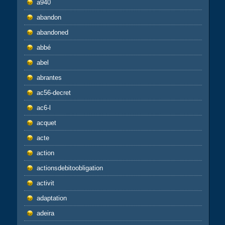
a940
abandon
abandoned
abbé
abel
abrantes
ac56-decret
ac6-l
acquet
acte
action
actionsdebitoobligation
activit
adaptation
adeira