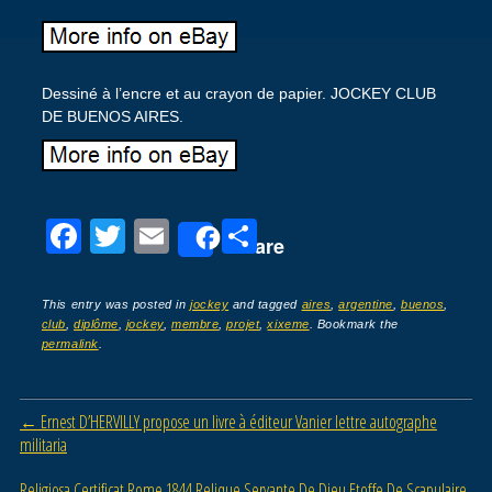
Dessiné à l’encre et au crayon de papier. JOCKEY CLUB
DE BUENOS AIRES.
F
T
E
P
Share
a
wi
m
ar
c
tt
ail
ta
This entry was posted in
jockey
and tagged
aires
,
argentine
,
buenos
,
club
,
diplôme
,
jockey
,
membre
,
projet
,
xixeme
. Bookmark the
e
er
g
permalink
.
b
er
o
Post navigation
←
Ernest D’HERVILLY propose un livre à éditeur Vanier lettre autographe
o
militaria
k
Religiosa Certificat Rome 1844 Relique Servante De Dieu Etoffe De Scapulaire