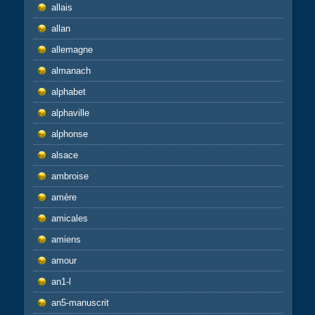
allais
allan
allemagne
almanach
alphabet
alphaville
alphonse
alsace
ambroise
amère
amicales
amiens
amour
an1-l
an5-manuscrit