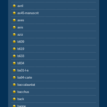
avril
ax45-manuscrit
axes
axis
aziz
b609
b619
b633
b834
ba31-l-a
ba94-carte
baccalauréat
bacchus
back
bagne