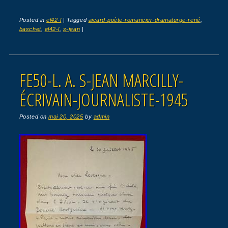
Posted in
el42-l
|
Tagged
aicard-poète-romancier-dramaturge-rené
,
baschet
,
el42-l
,
s-jean
|
FE50-L. A. S-JEAN MARCILLY-
ÉCRIVAIN-JOURNALISTE-1945
Posted on
mai 20, 2025
by
admin