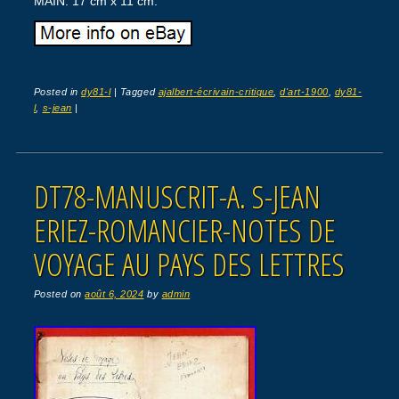
MAIN. 17 cm x 11 cm.
Posted in
dy81-l
|
Tagged
ajalbert-écrivain-critique
,
d'art-1900
,
dy81-
l
,
s-jean
|
DT78-MANUSCRIT-A. S-JEAN
ERIEZ-ROMANCIER-NOTES DE
VOYAGE AU PAYS DES LETTRES
Posted on
août 6, 2024
by
admin