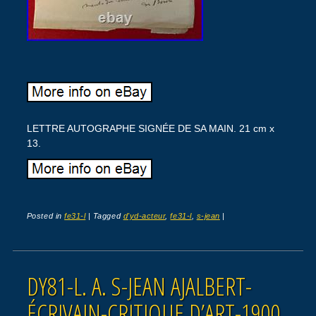
LETTRE AUTOGRAPHE SIGNÉE DE SA MAIN. 21 cm x
13.
Posted in
fe31-l
|
Tagged
d'yd-acteur
,
fe31-l
,
s-jean
|
DY81-L. A. S-JEAN AJALBERT-
ÉCRIVAIN-CRITIQUE D’ART-1900