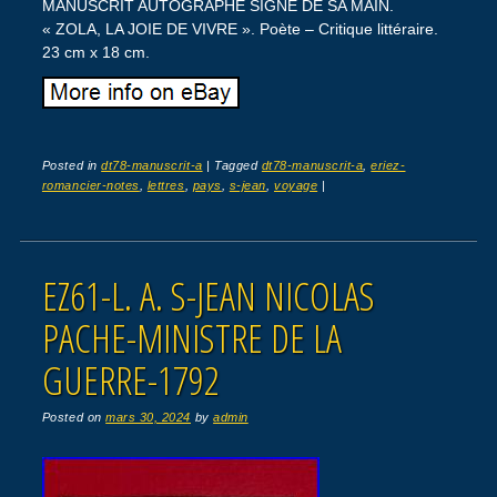
MANUSCRIT AUTOGRAPHE SIGNÉ DE SA MAIN.
« ZOLA, LA JOIE DE VIVRE ». Poète – Critique littéraire.
23 cm x 18 cm.
Posted in
dt78-manuscrit-a
|
Tagged
dt78-manuscrit-a
,
eriez-
romancier-notes
,
lettres
,
pays
,
s-jean
,
voyage
|
EZ61-L. A. S-JEAN NICOLAS
PACHE-MINISTRE DE LA
GUERRE-1792
Posted on
mars 30, 2024
by
admin