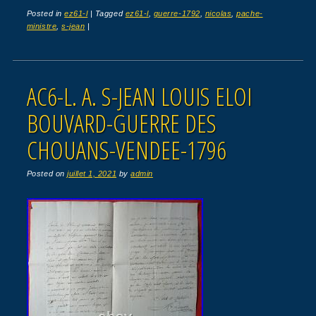
Posted in
ez61-l
|
Tagged
ez61-l
,
guerre-1792
,
nicolas
,
pache-
ministre
,
s-jean
|
AC6-L. A. S-JEAN LOUIS ELOI
BOUVARD-GUERRE DES
CHOUANS-VENDEE-1796
Posted on
juillet 1, 2021
by
admin