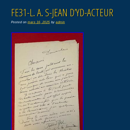
FE31-L. A. S-JEAN D’YD-ACTEUR
Posted on
mars 16, 2025
by
admin