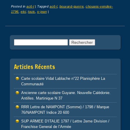
Posted in
ac6-l
|
Tagged
ac6-l
,
bouvard-guerre
,
chouans-vendee-
1796
,
eloi
,
louis
,
s-jean
|
Post navigation
Rechercher :
Articles Récents
Carte scolaire Vidal Lablache n°22 Planisphère La
Communauté
Ancienne carte scolaire Guyane. Nouvelle Calédonie.
Antilles. Martinique N 37
RRR Lettre de NAMPONT (Somme) / 1798 / Marque
76/NAMPONT Indice 20 600
SUP ARMEE D’ITALIE 1797 / Lettre 2eme Division /
Franchise General de l’Armée