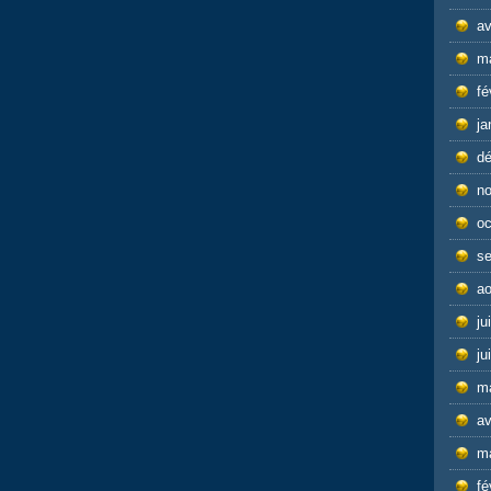
av
m
fé
ja
d
n
oc
s
ao
ju
ju
m
av
m
fé