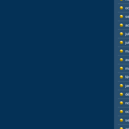
oc
s
ao
ju
ju
m
av
m
fé
ja
d
n
oc
s
ao