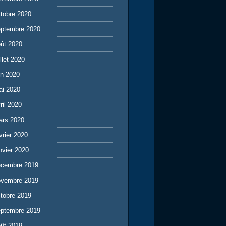
tobre 2020
eptembre 2020
ût 2020
illet 2020
in 2020
ai 2020
ril 2020
ars 2020
vrier 2020
nvier 2020
écembre 2019
ovembre 2019
tobre 2019
eptembre 2019
ût 2019