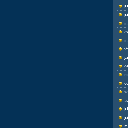
ju
ju
m
av
m
fé
ja
d
n
oc
s
ao
ju
ju
m