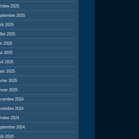
tobre 2025
eptembre 2025
ût 2025
illet 2025
in 2025
ai 2025
ril 2025
ars 2025
vrier 2025
nvier 2025
écembre 2024
ovembre 2024
tobre 2024
eptembre 2024
ût 2024