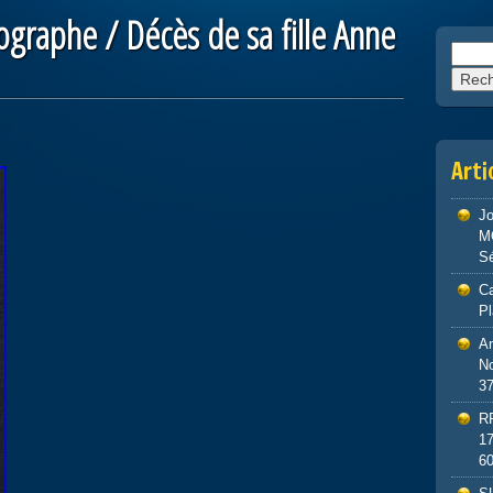
graphe / Décès de sa fille Anne
Reche
Arti
J
M
S
Ca
P
An
No
3
R
1
6