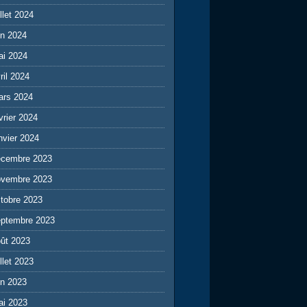
illet 2024
in 2024
ai 2024
ril 2024
ars 2024
vrier 2024
nvier 2024
écembre 2023
ovembre 2023
tobre 2023
eptembre 2023
ût 2023
illet 2023
in 2023
ai 2023