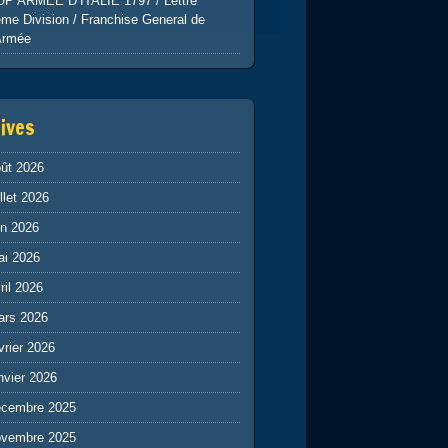
UP ARMEE D’ITALIE 1797 / Lettre
me Division / Franchise General de
Armée
ives
ût 2026
illet 2026
in 2026
ai 2026
ril 2026
ars 2026
vrier 2026
nvier 2026
écembre 2025
ovembre 2025