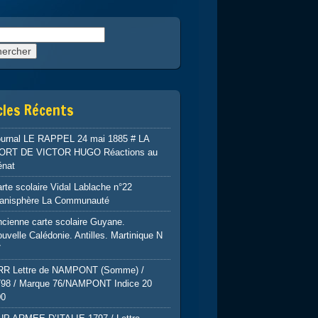
rcher :
cles Récents
ournal LE RAPPEL 24 mai 1885 # LA
ORT DE VICTOR HUGO Réactions au
énat
rte scolaire Vidal Lablache n°22
lanisphère La Communauté
cienne carte scolaire Guyane.
uvelle Calédonie. Antilles. Martinique N
7
RR Lettre de NAMPONT (Somme) /
798 / Marque 76/NAMPONT Indice 20
00