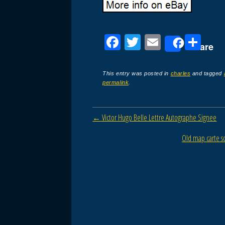
F
T
E
P
Share
a
wi
m
ar
c
tt
ail
ta
This entry was posted in
charles
and tagged
permalink
.
e
er
g
b
er
Post navigation
←
Victor Hugo Belle Lettre Autographe Signee
o
o
Old map carte 
k