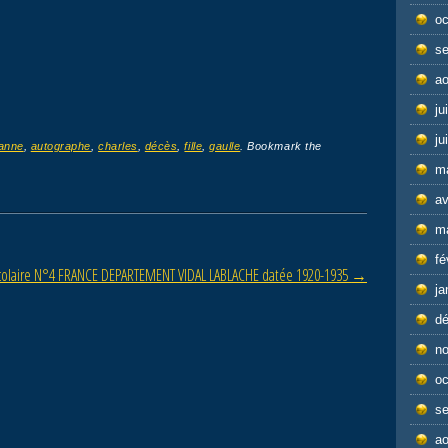
oc
s
ao
ju
ju
anne
,
autographe
,
charles
,
décès
,
fille
,
gaulle
. Bookmark the
m
av
m
fé
scolaire N°4 FRANCE DEPARTEMENT VIDAL LABLACHE datée 1920-1935
→
ja
d
n
oc
s
ao