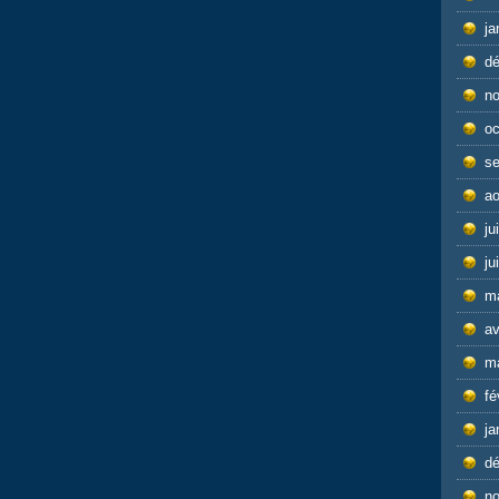
ja
d
n
oc
s
ao
ju
ju
m
av
m
fé
ja
d
n