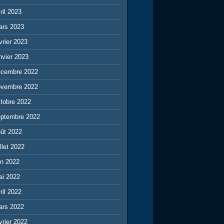
ril 2023
ars 2023
vrier 2023
nvier 2023
écembre 2022
ovembre 2022
tobre 2022
eptembre 2022
ût 2022
illet 2022
in 2022
ai 2022
ril 2022
ars 2022
vrier 2022