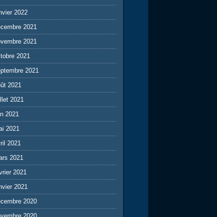
nvier 2022
écembre 2021
ovembre 2021
tobre 2021
eptembre 2021
ût 2021
illet 2021
in 2021
ai 2021
ril 2021
ars 2021
vrier 2021
nvier 2021
écembre 2020
ovembre 2020