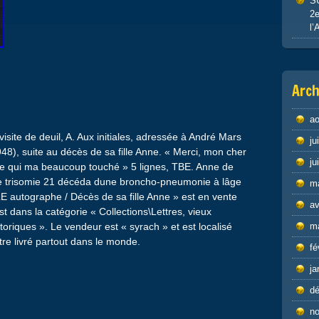
S
2e
l’
Arch
ao
te de deuil, A. Aux initiales, adressée à André Mars
ju
48), suite au décès de sa fille Anne. « Merci, mon cher
ju
e qui ma beaucoup touché » 5 lignes, TBE. Anne de
 de trisomie 21 décéda dune broncho-pneumonie à lâge
m
 autographe / Décès de sa fille Anne » est en vente
av
st dans la catégorie « Collections\Lettres, vieux
oriques ». Le vendeur est « syrach » et est localisé
m
tre livré partout dans le monde.
fé
ja
d
n