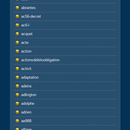
abrantes
ac56-decret
ac6-l
acquet
acte
action
actionsdebitoobligation
activit
adaptation
adeira
adlington
adolphe
adrien
ae988
affaire