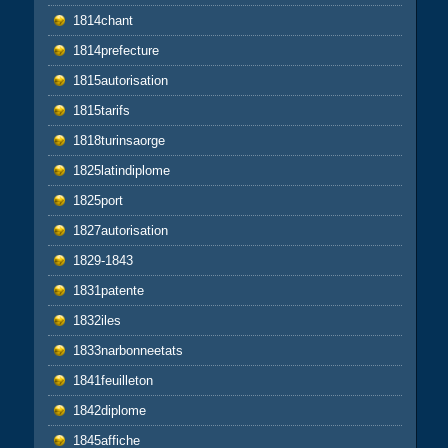
1814chant
1814prefecture
1815autorisation
1815tarifs
1818turinsaorge
1825latindiplome
1825port
1827autorisation
1829-1843
1831patente
1832iles
1833narbonneetats
1841feuilleton
1842diplome
1845affiche