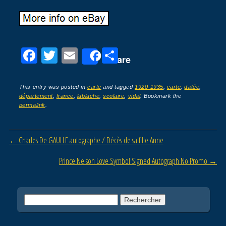
F
T
E
P
Share
a
wi
m
ar
c
tt
ail
ta
This entry was posted in
carte
and tagged
1920-1935
,
carte
,
datée
,
département
,
france
,
lablache
,
scolaire
,
vidal
. Bookmark the
e
er
g
permalink
.
b
er
o
Post navigation
←
Charles De GAULLE autographe / Décès de sa fille Anne
o
Prince Nelson Love Symbol Signed Autograph No Promo
→
k
Rechercher :