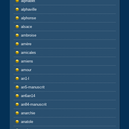
alphabet
alphaville
alphonse
alsace
ambroise
amère
amicales
amiens
amour
an1-l
an5-manuscrit
an6an14
an84-manuscrit
anarchie
anatole