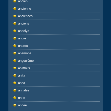
ancien
ancienne
anciennes
anciens
andelys
andré
andrea
anemone
angoulême
animojis
anita
anna
annales
anne
année