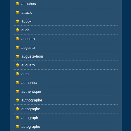
attaches
attack
au55-l
aude
augusta
auguste
auguste-léon
augusto
aura
authentic
authentique
authographe
autograghe
autograph
autographe