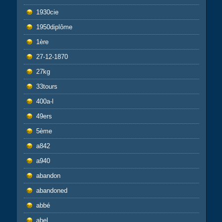
1930cie
1950diplôme
1ère
27-12-1870
27kg
33tours
400a-l
49ers
5ème
a842
a940
abandon
abandoned
abbé
abel