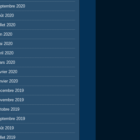
eptembre 2020
ût 2020
illet 2020
in 2020
ai 2020
ril 2020
ars 2020
vrier 2020
nvier 2020
écembre 2019
ovembre 2019
tobre 2019
eptembre 2019
ût 2019
illet 2019