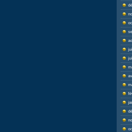
d
n
oc
s
ao
ju
ju
m
av
m
fé
ja
d
n
oc