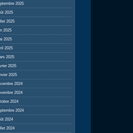
eptembre 2025
ût 2025
illet 2025
in 2025
ai 2025
ril 2025
ars 2025
vrier 2025
nvier 2025
écembre 2024
ovembre 2024
tobre 2024
eptembre 2024
ût 2024
illet 2024