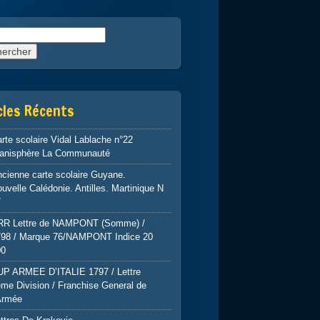
rcher :
cles Récents
rte scolaire Vidal Lablache n°22
lanisphère La Communauté
cienne carte scolaire Guyane.
uvelle Calédonie. Antilles. Martinique N
7
RR Lettre de NAMPONT (Somme) /
798 / Marque 76/NAMPONT Indice 20
00
UP ARMEE D’ITALIE 1797 / Lettre
me Division / Franchise General de
Armée