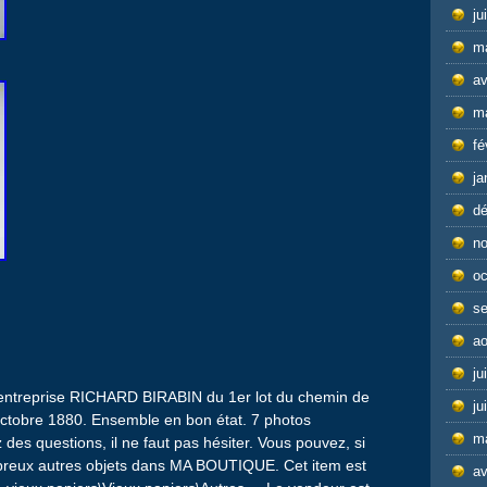
ju
m
av
m
fé
ja
d
n
oc
s
ao
ju
 l entreprise RICHARD BIRABIN du 1er lot du chemin de
ju
tobre 1880. Ensemble en bon état. 7 photos
m
 des questions, il ne faut pas hésiter. Vous pouvez, si
breux autres objets dans MA BOUTIQUE. Cet item est
av