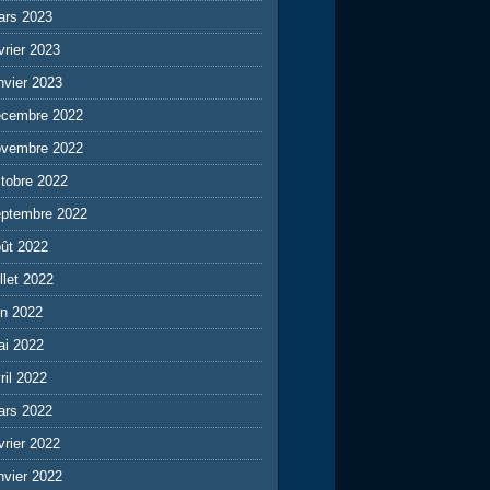
ars 2023
vrier 2023
nvier 2023
écembre 2022
ovembre 2022
tobre 2022
eptembre 2022
ût 2022
illet 2022
in 2022
ai 2022
ril 2022
ars 2022
vrier 2022
nvier 2022