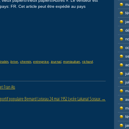
s, vieux papiers\Vieux papiers\Autres ». Le vendeur est
m
pays: FR. Cet article peut être expédié au pays
fé
ja
d
n
oc
s
irabin
,
brive
,
chemin
,
entreprise
,
journal
,
montauban
,
richard
.
ao
ju
ju
et Fran Ais
m
sportif populaire Bernard Loiseau 24 mai 1952 Lycée Lakanal Sceaux
→
av
m
fé
ja