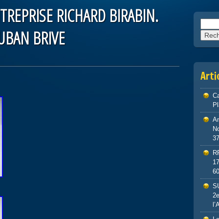
TREPRISE RICHARD BIRABIN.
Reche
UBAN BRIVE
Arti
Ca
P
An
No
3
R
1
6
S
2e
l’