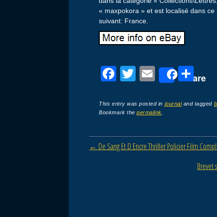
dans la catégorie « Collections\Lettre
« maxpokora » et est localisé dans ce 
suivant: France.
F
T
E
P
Share
a
wi
m
ar
c
tt
ail
ta
This entry was posted in
journal
and tagged
b
Bookmark the
permalink
.
e
er
g
b
er
Post navigation
←
De Sang Et D Encre Thriller Policier Film Compl
o
o
Brevet 
k