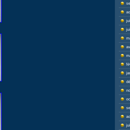
s
ao
ju
ju
m
av
m
fé
ja
d
n
oc
s
ao
ju