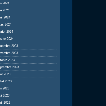
in 2024
ai 2024
ril 2024
ars 2024
vrier 2024
nvier 2024
écembre 2023
ovembre 2023
tobre 2023
eptembre 2023
ût 2023
illet 2023
in 2023
ai 2023
ril 2023