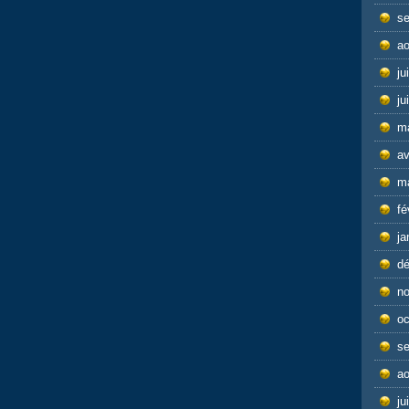
s
ao
ju
ju
m
av
m
fé
ja
d
n
oc
s
ao
ju