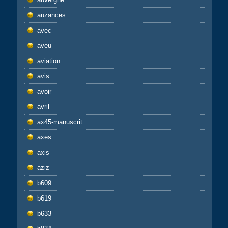
auzances
avec
aveu
aviation
avis
avoir
avril
ax45-manuscrit
axes
axis
aziz
b609
b619
b633