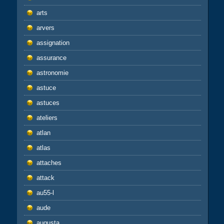
arts
arvers
assignation
assurance
astronomie
astuce
astuces
ateliers
atlan
atlas
attaches
attack
au55-l
aude
augusta