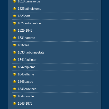
1818turinsaorge
1825latindiplome
1825port
1827autorisation
1829-1843
1831patente
1832iles
1833narbonneetats
1841feuilleton
1842diplome
1845affiche
1845passe
1846province
1847double
1848-1873