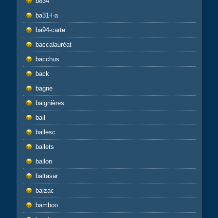
b834
ba31-l-a
ba94-carte
baccalauréat
bacchus
back
bagne
baignières
bail
ballesc
ballets
ballon
baltasar
balzac
bamboo