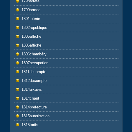
1798arrêté
1799armee
1801loterie
1802republique
1805affiche
1806affiche
1806chambéry
1807occupation
1811decompte
1812decompte
1814aixavis
1814chant
1814prefecture
1815autorisation
1815tarifs