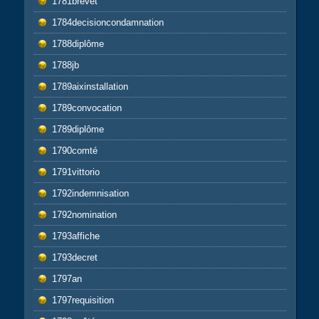
1781brevet
1784decisioncondamnation
1788diplôme
1788jb
1789aixinstallation
1789convocation
1789diplôme
1790comté
1791vittorio
1792indemnisation
1792nomination
1793affiche
1793decret
1797an
1797requisition