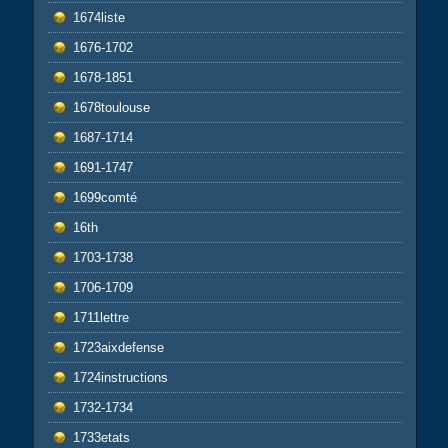
1674liste
1676-1702
1678-1851
1678toulouse
1687-1714
1691-1747
1699comté
16th
1703-1738
1706-1709
1711lettre
1723aixdefense
1724instructions
1732-1734
1733etats