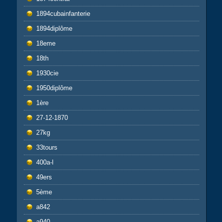
1894cubainfanterie
1894diplôme
18eme
18th
1930cie
1950diplôme
1ère
27-12-1870
27kg
33tours
400a-l
49ers
5ème
a842
a940