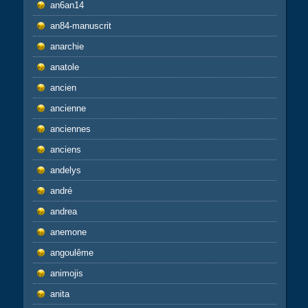
an6an14
an84-manuscrit
anarchie
anatole
ancien
ancienne
anciennes
anciens
andelys
andré
andrea
anemone
angoulême
animojis
anita