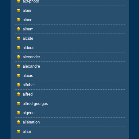
aj8-photo
alain
albert
album
alcide
aldous
alexander
alexandre
alexis
alfabet
alfred
alfred-georges
algérie
aliénation
alise