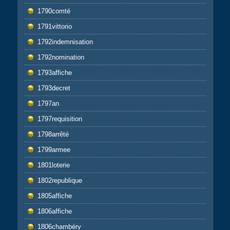
1790comté
1791vittorio
1792indemnisation
1792nomination
1793affiche
1793decret
1797an
1797requisition
1798arrêté
1799armee
1801loterie
1802republique
1805affiche
1806affiche
1806chambéry