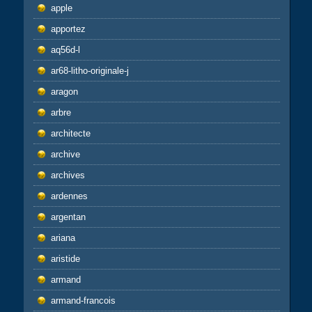
apple
apportez
aq56d-l
ar68-litho-originale-j
aragon
arbre
architecte
archive
archives
ardennes
argentan
ariana
aristide
armand
armand-francois