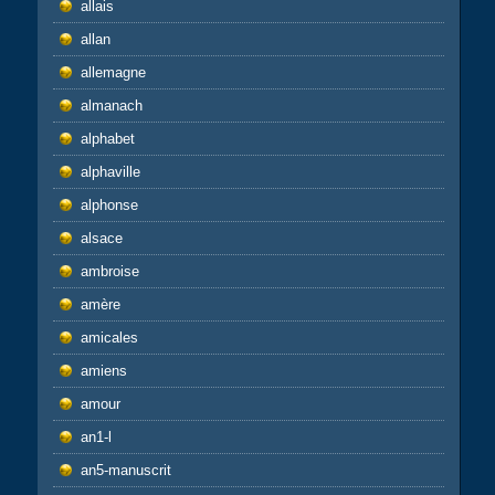
allais
allan
allemagne
almanach
alphabet
alphaville
alphonse
alsace
ambroise
amère
amicales
amiens
amour
an1-l
an5-manuscrit