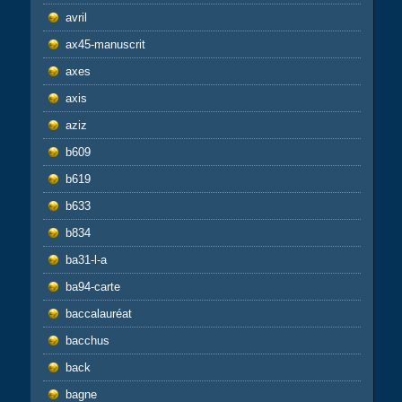
avril
ax45-manuscrit
axes
axis
aziz
b609
b619
b633
b834
ba31-l-a
ba94-carte
baccalauréat
bacchus
back
bagne