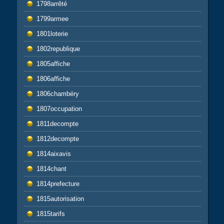
1798arrêté
1799armee
1801loterie
1802republique
1805affiche
1806affiche
1806chambéry
1807occupation
1811decompte
1812decompte
1814aixavis
1814chant
1814prefecture
1815autorisation
1815tarifs