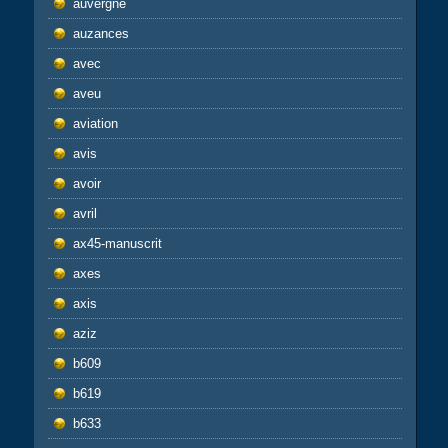
auvergne
auzances
avec
aveu
aviation
avis
avoir
avril
ax45-manuscrit
axes
axis
aziz
b609
b619
b633