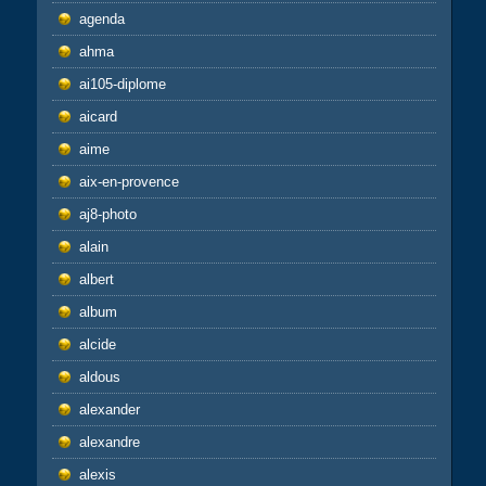
agenda
ahma
ai105-diplome
aicard
aime
aix-en-provence
aj8-photo
alain
albert
album
alcide
aldous
alexander
alexandre
alexis