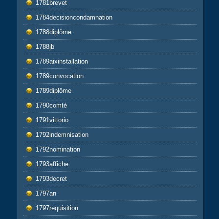
1781brevet
1784decisioncondamnation
1788diplôme
1788jb
1789aixinstallation
1789convocation
1789diplôme
1790comté
1791vittorio
1792indemnisation
1792nomination
1793affiche
1793decret
1797an
1797requisition