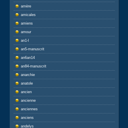
amère
amicales
amiens
amour
an1-l
an5-manuscrit
an6an14
an84-manuscrit
anarchie
anatole
ancien
ancienne
anciennes
anciens
andelys