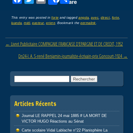
Share
a
wi
m
ar
c
tt
ail
ta
This entry was posted in
forte
and tagged
angola
,
avec
,
direct
,
forte
,
luanda
,
midi
,
pasteur
,
priere
. Bookmark the
permalink
.
e
er
g
b
er
Post navigation
←
Livret Publicitaire COMPAGNIE FRANÇAISE D’EPARGNE ET DE CREDIT, 1952
o
o
Dn24-l. A. S-rené Benjamin-journaliste-écrivain-prix Goncourt-1924
→
k
Rechercher :
Articles Récents
Journal LE RAPPEL 24 mai 1885 # LA MORT DE
VICTOR HUGO Réactions au Sénat
Carte scolaire Vidal Lablache n°22 Planisphère La