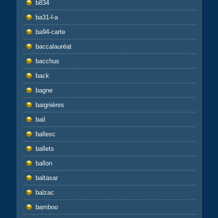
b834
ba31-l-a
ba94-carte
baccalauréat
bacchus
back
bagne
baignières
bail
ballesc
ballets
ballon
baltasar
balzac
bamboo