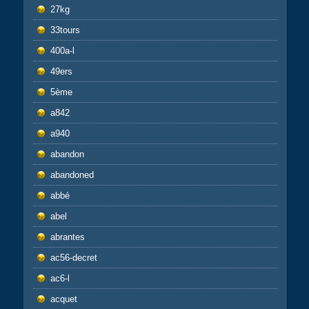
27kg
33tours
400a-l
49ers
5ème
a842
a940
abandon
abandoned
abbé
abel
abrantes
ac56-decret
ac6-l
acquet