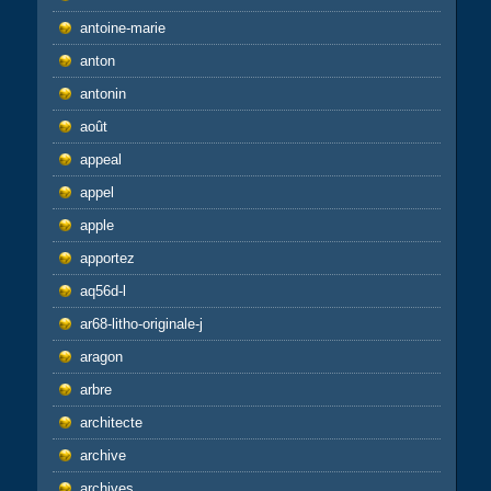
antoine-marie
anton
antonin
août
appeal
appel
apple
apportez
aq56d-l
ar68-litho-originale-j
aragon
arbre
architecte
archive
archives