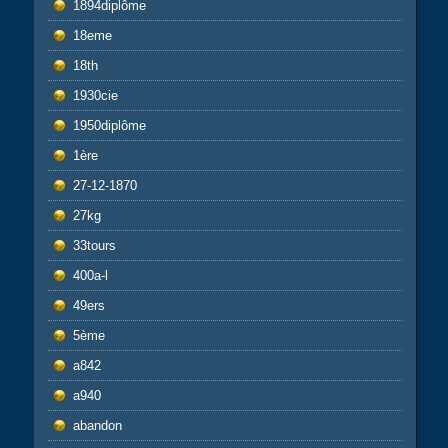
1894diplôme
18eme
18th
1930cie
1950diplôme
1ère
27-12-1870
27kg
33tours
400a-l
49ers
5ème
a842
a940
abandon