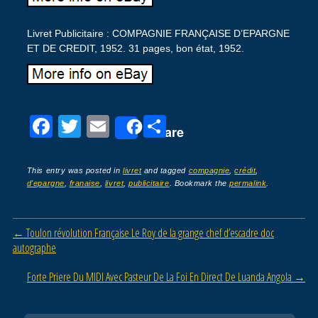
Livret Publicitaire : COMPAGNIE FRANÇAISE D’EPARGNE
ET DE CREDIT, 1952. 31 pages, bon état, 1952.
F
T
E
P
Share
a
wi
m
ar
c
tt
ail
ta
This entry was posted in
livret
and tagged
compagnie
,
crédit
,
d'epargne
,
franaise
,
livret
,
publicitaire
. Bookmark the
permalink
.
e
er
g
b
er
Post navigation
←
Toulon révolution Française Le Roy de la grange chef d’escadre doc
o
autographe
o
Forte Priere Du MIDI Avec Pasteur De La Foi En Direct De Luanda Angola
→
k