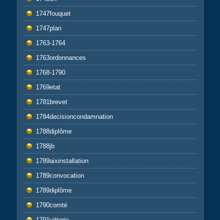
1747fouquet
1747plan
1763-1764
1763ordonnances
1768-1790
1769etat
1781brevet
1784decisioncondamnation
1788diplôme
1788jb
1789aixinstallation
1789convocation
1789diplôme
1790comté
1791vittorio