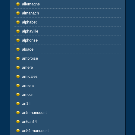
allemagne
almanach
alphabet
alphaville
alphonse
alsace
ambroise
amère
amicales
amiens
amour
an1-l
an5-manuscrit
an6an14
an84-manuscrit