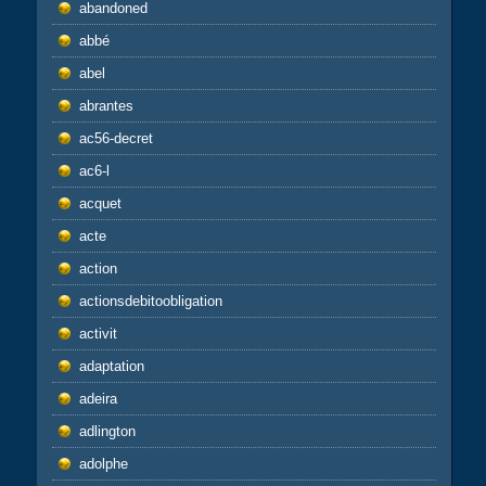
abandoned
abbé
abel
abrantes
ac56-decret
ac6-l
acquet
acte
action
actionsdebitoobligation
activit
adaptation
adeira
adlington
adolphe