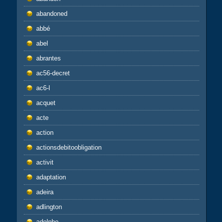
abandoned
abbé
abel
abrantes
ac56-decret
ac6-l
acquet
acte
action
actionsdebitoobligation
activit
adaptation
adeira
adlington
adolphe