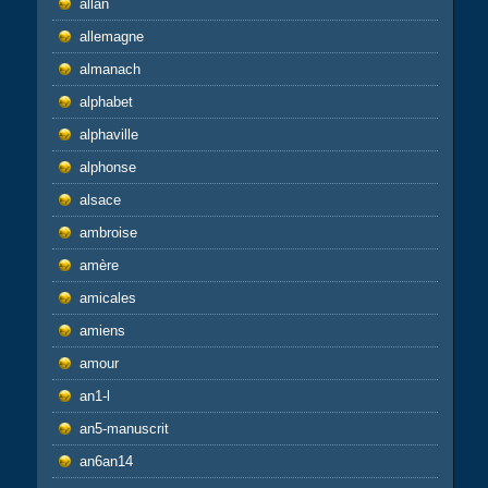
allan
allemagne
almanach
alphabet
alphaville
alphonse
alsace
ambroise
amère
amicales
amiens
amour
an1-l
an5-manuscrit
an6an14