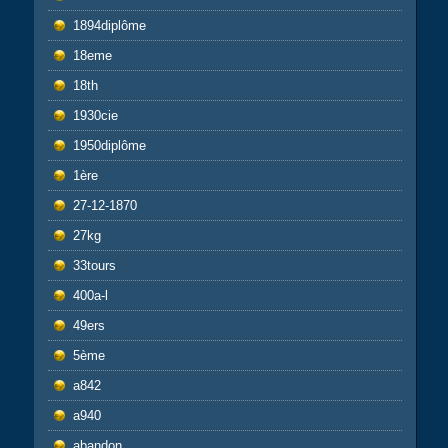
1894diplôme
18eme
18th
1930cie
1950diplôme
1ère
27-12-1870
27kg
33tours
400a-l
49ers
5ème
a842
a940
abandon