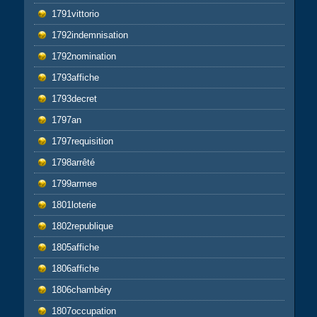
1791vittorio
1792indemnisation
1792nomination
1793affiche
1793decret
1797an
1797requisition
1798arrêté
1799armee
1801loterie
1802republique
1805affiche
1806affiche
1806chambéry
1807occupation