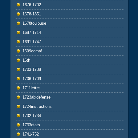
1676-1702
1678-1851
1678toulouse
1687-1714
1691-1747
1699comté
16th
1703-1738
1706-1709
1711lettre
1723aixdefense
1724instructions
1732-1734
1733etats
1741-752