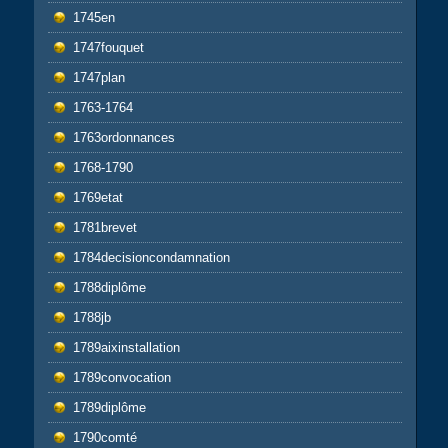
1745en
1747fouquet
1747plan
1763-1764
1763ordonnances
1768-1790
1769etat
1781brevet
1784decisioncondamnation
1788diplôme
1788jb
1789aixinstallation
1789convocation
1789diplôme
1790comté