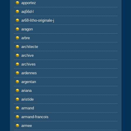
apportez
aq56d-l
ar68-litho-originale-j
aragon
arbre
architecte
archive
archives
ardennes
argentan
ariana
aristide
armand
armand-francois
armee