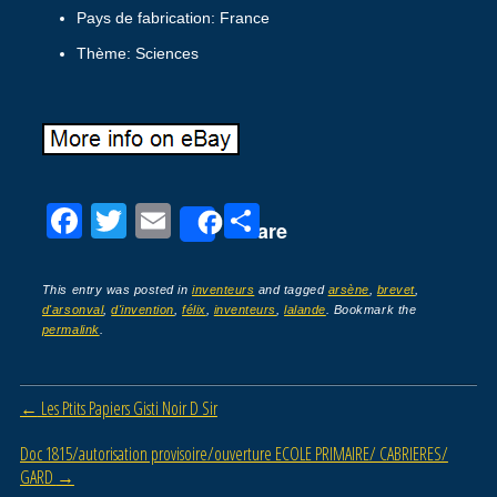
Pays de fabrication: France
Thème: Sciences
F
T
E
P
Share
a
wi
m
ar
c
tt
ail
ta
This entry was posted in
inventeurs
and tagged
arsène
,
brevet
,
d'arsonval
,
d'invention
,
félix
,
inventeurs
,
lalande
. Bookmark the
e
er
g
permalink
.
b
er
o
Post navigation
←
Les Ptits Papiers Gisti Noir D Sir
o
Doc 1815/autorisation provisoire/ouverture ECOLE PRIMAIRE/ CABRIERES/
k
GARD
→