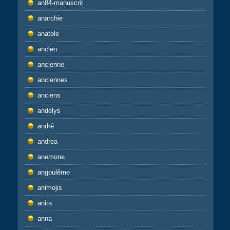
an84-manuscrit
anarchie
anatole
ancien
ancienne
anciennes
anciens
andelys
andré
andrea
anemone
angoulême
animojis
anita
anna