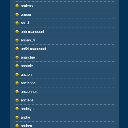
amiens
amour
an1-l
an5-manuscrit
an6an14
an84-manuscrit
anarchie
anatole
ancien
ancienne
anciennes
anciens
andelys
andré
andrea