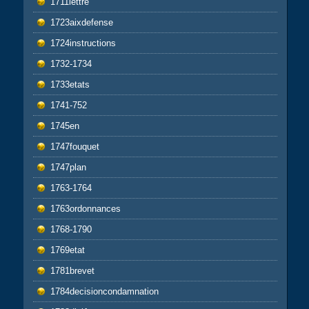
1711lettre
1723aixdefense
1724instructions
1732-1734
1733etats
1741-752
1745en
1747fouquet
1747plan
1763-1764
1763ordonnances
1768-1790
1769etat
1781brevet
1784decisioncondamnation