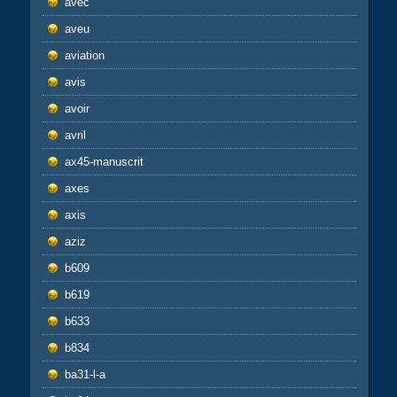
avec
aveu
aviation
avis
avoir
avril
ax45-manuscrit
axes
axis
aziz
b609
b619
b633
b834
ba31-l-a