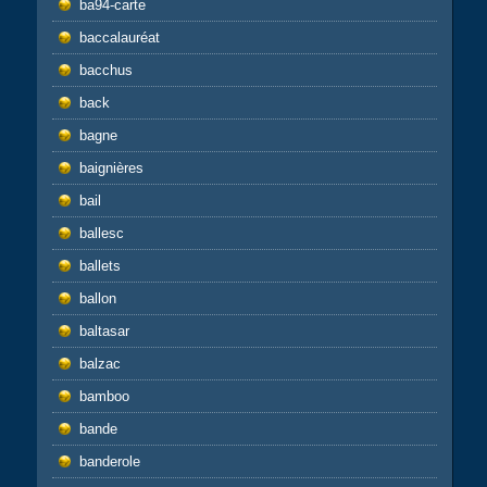
ba94-carte
baccalauréat
bacchus
back
bagne
baignières
bail
ballesc
ballets
ballon
baltasar
balzac
bamboo
bande
banderole