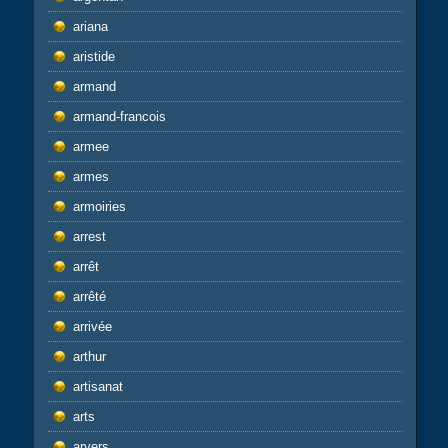
ariana
aristide
armand
armand-francois
armee
armes
armoiries
arrest
arrêt
arrêté
arrivée
arthur
artisanat
arts
arvers