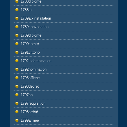
1788diplôme
1788jb
1789aixinstallation
1789convocation
1789diplôme
1790comté
1791vittorio
1792indemnisation
1792nomination
1793affiche
1793decret
1797an
1797requisition
1798arrêté
1799armee