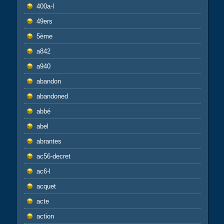
400a-l
49ers
5ème
a842
a940
abandon
abandoned
abbé
abel
abrantes
ac56-decret
ac6-l
acquet
acte
action