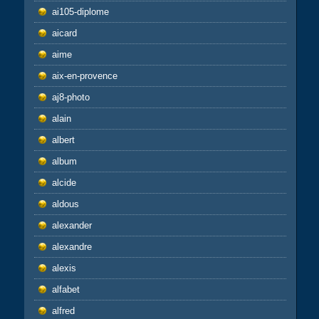
ai105-diplome
aicard
aime
aix-en-provence
aj8-photo
alain
albert
album
alcide
aldous
alexander
alexandre
alexis
alfabet
alfred