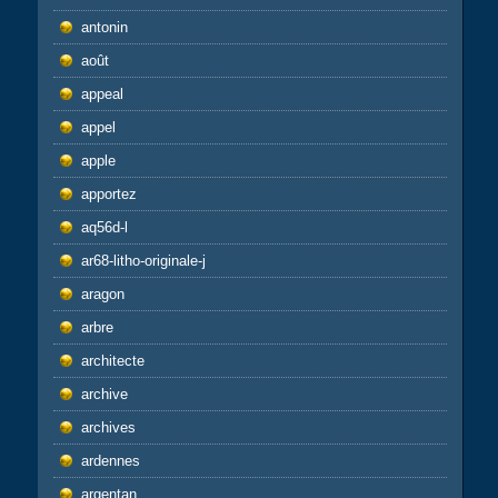
antonin
août
appeal
appel
apple
apportez
aq56d-l
ar68-litho-originale-j
aragon
arbre
architecte
archive
archives
ardennes
argentan