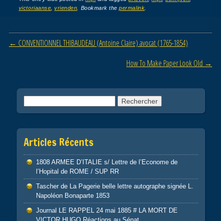
c
tt
ail
ta
victoriaanse
,
vrienden
. Bookmark the
permalink
.
e
er
g
b
er
Post navigation
←
CONVENTIONNEL THIBAUDEAU (Antoine Claire) avocat (1765-1854)
o
o
How To Make Paper Look Old
→
k
Rechercher :
Articles Récents
1808 ARMEE D’ITALIE s/ Lettre de l’Econome de
l’Hopital de ROME / SUP RR
Tascher de La Pagerie belle lettre autographe signée L.
Napoléon Bonaparte 1853
Journal LE RAPPEL 24 mai 1885 # LA MORT DE
VICTOR HUGO Réactions au Sénat