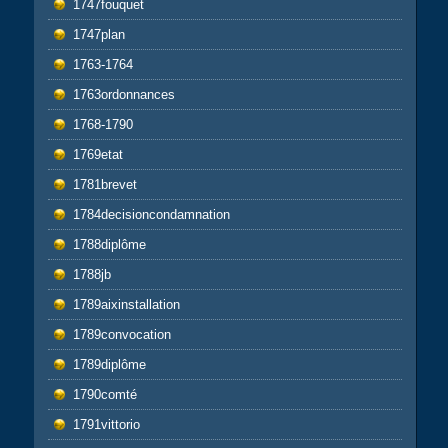
1747fouquet
1747plan
1763-1764
1763ordonnances
1768-1790
1769etat
1781brevet
1784decisioncondamnation
1788diplôme
1788jb
1789aixinstallation
1789convocation
1789diplôme
1790comté
1791vittorio