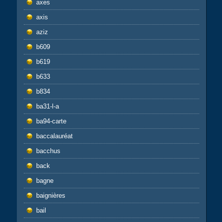
axes
axis
aziz
b609
b619
b633
b834
ba31-l-a
ba94-carte
baccalauréat
bacchus
back
bagne
baignières
bail