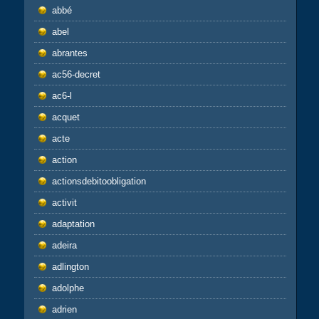
abbé
abel
abrantes
ac56-decret
ac6-l
acquet
acte
action
actionsdebitoobligation
activit
adaptation
adeira
adlington
adolphe
adrien