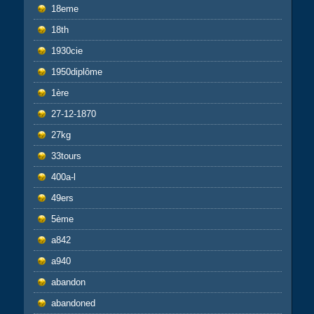
18eme
18th
1930cie
1950diplôme
1ère
27-12-1870
27kg
33tours
400a-l
49ers
5ème
a842
a940
abandon
abandoned