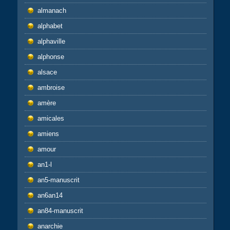
almanach
alphabet
alphaville
alphonse
alsace
ambroise
amère
amicales
amiens
amour
an1-l
an5-manuscrit
an6an14
an84-manuscrit
anarchie