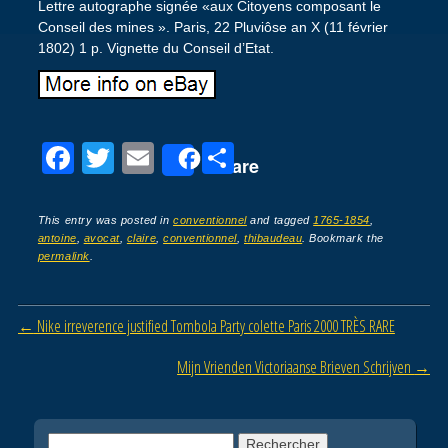
Lettre autographe signée «aux Citoyens composant le
Conseil des mines ». Paris, 22 Pluviôse an X (11 février
1802) 1 p. Vignette du Conseil d’Etat.
F
T
E
P
Share
a
wi
m
ar
c
tt
ail
ta
This entry was posted in
conventionnel
and tagged
1765-1854
,
antoine
,
avocat
,
claire
,
conventionnel
,
thibaudeau
. Bookmark the
e
er
g
permalink
.
b
er
o
Post navigation
←
Nike irreverence justified Tombola Party colette Paris 2000 TRÈS RARE
o
Mijn Vrienden Victoriaanse Brieven Schrijven
→
k
Rechercher :