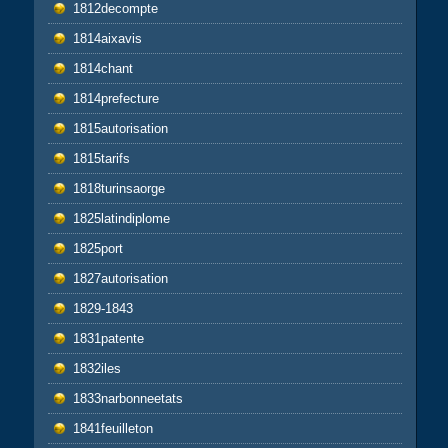
1812decompte
1814aixavis
1814chant
1814prefecture
1815autorisation
1815tarifs
1818turinsaorge
1825latindiplome
1825port
1827autorisation
1829-1843
1831patente
1832iles
1833narbonneetats
1841feuilleton