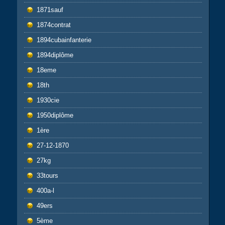
1871sauf
1874contrat
1894cubainfanterie
1894diplôme
18eme
18th
1930cie
1950diplôme
1ère
27-12-1870
27kg
33tours
400a-l
49ers
5ème