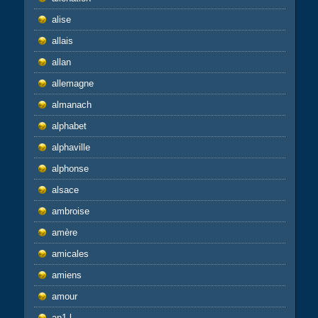
alise
allais
allan
allemagne
almanach
alphabet
alphaville
alphonse
alsace
ambroise
amère
amicales
amiens
amour
an1-l