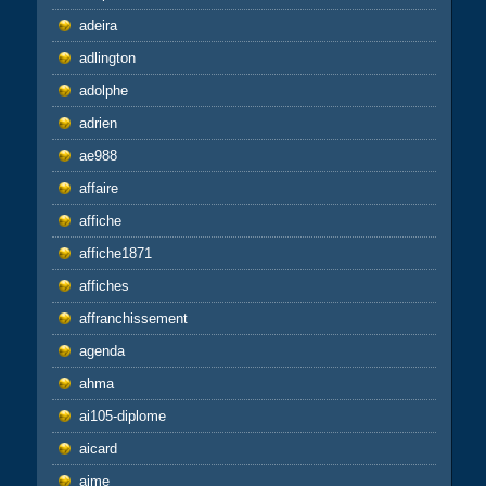
adeira
adlington
adolphe
adrien
ae988
affaire
affiche
affiche1871
affiches
affranchissement
agenda
ahma
ai105-diplome
aicard
aime