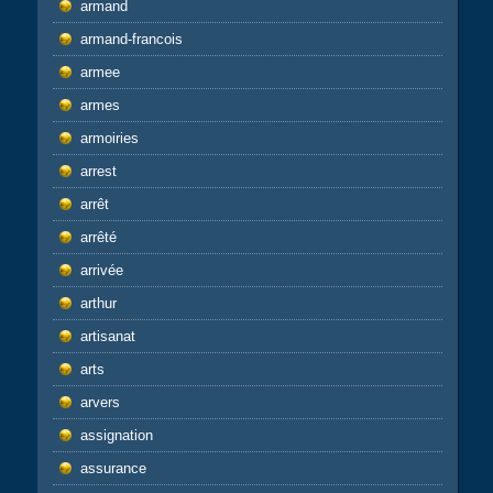
armand
armand-francois
armee
armes
armoiries
arrest
arrêt
arrêté
arrivée
arthur
artisanat
arts
arvers
assignation
assurance