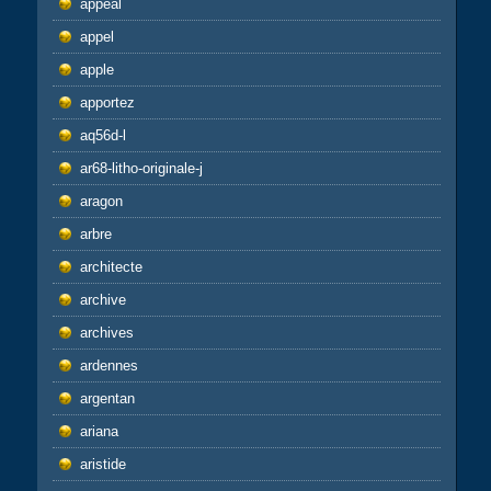
appeal
appel
apple
apportez
aq56d-l
ar68-litho-originale-j
aragon
arbre
architecte
archive
archives
ardennes
argentan
ariana
aristide