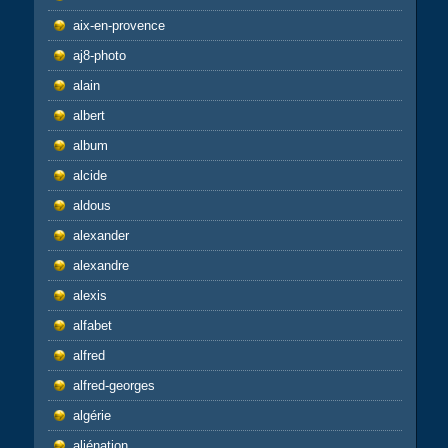
aix-en-provence
aj8-photo
alain
albert
album
alcide
aldous
alexander
alexandre
alexis
alfabet
alfred
alfred-georges
algérie
aliénation