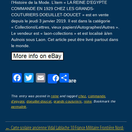
l’Histoire de la Mode. L’item « LA REINE D’EGYPTE
COMMANDE EN 1929 CHEZ LES GRANDS-
COUTURIERS DOEUILLET-DOUCET » est en vente
depuis le jeudi 3 janvier 2019. Il est dans la catégorie
« Collections\Lettres, vieux papiers\Autographes\Autres ».
Le vendeur est « laon-collections » et est localisé à/en
Aulnois sous Laon. Cet article peut être livré partout dans
le monde.
F
T
E
P
Share
a
wi
m
ar
c
tt
ail
ta
This entry was posted in
reine
and tagged
chez
,
commande
,
d'egypte
,
doeuillet-doucet
,
grands-couturiers
,
reine
. Bookmark the
e
er
g
permalink
.
b
er
o
Post navigation
←
Carte scolaire ancienne Vidal Lablache 10 France Militaire Frontière Nord-