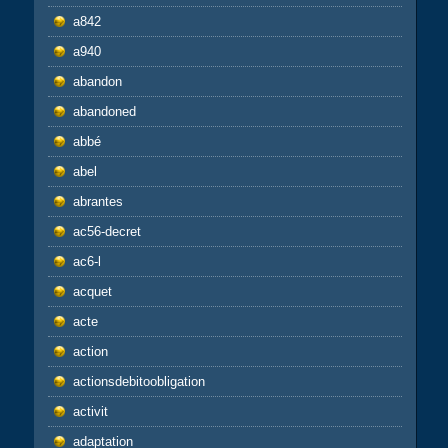
a842
a940
abandon
abandoned
abbé
abel
abrantes
ac56-decret
ac6-l
acquet
acte
action
actionsdebitoobligation
activit
adaptation