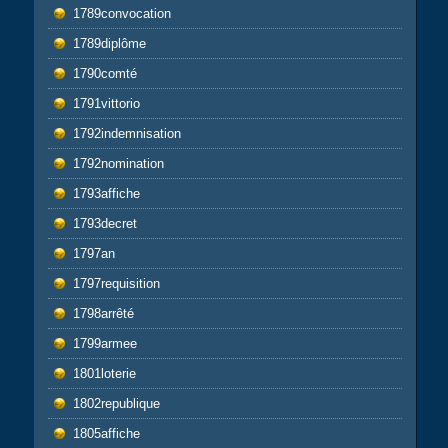
1789convocation
1789diplôme
1790comté
1791vittorio
1792indemnisation
1792nomination
1793affiche
1793decret
1797an
1797requisition
1798arrêté
1799armee
1801loterie
1802republique
1805affiche