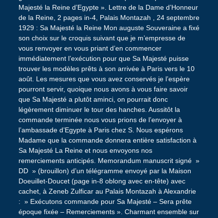
Majesté la Reine d’Egypte ». Lettre de la Dame d’Honneur
de la Reine, 2 pages in-4, Palais Montazah , 24 septembre
1929 : Sa Majesté la Reine Mon auguste Souveraine a fixé
son choix sur le croquis suivant que je m’empresse de
vous renvoyer en vous priant d’en commencer
immédiatement l’exécution pour que Sa Majesté puisse
trouver les modèles prêts à son arrivée à Paris vers le 10
août. Les mesures que vous avez conservés je l’espère
pourront servir, quoique nous avons à vous faire savoir
que Sa Majesté a plutôt aminci, on pourrait donc
légèrement diminuer le tour des hanches. Aussitôt la
commande terminée nous vous prions de l’envoyer à
l’ambassade d’Egypte à Paris chez S. Nous espérons
Madame que la commande donnera entière satisfaction à
Sa Majesté La Reine et nous envoyons nos
remerciements anticipés. Memorandum manuscrit signé »
DD » (brouillon) d’un télégramme envoyé par la Maison
Doeuillet-Doucet (page in-8 oblong avec en-tête) avec
cachet, à Zeneb Zulficar au Palais Montazah à Alexandrie
: » Exécutons commande pour Sa Majesté – Sera prête
époque fixée – Remerciements ». Charmant ensemble sur