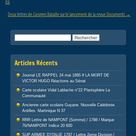
o
Est
k
Deux lettres de Georges Bataille sur le lancement de la revue Documents
→
Rechercher :
Articles Récents
Journal LE RAPPEL 24 mai 1885 # LA MORT DE
VICTOR HUGO Réactions au Sénat
Carte scolaire Vidal Lablache n°22 Planisphère La
Communauté
Ancienne carte scolaire Guyane. Nouvelle Calédonie.
Antilles. Martinique N 37
RRR Lettre de NAMPONT (Somme) / 1798 / Marque
76/NAMPONT Indice 20 600
SUP ARMEE D’ITALIE 1797 / Lettre 2eme Division /