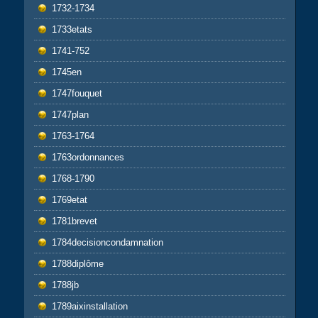
1732-1734
1733etats
1741-752
1745en
1747fouquet
1747plan
1763-1764
1763ordonnances
1768-1790
1769etat
1781brevet
1784decisioncondamnation
1788diplôme
1788jb
1789aixinstallation