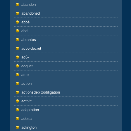
abandon
abandoned
abbé
abel
abrantes
ac56-decret
ac6-l
acquet
acte
action
actionsdebitoobligation
activit
adaptation
adeira
adlington