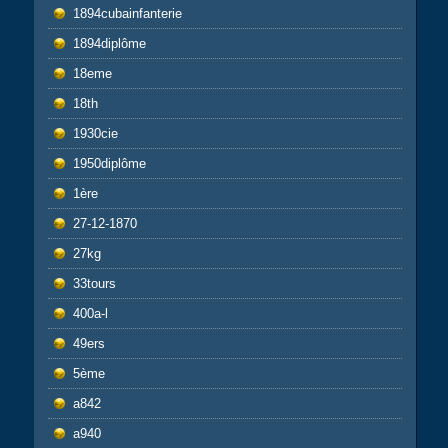
1894cubainfanterie
1894diplôme
18eme
18th
1930cie
1950diplôme
1ère
27-12-1870
27kg
33tours
400a-l
49ers
5ème
a842
a940