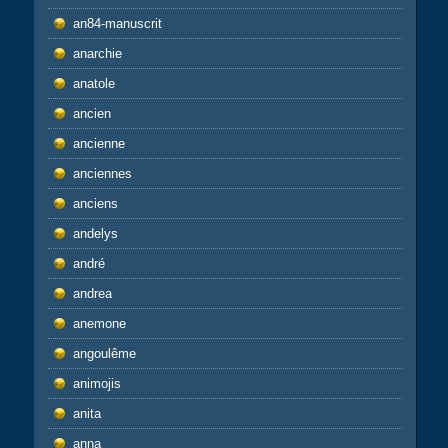
an84-manuscrit
anarchie
anatole
ancien
ancienne
anciennes
anciens
andelys
andré
andrea
anemone
angoulême
animojis
anita
anna