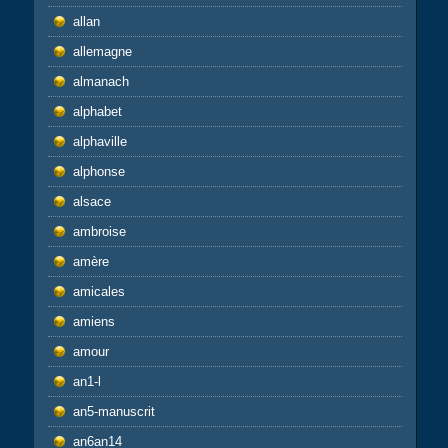
allan
allemagne
almanach
alphabet
alphaville
alphonse
alsace
ambroise
amère
amicales
amiens
amour
an1-l
an5-manuscrit
an6an14