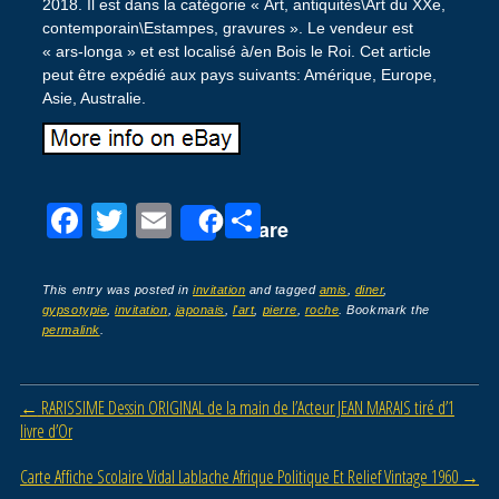
2018. Il est dans la catégorie « Art, antiquités\Art du XXe,
contemporain\Estampes, gravures ». Le vendeur est
« ars-longa » et est localisé à/en Bois le Roi. Cet article
peut être expédié aux pays suivants: Amérique, Europe,
Asie, Australie.
F
T
E
P
Share
a
wi
m
ar
c
tt
ail
ta
This entry was posted in
invitation
and tagged
amis
,
diner
,
gypsotypie
,
invitation
,
japonais
,
l'art
,
pierre
,
roche
. Bookmark the
e
er
g
permalink
.
b
er
o
Post navigation
←
RARISSIME Dessin ORIGINAL de la main de l’Acteur JEAN MARAIS tiré d’1
o
livre d’Or
k
Carte Affiche Scolaire Vidal Lablache Afrique Politique Et Relief Vintage 1960
→