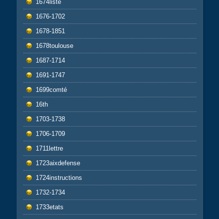
1674liste
1676-1702
1678-1851
1678toulouse
1687-1714
1691-1747
1699comté
16th
1703-1738
1706-1709
1711lettre
1723aixdefense
1724instructions
1732-1734
1733etats