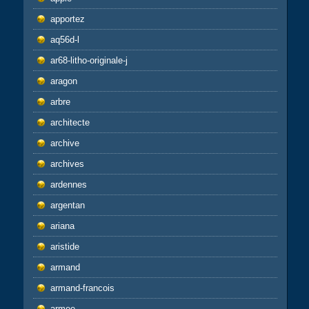
apportez
aq56d-l
ar68-litho-originale-j
aragon
arbre
architecte
archive
archives
ardennes
argentan
ariana
aristide
armand
armand-francois
armee