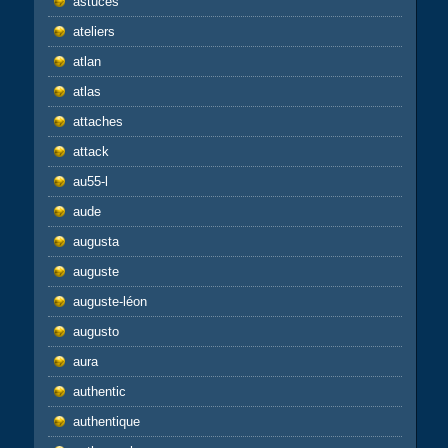
astuces
ateliers
atlan
atlas
attaches
attack
au55-l
aude
augusta
auguste
auguste-léon
augusto
aura
authentic
authentique