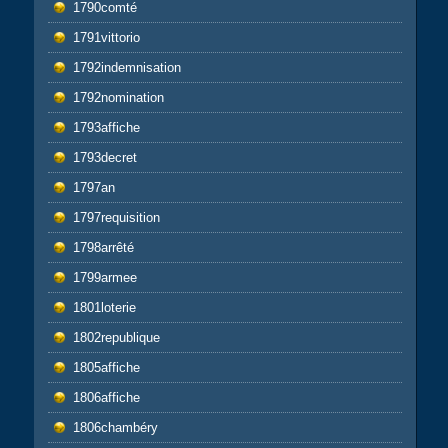
1790comté
1791vittorio
1792indemnisation
1792nomination
1793affiche
1793decret
1797an
1797requisition
1798arrêté
1799armee
1801loterie
1802republique
1805affiche
1806affiche
1806chambéry