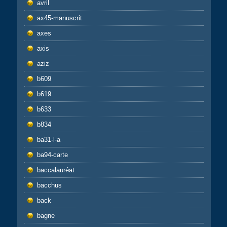
avril
ax45-manuscrit
axes
axis
aziz
b609
b619
b633
b834
ba31-l-a
ba94-carte
baccalauréat
bacchus
back
bagne