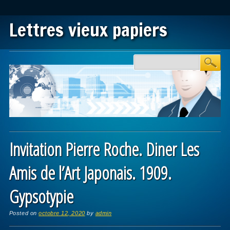
Lettres vieux papiers
Main menu
Skip to content
Invitation Pierre Roche. Diner Les
Amis de l’Art Japonais. 1909.
Gypsotypie
Posted on
octobre 12, 2020
by
admin