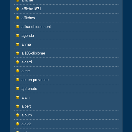
affiche
affiche1871
affiches
affranchissement
agenda
ahma
ai105-diplome
aicard
aime
aix-en-provence
aj8-photo
alain
albert
album
alcide