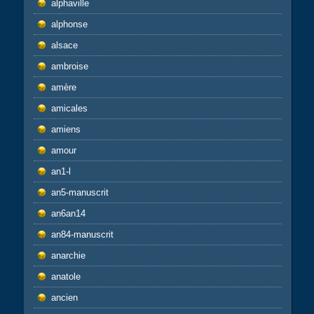
alphaville
alphonse
alsace
ambroise
amère
amicales
amiens
amour
an1-l
an5-manuscrit
an6an14
an84-manuscrit
anarchie
anatole
ancien