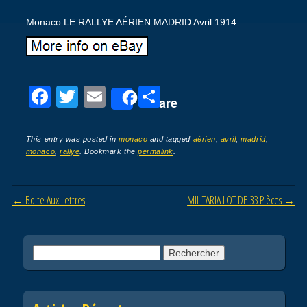
Monaco LE RALLYE AÉRIEN MADRID Avril 1914.
F
T
E
P
Share
a
wi
m
ar
c
tt
ail
ta
This entry was posted in
monaco
and tagged
aérien
,
avril
,
madrid
,
monaco
,
rallye
. Bookmark the
permalink
.
e
er
g
b
er
Post navigation
←
Boite Aux Lettres
MILITARIA LOT DE 33 Pièces
→
o
o
k
Rechercher :