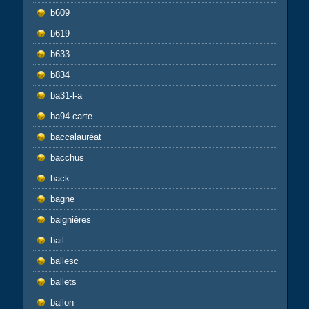
b609
b619
b633
b834
ba31-l-a
ba94-carte
baccalauréat
bacchus
back
bagne
baignières
bail
ballesc
ballets
ballon