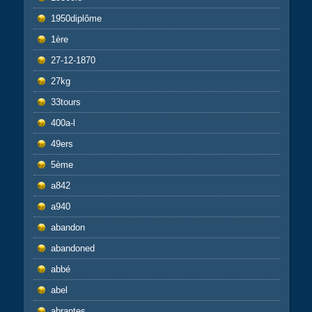
1950diplôme
1ère
27-12-1870
27kg
33tours
400a-l
49ers
5ème
a842
a940
abandon
abandoned
abbé
abel
abrantes