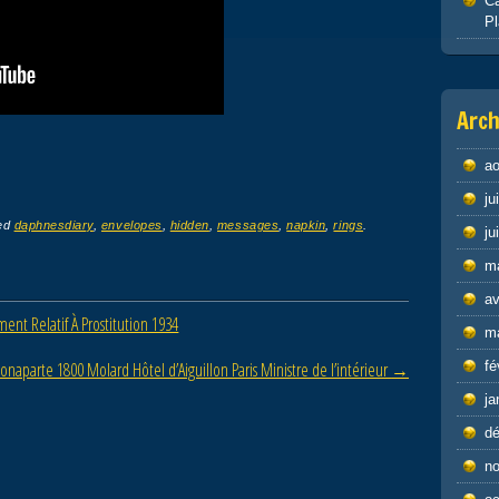
Ca
P
Arch
ao
ju
ed
daphnesdiary
,
envelopes
,
hidden
,
messages
,
napkin
,
rings
.
ju
m
av
ment Relatif À Prostitution 1934
m
Bonaparte 1800 Molard Hôtel d’Aiguillon Paris Ministre de l’intérieur
→
fé
ja
d
n