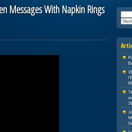
en Messages With Napkin Rings
Reche
Arti
P
Ba
1
l
R
Ta
au
1
J
M
S