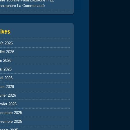
rte scolaire Vidal Lablache n°22
lanisphère La Communauté
ives
ût 2026
illet 2026
in 2026
ai 2026
ril 2026
ars 2026
vrier 2026
nvier 2026
écembre 2025
ovembre 2025