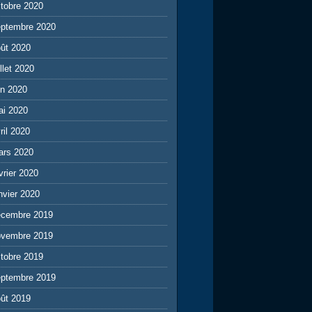
tobre 2020
eptembre 2020
ût 2020
illet 2020
in 2020
ai 2020
ril 2020
ars 2020
vrier 2020
nvier 2020
écembre 2019
ovembre 2019
tobre 2019
eptembre 2019
ût 2019