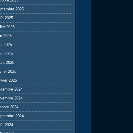
tobre 2025
eptembre 2025
ût 2025
illet 2025
in 2025
ai 2025
ril 2025
ars 2025
vrier 2025
nvier 2025
écembre 2024
ovembre 2024
tobre 2024
eptembre 2024
ût 2024