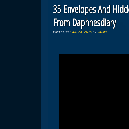
35 Envelopes And Hidd
From Daphnesdiary
Posted on
mars 28, 2026
by
admin