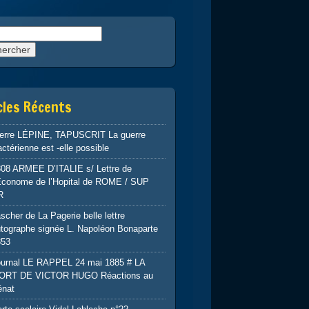
rcher :
cles Récents
ierre LÉPINE, TAPUSCRIT La guerre
ctérienne est -elle possible
808 ARMEE D’ITALIE s/ Lettre de
’Econome de l’Hopital de ROME / SUP
R
scher de La Pagerie belle lettre
tographe signée L. Napoléon Bonaparte
853
ournal LE RAPPEL 24 mai 1885 # LA
ORT DE VICTOR HUGO Réactions au
énat