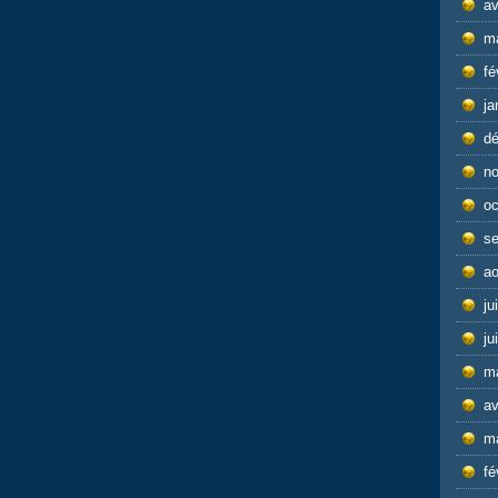
av
m
fé
ja
d
n
oc
s
ao
ju
ju
m
av
m
fé