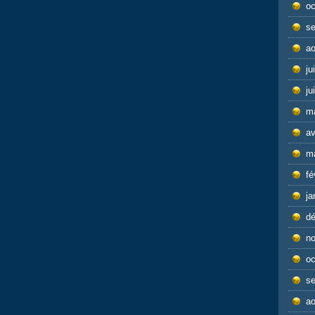
oc
s
ao
ju
ju
m
av
m
fé
ja
d
n
oc
s
ao