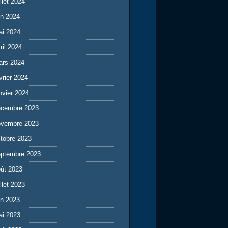
illet 2024
in 2024
ai 2024
ril 2024
ars 2024
vrier 2024
nvier 2024
écembre 2023
ovembre 2023
tobre 2023
eptembre 2023
ût 2023
illet 2023
in 2023
ai 2023