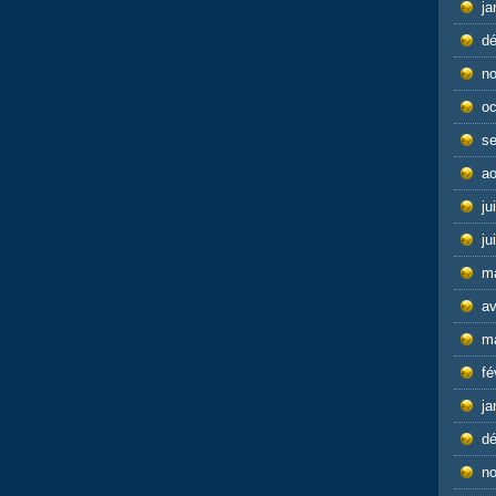
ja
d
n
oc
s
ao
ju
ju
m
av
m
fé
ja
d
n