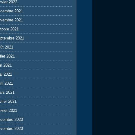
nvier 2022
écembre 2021
ovembre 2021
tobre 2021
eptembre 2021
ût 2021
illet 2021
in 2021
ai 2021
ril 2021
ars 2021
vrier 2021
nvier 2021
écembre 2020
ovembre 2020