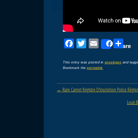
F
T
E
P
Share
a
wi
m
ar
c
tt
ail
ta
This entry was posted in
envelopes
and tagg
Bookmark the
permalink
.
e
er
g
b
er
Post navigation
←
Rare Carnet Registre D’inscription Police Règle
o
o
Louis 
k