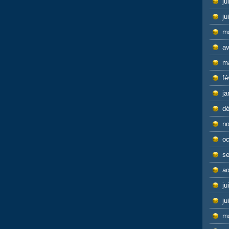
ju
ju
m
av
m
fé
ja
d
n
oc
s
ao
ju
ju
m