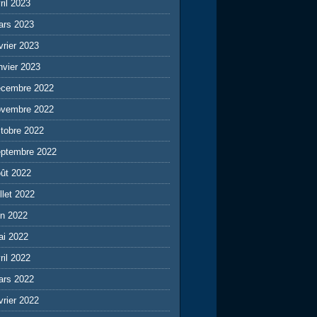
ril 2023
ars 2023
vrier 2023
nvier 2023
écembre 2022
ovembre 2022
tobre 2022
eptembre 2022
ût 2022
illet 2022
in 2022
ai 2022
ril 2022
ars 2022
vrier 2022