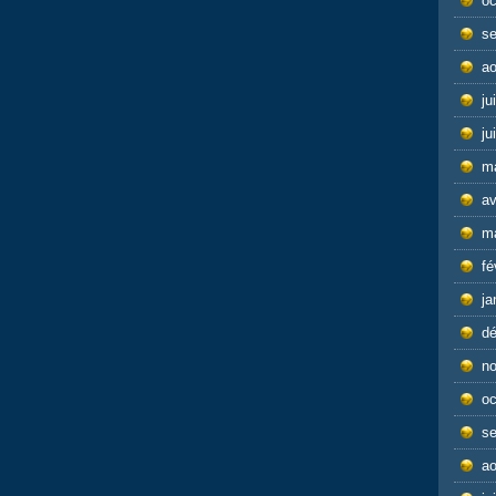
oc
s
ao
ju
ju
m
av
m
fé
ja
d
n
oc
s
ao