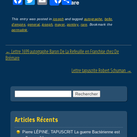
Share
a
wi
m
ar
c
tt
ail
ta
This entry was posted in
joseph
and tagged
autographe
,
belle
,
d'empire
,
general
,
joseph
,
mayer
,
pontivy
,
rare
. Bookmark the
e
er
g
permalink
.
b
er
o
Post navigation
←
Lettre 1699 autographe Baron De La Refeuille en Franchise chez De
o
Brémare
k
Lettre tapuscrite Robert Schuman
→
Rechercher :
Articles Récents
Pierre LÉPINE, TAPUSCRIT La guerre Bactérienne est