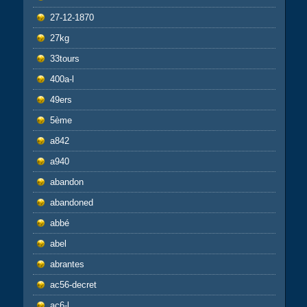
27-12-1870
27kg
33tours
400a-l
49ers
5ème
a842
a940
abandon
abandoned
abbé
abel
abrantes
ac56-decret
ac6-l