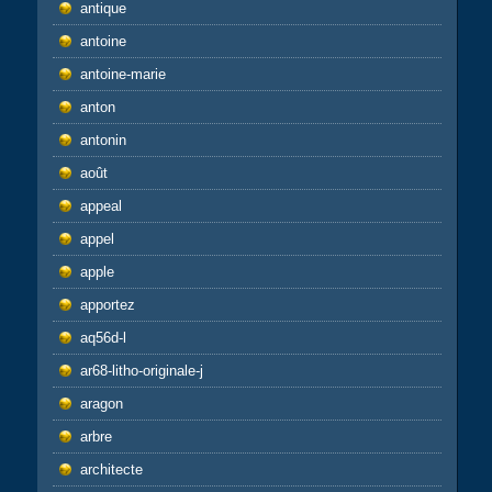
antique
antoine
antoine-marie
anton
antonin
août
appeal
appel
apple
apportez
aq56d-l
ar68-litho-originale-j
aragon
arbre
architecte