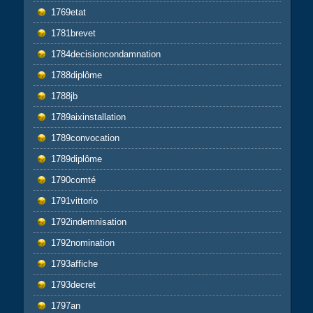
1769etat
1781brevet
1784decisioncondamnation
1788diplôme
1788jb
1789aixinstallation
1789convocation
1789diplôme
1790comté
1791vittorio
1792indemnisation
1792nomination
1793affiche
1793decret
1797an