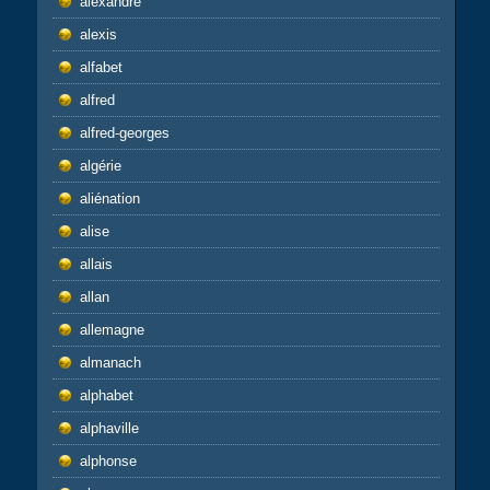
alexandre
alexis
alfabet
alfred
alfred-georges
algérie
aliénation
alise
allais
allan
allemagne
almanach
alphabet
alphaville
alphonse