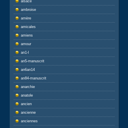
alsace
ambroise
amère
amicales
amiens
amour
an1-l
an5-manuscrit
an6an14
an84-manuscrit
anarchie
anatole
ancien
ancienne
anciennes