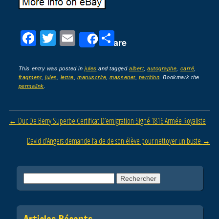
F
T
E
P
Share
a
wi
m
ar
c
tt
ail
ta
This entry was posted in
jules
and tagged
albert
,
autographe
,
carré
,
fragment
,
jules
,
lettre
,
manuscrite
,
massenet
,
partition
. Bookmark the
e
er
g
permalink
.
b
er
o
Post navigation
←
Duc De Berry Superbe Certificat D’emigration Signé 1816 Armée Royaliste
o
David d’Angers demande l’aide de son élève pour nettoyer un buste
→
k
Rechercher :