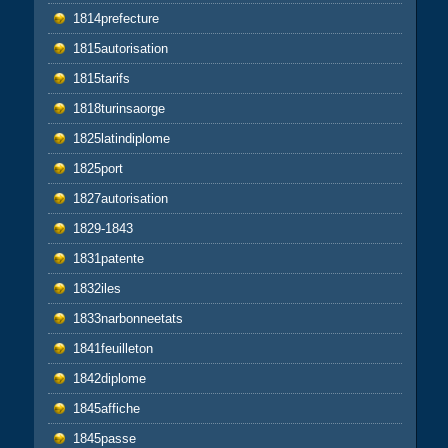
1814prefecture
1815autorisation
1815tarifs
1818turinsaorge
1825latindiplome
1825port
1827autorisation
1829-1843
1831patente
1832iles
1833narbonneetats
1841feuilleton
1842diplome
1845affiche
1845passe