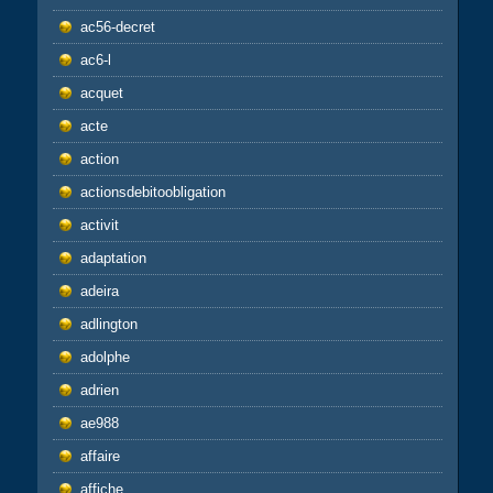
ac56-decret
ac6-l
acquet
acte
action
actionsdebitoobligation
activit
adaptation
adeira
adlington
adolphe
adrien
ae988
affaire
affiche