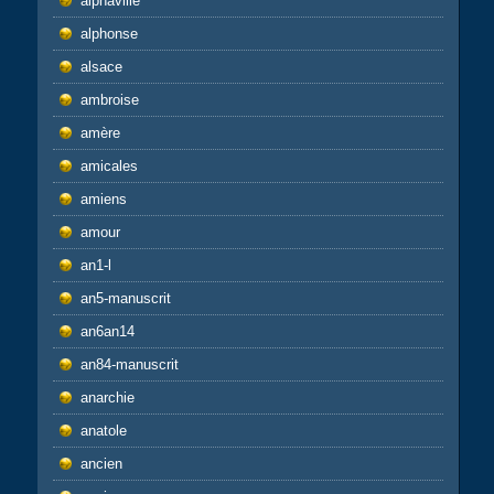
alphaville
alphonse
alsace
ambroise
amère
amicales
amiens
amour
an1-l
an5-manuscrit
an6an14
an84-manuscrit
anarchie
anatole
ancien