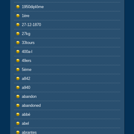
1950diplôme
1ère
27-12-1870
27kg
33tours
400a-l
49ers
5ème
a842
a940
abandon
abandoned
abbé
abel
abrantes