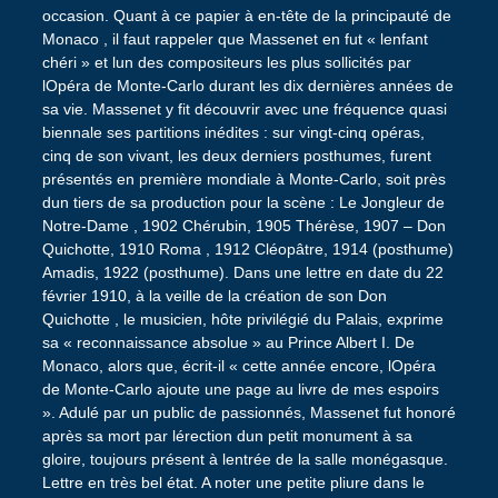
occasion. Quant à ce papier à en-tête de la principauté de
Monaco , il faut rappeler que Massenet en fut « lenfant
chéri » et lun des compositeurs les plus sollicités par
lOpéra de Monte-Carlo durant les dix dernières années de
sa vie. Massenet y fit découvrir avec une fréquence quasi
biennale ses partitions inédites : sur vingt-cinq opéras,
cinq de son vivant, les deux derniers posthumes, furent
présentés en première mondiale à Monte-Carlo, soit près
dun tiers de sa production pour la scène : Le Jongleur de
Notre-Dame , 1902 Chérubin, 1905 Thérèse, 1907 – Don
Quichotte, 1910 Roma , 1912 Cléopâtre, 1914 (posthume)
Amadis, 1922 (posthume). Dans une lettre en date du 22
février 1910, à la veille de la création de son Don
Quichotte , le musicien, hôte privilégié du Palais, exprime
sa « reconnaissance absolue » au Prince Albert I. De
Monaco, alors que, écrit-il « cette année encore, lOpéra
de Monte-Carlo ajoute une page au livre de mes espoirs
». Adulé par un public de passionnés, Massenet fut honoré
après sa mort par lérection dun petit monument à sa
gloire, toujours présent à lentrée de la salle monégasque.
Lettre en très bel état. A noter une petite pliure dans le