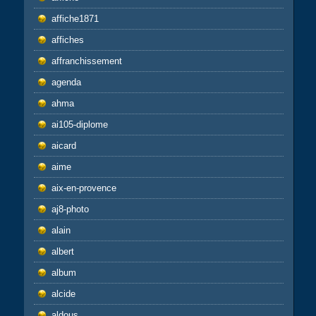
affiche1871
affiches
affranchissement
agenda
ahma
ai105-diplome
aicard
aime
aix-en-provence
aj8-photo
alain
albert
album
alcide
aldous