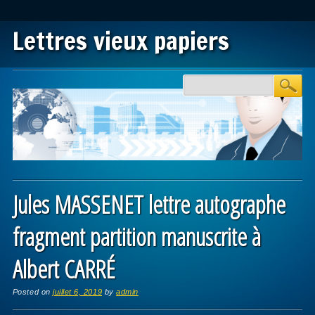
Lettres vieux papiers
Main menu
Skip to content
Jules MASSENET lettre autographe
fragment partition manuscrite à
Albert CARRÉ
Posted on
juillet 6, 2019
by
admin