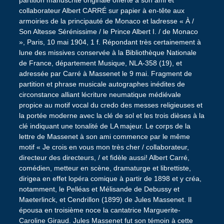
partition manuscrite originale offerte à son ami et
collaborateur Albert CARRÉ sur papier à en-tête aux
armoiries de la principauté de Monaco et ladresse « À /
Son Altesse Sérénissime / le Prince Albert I. / de Monaco
», Paris, 10 mai 1904, 1 f. Répondant très certainement à
lune des missives conservée à la Bibliothèque Nationale
de France, département Musique, NLA-358 (19), et
adressée par Carré à Massenet le 9 mai. Fragment de
partition et phrase musicale autographes inédites de
circonstance alliant lécriture neumatique médiévale
propice au motif vocal du credo des messes religieuses et
la portée moderne avec la clé de sol et les trois dièses à la
clé indiquant une tonalité de LA majeur. Le corps de la
lettre de Massenet à son ami commence par le même
motif « Je crois en vous mon très cher / collaborateur,
directeur des directeurs, / et fidèle aussi! Albert Carré,
comédien, metteur en scène, dramaturge et librettiste,
dirigea en effet lopéra comique à partir de 1898 et y créa,
notamment, le Pelléas et Mélisande de Debussy et
Maeterlinck, et Cendrillon (1899) de Jules Massenet. Il
épousa en troisième noce la cantatrice Marguerite-
Caroline Giraud. Jules Massenet fut son témoin à cette