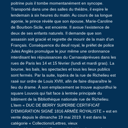
poitrine puis il tombe momentanément en syncope.
Transporté dans une des salles du théâtre, il expire le
lendemain à six heures du matin. Au cours de sa longue
agonie, le prince révèle que son épouse, Marie-Caroline
de Bourbon-Sicile, est enceinte. Il avoue l’existence de
deux de ses enfants naturels. Il demande que son
assassin soit gracié et regrette de mourir de la main d’un
Français. Conséquence du deuil royal, le préfet de police
Jules Anglès promulgue le jour même une ordonnance
interdisant les réjouissances du Carnavalprévues dans les
rues de Paris les 14 et 15 février (lundi et mardi gras). La
bourse, les bals, les spectacles et tous les lieux publics
sont fermés. Par la suite, lopéra de la rue de Richelieu est
rasé sur ordre de Louis XVIII, afin de faire disparaître le
lieu du drame. À son emplacement se trouve aujourdhui le
square Louvois qui fait face à lentrée principale du
bâtiment de la Bibliothèque nationale rue de Richelieu.
L’item « DUC DE BERRY SUPERBE CERTIFICAT
D’EMIGRATION SIGNÉ 1816 ARMÉE ROYALISTE » est en
vente depuis le dimanche 19 mai 2019. Il est dans la
catégorie « Collections\Lettres, vieux