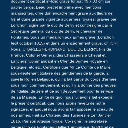
document certificat in-folio gravé format 49 x 33 cm sur
papier vergé. Beau brevet imprimé avec mentions
manuscrites, orne dun encadrement grave aux fleurs de
lys et dune grande vignette aux armes royales, gravee par
Lorichon, signé par le duc de Berry et contresigne par le
Secretaire general du duc de Berry, le chevalier de
Fontanes. Sous un médaillon aux armes gravé (Lorichon
fecit october 1815) et dans un encadrement gravé, on lit. «
Nous, CHARLES FERDINAND, DUC DE BERRY, Fils de
France, Colonel Général des Chasseurs à Cheval et
Lanciers, Commandant en Chef de lArmée Royale en
Belgique, etc etc. Certifions que Mr Le Comte de Maillé
sous-lieutenant titulaire des gendarmes de la garde, a
suivi le Roi en Belgique, qu’il a fait partie du corps d’armée
sous mon commandement, et qu’il y a donné des preuves
de fidélité, de zèle et de son dévouement pour le service
de sa Majesté. En foi de quoi nous lui avons fait expédier
le présent certificat, que nous avons revêtu de notre
signature, et auquel nous avons fait apposer le sceau de
nos armes. Fait au Château des Tuileries le 1er Janvier
1816. Par son Altesse royale. Co-signé : le secrétaire
général ch de Fontanes. Ballard, imprimeur du ROI et de