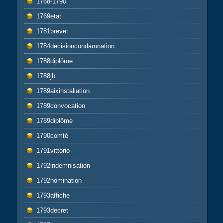
1768-1790
1769etat
1781brevet
1784decisioncondamnation
1788diplôme
1788jb
1789aixinstallation
1789convocation
1789diplôme
1790comté
1791vittorio
1792indemnisation
1792nomination
1793affiche
1793decret