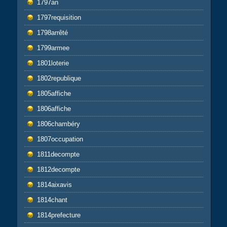
1797an
1797requisition
1798arrêté
1799armee
1801loterie
1802republique
1805affiche
1806affiche
1806chambéry
1807occupation
1811decompte
1812decompte
1814aixavis
1814chant
1814prefecture