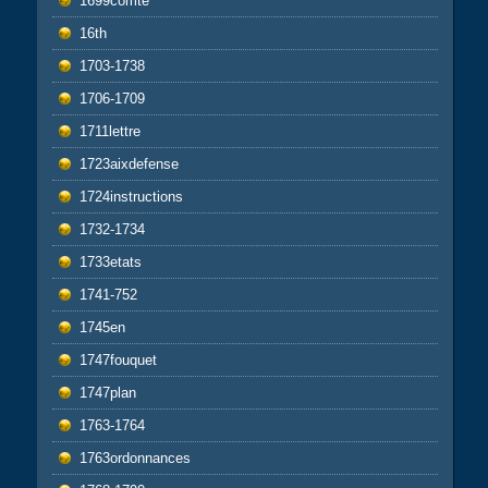
1699comté
16th
1703-1738
1706-1709
1711lettre
1723aixdefense
1724instructions
1732-1734
1733etats
1741-752
1745en
1747fouquet
1747plan
1763-1764
1763ordonnances