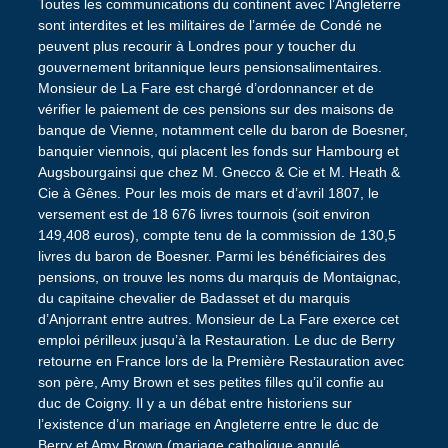
Toutes les communications du continent avec l’Angleterre
sont interdites et les militaires de l’armée de Condé ne
peuvent plus recourir à Londres pour y toucher du
gouvernement britannique leurs pensionsalimentaires.
Monsieur de La Fare est chargé d’ordonnancer et de
vérifier le paiement de ces pensions sur des maisons de
banque de Vienne, notamment celle du baron de Boesner,
banquier viennois, qui placent les fonds sur Hambourg et
Augsbourgainsi que chez M. Gnecco & Cie et M. Heath &
Cie à Gênes. Pour les mois de mars et d’avril 1807, le
versement est de 18 676 livres tournois (soit environ
149,408 euros), compte tenu de la commission de 130,5
livres du baron de Boesner. Parmi les bénéficiaires des
pensions, on trouve les noms du marquis de Montaignac,
du capitaine chevalier de Badasset et du marquis
d’Anjorrant entre autres. Monsieur de La Fare exerce cet
emploi périlleux jusqu’à la Restauration. Le duc de Berry
retourne en France lors de la Première Restauration avec
son père, Amy Brown et ses petites filles qu’il confie au
duc de Coigny. Il y a un débat entre historiens sur
l’existence d’un mariage en Angleterre entre le duc de
Berry et Amy Brown (mariage catholique annulé