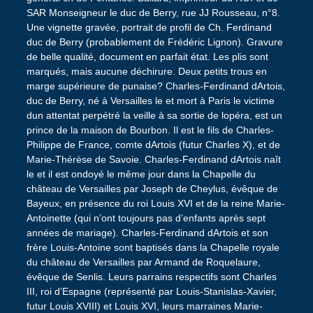
SAR Monseigneur le duc de Berry, rue JJ Rousseau, n°8.
Une vignette gravée, portrait de profil de Ch. Ferdinand
duc de Berry (probablement de Frédéric Lignon). Gravure
de belle qualité, document en parfait état. Les plis sont
marqués, mais aucune déchirure. Deux petits trous en
marge supérieure de punaise? Charles-Ferdinand dArtois,
duc de Berry, né à Versailles le et mort à Paris le victime
dun attentat perpétré la veille à sa sortie de lopéra, est un
prince de la maison de Bourbon. Il est le fils de Charles-
Philippe de France, comte dArtois (futur Charles X), et de
Marie-Thérèse de Savoie. Charles-Ferdinand dArtois naît
le et il est ondoyé le même jour dans la Chapelle du
château de Versailles par Joseph de Cheylus, évêque de
Bayeux, en présence du roi Louis XVI et de la reine Marie-
Antoinette (qui n’ont toujours pas d’enfants après sept
années de mariage). Charles-Ferdinand dArtois et son
frère Louis-Antoine sont baptisés dans la Chapelle royale
du château de Versailles par Armand de Roquelaure,
évêque de Senlis. Leurs parrains respectifs sont Charles
III, roi d’Espagne (représenté par Louis-Stanislas-Xavier,
futur Louis XVIII) et Louis XVI, leurs marraines Marie-