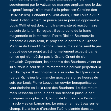
secrètement par le Vatican ou mariage anglican que le duc
a ignoré lorsqu’il s’est marié à la princesse Caroline des
Deux-Siciles). Pendant les Cent-Jours, il suit Louis XVIII à
Gand. Politiquement, le prince passe pour un opposant à
Louis XVIII et est donc un ultra-royaliste et réactionnaire
au sein de la famille royale ; il est proche de la franc-
maçonnerie et le maréchal Pierre Riel de Beurnonville
présente à Louis XVIII, le projet de le porter à la Grande
Maîtrise du Grand Orient de France, mais il ne semble pas
prouvé que ce projet ait été formellement accepté par le
roi, ce qui n’empêcha pas le Grand Orient de s’en
prévaloir. Cependant, les ennemis des Bourbons voient en
lui surtout le seul de leurs membres à pouvoir perpétuer la
famille royale. Il est poignardé à sa sortie de lOpéra de la
rue de Richelieu le dimanche gras , vers onze heures du
soir, par Louis Pierre Louvel, un ouvrier bonapartiste qui
veut éteindre en lui la race des Bourbons. Le duc meurt
mais l’assassin échoue dans son dessein puisque naît,
quelques mois plus tard, le duc de Bordeaux, « l’enfant du
miracle » selon Lamartine. Le prince ne meurt pas sur-le-
champ, il a la force d’arracher l’alêne plantée dans sa