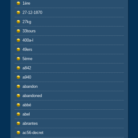
1ère
27-12-1870
27kg
33tours
400a-l
49ers
5ème
a842
a940
abandon
abandoned
abbé
abel
abrantes
ac56-decret