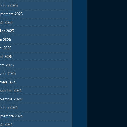
tobre 2025
eptembre 2025
ût 2025
illet 2025
in 2025
ai 2025
ril 2025
ars 2025
vrier 2025
nvier 2025
écembre 2024
ovembre 2024
tobre 2024
eptembre 2024
ût 2024