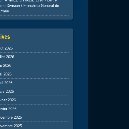
UP ARMEE D’ITALIE 1797 / Lettre
me Division / Franchise General de
Armée
ives
ût 2026
illet 2026
in 2026
ai 2026
ril 2026
ars 2026
vrier 2026
nvier 2026
écembre 2025
ovembre 2025