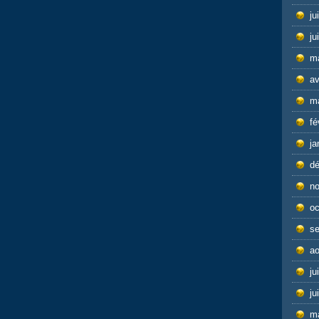
ju
ju
m
av
m
fé
ja
d
n
oc
s
ao
ju
ju
m