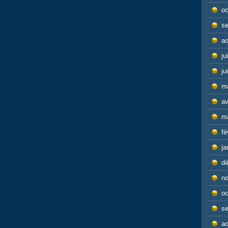
oc
s
ao
ju
ju
m
av
m
fé
ja
d
n
oc
s
ao