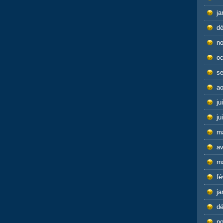
ja
d
n
oc
s
ao
ju
ju
m
av
m
fé
ja
d
n