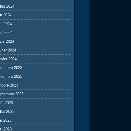
illet 2024
in 2024
ai 2024
ril 2024
ars 2024
vrier 2024
nvier 2024
écembre 2023
ovembre 2023
tobre 2023
eptembre 2023
ût 2023
illet 2023
in 2023
ai 2023