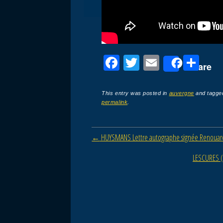
F
T
E
P
Share
a
wi
m
ar
c
tt
ail
ta
This entry was posted in
auvergne
and tagg
permalink
.
e
er
g
b
er
Post navigation
←
HUYSMANS Lettre autographe signée Renouard
o
o
LESCURES (M
k