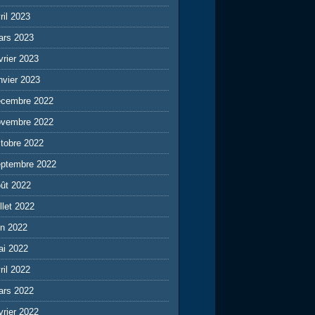
ril 2023
ars 2023
vrier 2023
nvier 2023
écembre 2022
ovembre 2022
tobre 2022
eptembre 2022
ût 2022
illet 2022
in 2022
ai 2022
ril 2022
ars 2022
vrier 2022