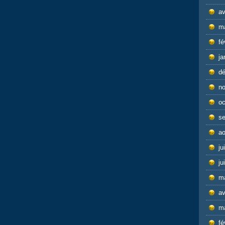
av
m
fé
ja
d
n
oc
s
ao
ju
ju
m
av
m
fé