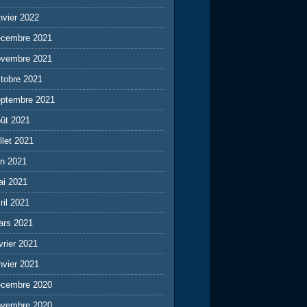
nvier 2022
écembre 2021
ovembre 2021
tobre 2021
eptembre 2021
ût 2021
illet 2021
in 2021
ai 2021
ril 2021
ars 2021
vrier 2021
nvier 2021
écembre 2020
ovembre 2020