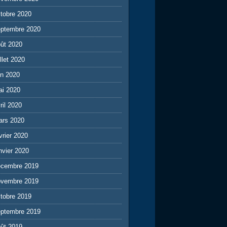
tobre 2020
eptembre 2020
ût 2020
illet 2020
in 2020
ai 2020
ril 2020
ars 2020
vrier 2020
nvier 2020
écembre 2019
ovembre 2019
tobre 2019
eptembre 2019
ût 2019