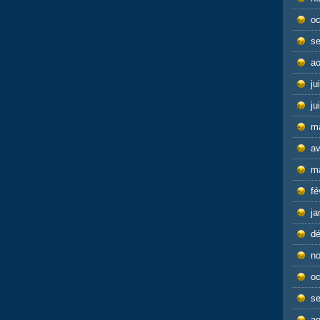
oc
s
ao
ju
ju
m
av
m
fé
ja
d
n
oc
s
ao