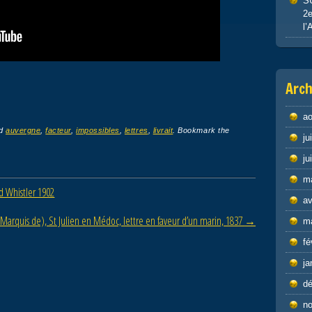
S
2e
l’
Arch
ao
ed
auvergne
,
facteur
,
impossibles
,
lettres
,
livrait
. Bookmark the
ju
ju
m
 Whistler 1902
av
arquis de), St Julien en Médoc, lettre en faveur d’un marin, 1837
→
m
fé
ja
d
n