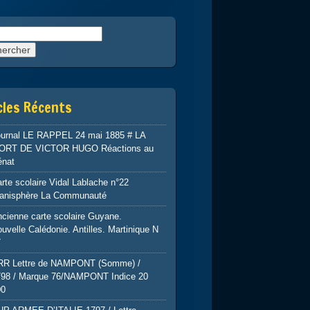
rcher :
cles Récents
ournal LE RAPPEL 24 mai 1885 # LA
ORT DE VICTOR HUGO Réactions au
énat
rte scolaire Vidal Lablache n°22
lanisphère La Communauté
cienne carte scolaire Guyane.
uvelle Calédonie. Antilles. Martinique N
7
RR Lettre de NAMPONT (Somme) /
798 / Marque 76/NAMPONT Indice 20
00