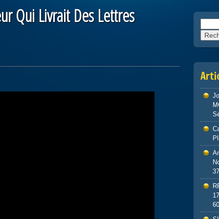
r Qui Livrait Des Lettres
Reche
Arti
J
M
S
Ca
P
An
No
3
R
1
6