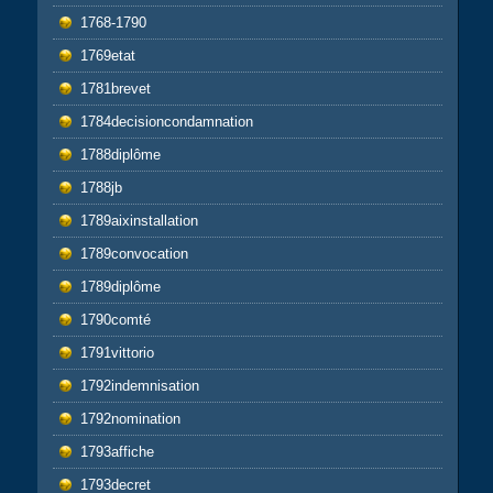
1768-1790
1769etat
1781brevet
1784decisioncondamnation
1788diplôme
1788jb
1789aixinstallation
1789convocation
1789diplôme
1790comté
1791vittorio
1792indemnisation
1792nomination
1793affiche
1793decret