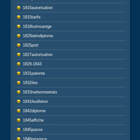
1815autorisation
1815tarifs
1818turinsaorge
1825latindiplome
1825port
1827autorisation
1829-1843
1831patente
1832iles
1833narbonneetats
1841feuilleton
1842diplome
1845affiche
1845passe
1846province