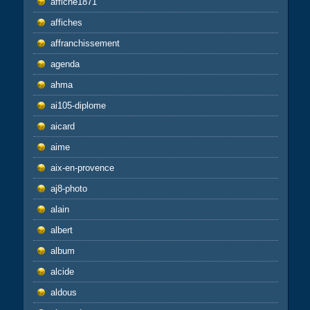
affiche1871
affiches
affranchissement
agenda
ahma
ai105-diplome
aicard
aime
aix-en-provence
aj8-photo
alain
albert
album
alcide
aldous