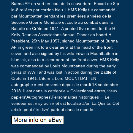
Burma AF en vert en haut de la couverture. Encart de 8 p
in-8 reliées par cordon bleu. LHMS Kelly fut commandé
par Mountbatten pendant les premières années de la
Seconde Guerre Mondiale et coulé au combat dans la
Bataille de Crête en 1941. A printed 8vo menu for the H.
Kelly Reunion Associations Annual Dinner on board H.
President, 25th May 1957, signed Mountbatten of Burma
AF in green ink to a clear aera at the head of the front
cover, and also signed by his wife Edwina Mountbatten in
blue ink, also to a clear aera of the front cover. HMS Kelly
was commanded by Louis Mountbatten during the early
yeras of WWII and was lost in action during the Battle of
Crete in 1941. L’item « Lord MOUNTBATTEN
autographe » est en vente depuis le mardi 18 septembre
2018. Il est dans la catégorie « Collections\Lettres, vieux
papiers\Autographes\Personnalités historiques ». Le
vendeur est « syrach » et est localisé à/en La Quinte. Cet
article peut être livré partout dans le monde.