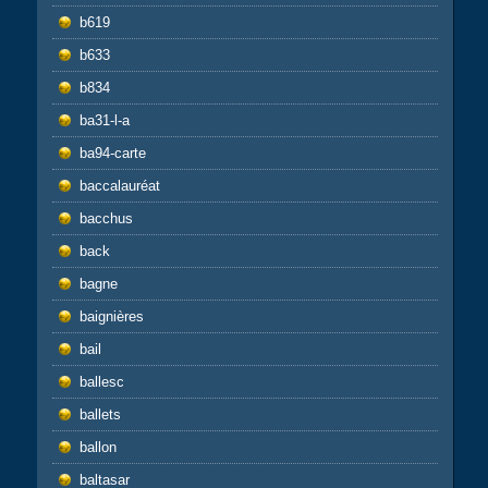
b619
b633
b834
ba31-l-a
ba94-carte
baccalauréat
bacchus
back
bagne
baignières
bail
ballesc
ballets
ballon
baltasar