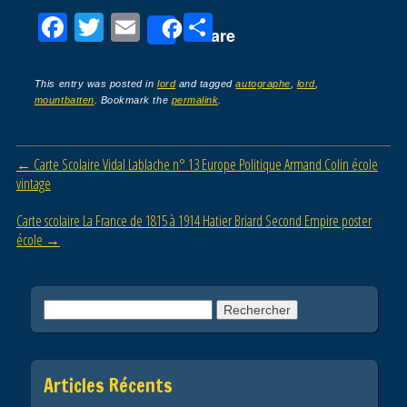
F
T
E
P
Share
a
wi
m
ar
c
tt
ail
ta
This entry was posted in
lord
and tagged
autographe
,
lord
,
mountbatten
. Bookmark the
permalink
.
e
er
g
b
er
Post navigation
←
Carte Scolaire Vidal Lablache n° 13 Europe Politique Armand Colin école
o
vintage
o
Carte scolaire La France de 1815 à 1914 Hatier Briard Second Empire poster
k
école
→
Rechercher :
Articles Récents