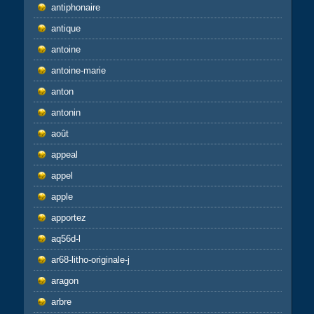
antiphonaire
antique
antoine
antoine-marie
anton
antonin
août
appeal
appel
apple
apportez
aq56d-l
ar68-litho-originale-j
aragon
arbre