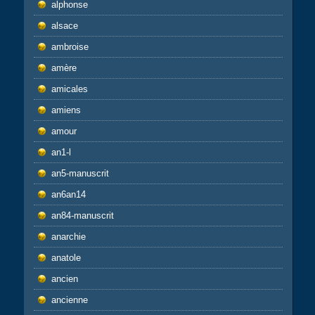
alphonse
alsace
ambroise
amère
amicales
amiens
amour
an1-l
an5-manuscrit
an6an14
an84-manuscrit
anarchie
anatole
ancien
ancienne