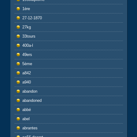
1ère
27-12-1870
27kg
33tours
400a-l
49ers
5ème
a842
a940
abandon
abandoned
abbé
abel
abrantes