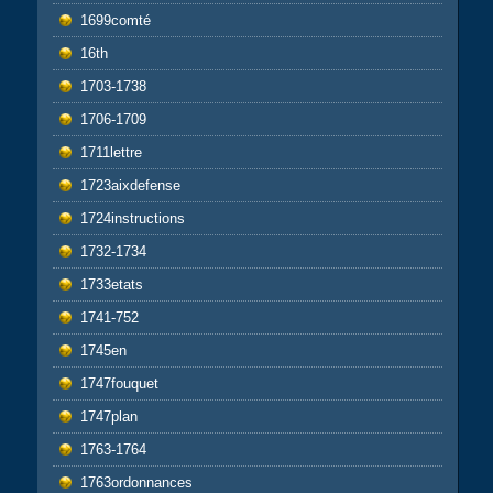
1699comté
16th
1703-1738
1706-1709
1711lettre
1723aixdefense
1724instructions
1732-1734
1733etats
1741-752
1745en
1747fouquet
1747plan
1763-1764
1763ordonnances