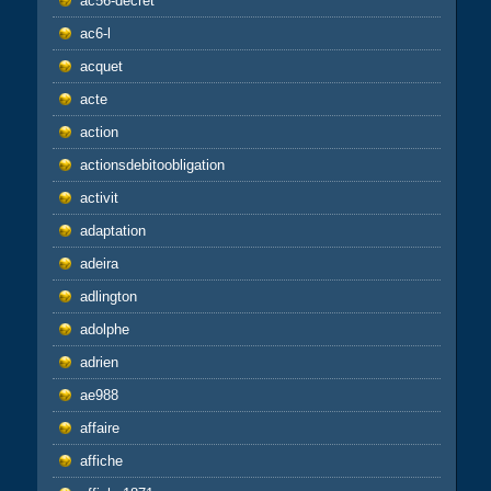
ac56-decret
ac6-l
acquet
acte
action
actionsdebitoobligation
activit
adaptation
adeira
adlington
adolphe
adrien
ae988
affaire
affiche