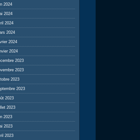
in 2024
ai 2024
ril 2024
ars 2024
vrier 2024
nvier 2024
écembre 2023
ovembre 2023
tobre 2023
eptembre 2023
ût 2023
illet 2023
in 2023
ai 2023
ril 2023