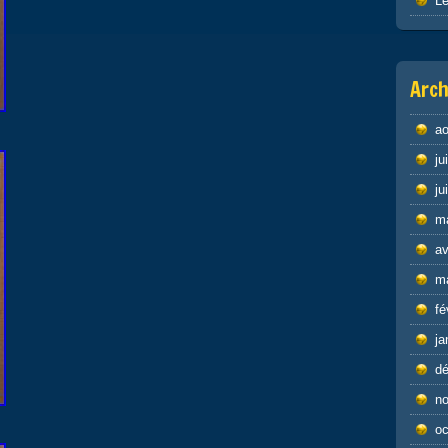
Le
Arch
ao
ju
ju
m
av
m
fé
ja
d
n
oc