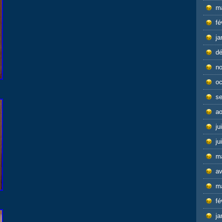
m
fé
ja
d
n
oc
s
ao
ju
ju
m
av
m
fé
ja