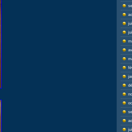
s
ao
ju
ju
m
av
m
fé
ja
d
n
oc
s
ao
ju