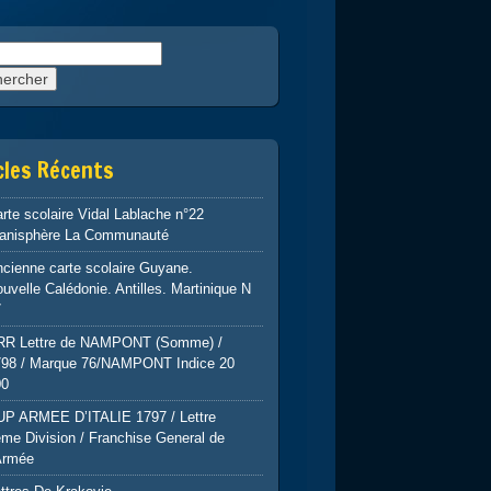
rcher :
cles Récents
rte scolaire Vidal Lablache n°22
lanisphère La Communauté
cienne carte scolaire Guyane.
uvelle Calédonie. Antilles. Martinique N
7
RR Lettre de NAMPONT (Somme) /
798 / Marque 76/NAMPONT Indice 20
00
UP ARMEE D’ITALIE 1797 / Lettre
me Division / Franchise General de
Armée