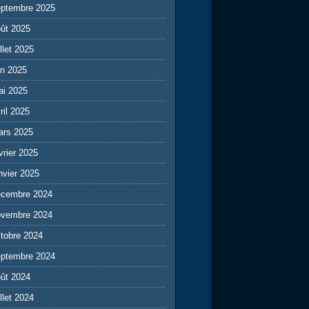
eptembre 2025
ût 2025
illet 2025
in 2025
ai 2025
ril 2025
ars 2025
vrier 2025
nvier 2025
écembre 2024
ovembre 2024
tobre 2024
eptembre 2024
ût 2024
illet 2024