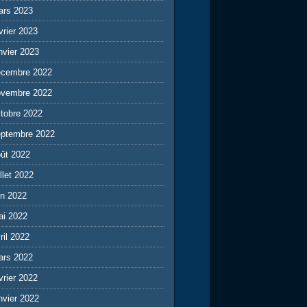
ars 2023
vrier 2023
nvier 2023
écembre 2022
ovembre 2022
tobre 2022
eptembre 2022
ût 2022
illet 2022
in 2022
ai 2022
ril 2022
ars 2022
vrier 2022
nvier 2022