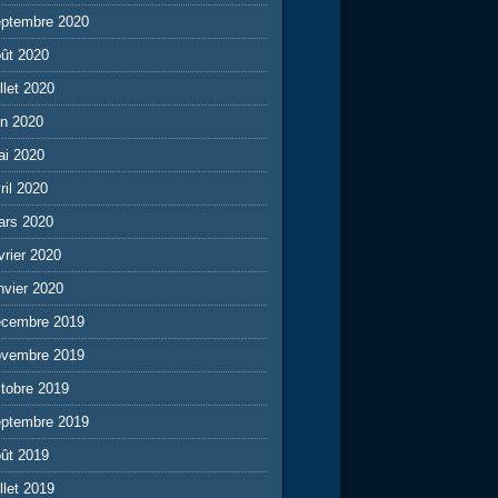
eptembre 2020
ût 2020
illet 2020
in 2020
ai 2020
ril 2020
ars 2020
vrier 2020
nvier 2020
écembre 2019
ovembre 2019
tobre 2019
eptembre 2019
ût 2019
illet 2019