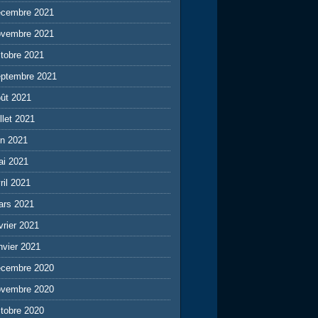
écembre 2021
ovembre 2021
tobre 2021
eptembre 2021
ût 2021
illet 2021
in 2021
ai 2021
ril 2021
ars 2021
vrier 2021
nvier 2021
écembre 2020
ovembre 2020
tobre 2020