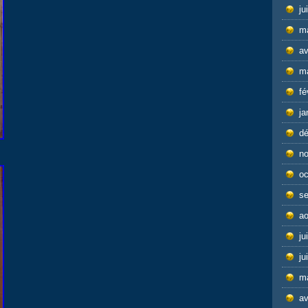
ju
m
av
m
fé
ja
d
n
oc
s
ao
ju
ju
m
av