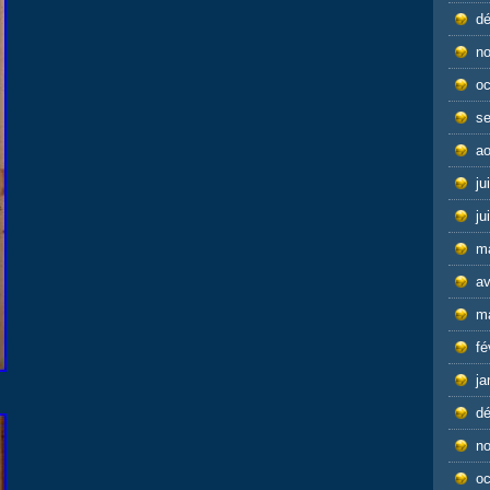
d
n
oc
s
ao
ju
ju
m
av
m
fé
ja
d
n
oc