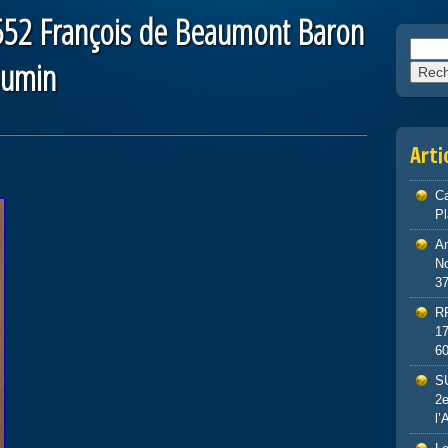
1552 François de Beaumont Baron
Reche
Gumin
Arti
Ca
P
An
No
3
R
1
6
S
2e
l’