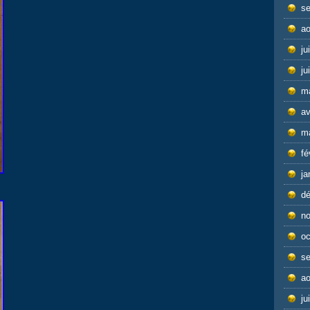
s
ao
ju
ju
m
av
m
fé
ja
d
n
oc
s
ao
ju