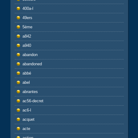
400a-l
49ers
5ème
a842
a940
abandon
abandoned
abbé
abel
abrantes
ac56-decret
ac6-l
acquet
acte
action