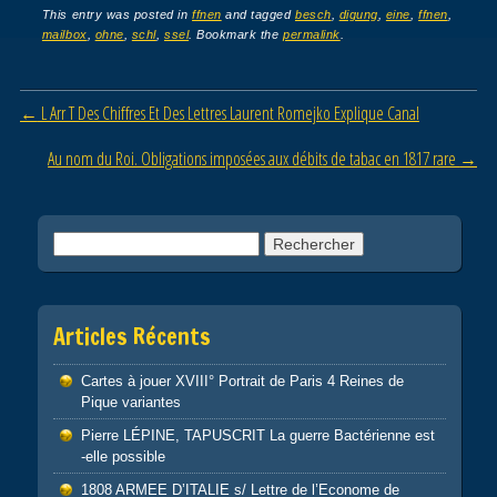
c
tt
ail
ta
This entry was posted in
ffnen
and tagged
besch
,
digung
,
eine
,
ffnen
,
mailbox
,
ohne
,
schl
,
ssel
. Bookmark the
permalink
.
e
er
g
b
er
Post navigation
←
L Arr T Des Chiffres Et Des Lettres Laurent Romejko Explique Canal
o
o
Au nom du Roi. Obligations imposées aux débits de tabac en 1817 rare
→
k
Rechercher :
Articles Récents
Cartes à jouer XVIII° Portrait de Paris 4 Reines de
Pique variantes
Pierre LÉPINE, TAPUSCRIT La guerre Bactérienne est
-elle possible
1808 ARMEE D’ITALIE s/ Lettre de l’Econome de