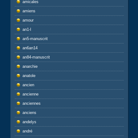
amicales
amiens
amour
an1-l
an5-manuscrit
an6an14
an84-manuscrit
anarchie
anatole
ancien
ancienne
anciennes
anciens
andelys
andré