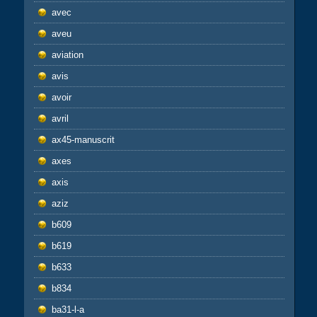
avec
aveu
aviation
avis
avoir
avril
ax45-manuscrit
axes
axis
aziz
b609
b619
b633
b834
ba31-l-a