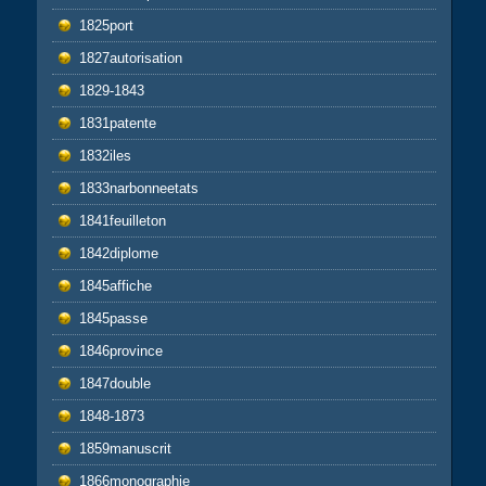
1825port
1827autorisation
1829-1843
1831patente
1832iles
1833narbonneetats
1841feuilleton
1842diplome
1845affiche
1845passe
1846province
1847double
1848-1873
1859manuscrit
1866monographie