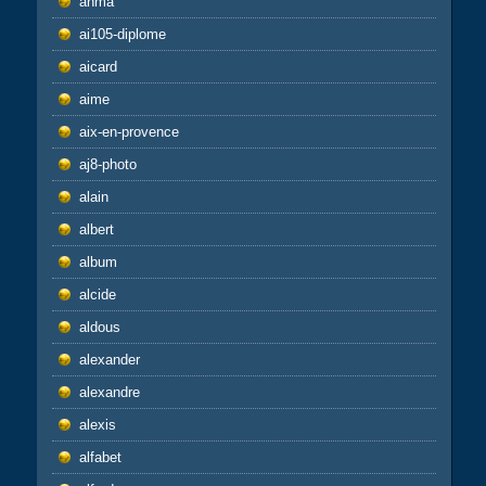
ahma
ai105-diplome
aicard
aime
aix-en-provence
aj8-photo
alain
albert
album
alcide
aldous
alexander
alexandre
alexis
alfabet