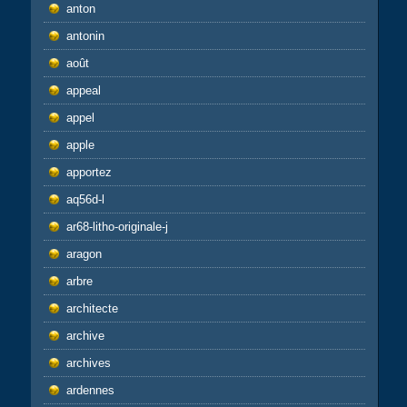
anton
antonin
août
appeal
appel
apple
apportez
aq56d-l
ar68-litho-originale-j
aragon
arbre
architecte
archive
archives
ardennes