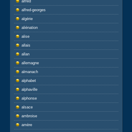
alfred
alfred-georges
algérie
aliénation
alise
allais
allan
allemagne
almanach
alphabet
alphaville
alphonse
alsace
ambroise
amère