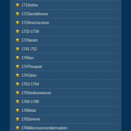
1711lettre
1723aixdefense
1724instructions
1732-1734
1733etats
1741-752
1745en
1747fouquet
1747plan
1763-1764
1763ordonnances
1768-1790
1769etat
1781brevet
1784decisioncondamnation