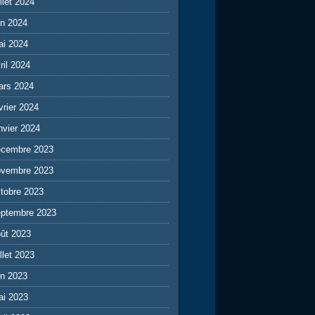
illet 2024
in 2024
ai 2024
ril 2024
ars 2024
vrier 2024
nvier 2024
écembre 2023
ovembre 2023
tobre 2023
eptembre 2023
ût 2023
illet 2023
in 2023
ai 2023