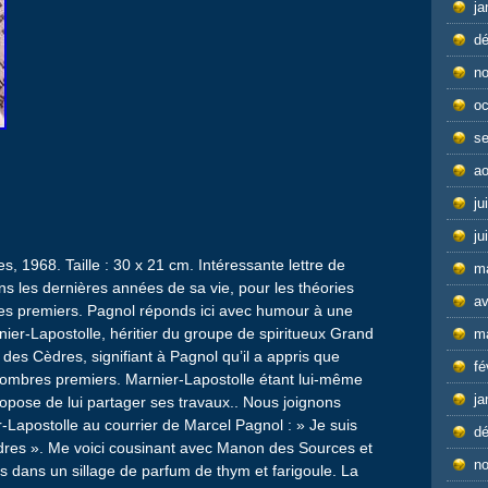
ja
d
n
oc
s
ao
ju
ju
, 1968. Taille : 30 x 21 cm. Intéressante lettre de
m
s les dernières années de sa vie, pour les théories
av
s premiers. Pagnol réponds ici avec humour à une
nier-Lapostolle, héritier du groupe de spiritueux Grand
m
la des Cèdres, signifiant à Pagnol qu’il a appris que
fé
 nombres premiers. Marnier-Lapostolle étant lui-même
ja
propose de lui partager ses travaux.. Nous joignons
-Lapostolle au courrier de Marcel Pagnol : » Je suis
d
dres ». Me voici cousinant avec Manon des Sources et
n
is dans un sillage de parfum de thym et farigoule. La