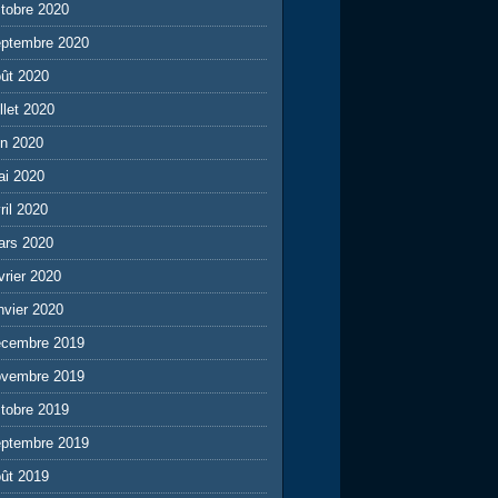
tobre 2020
eptembre 2020
ût 2020
illet 2020
in 2020
ai 2020
ril 2020
ars 2020
vrier 2020
nvier 2020
écembre 2019
ovembre 2019
tobre 2019
eptembre 2019
ût 2019