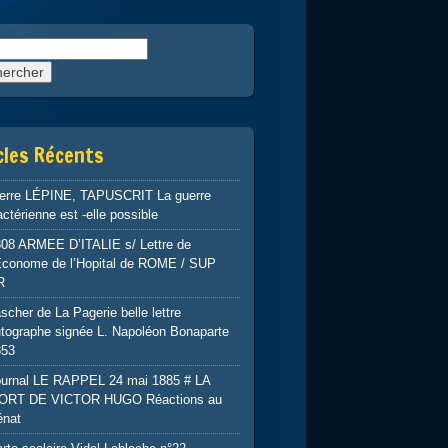
rcher :
cles Récents
ierre LÉPINE, TAPUSCRIT La guerre
ctérienne est -elle possible
808 ARMEE D’ITALIE s/ Lettre de
’Econome de l’Hopital de ROME / SUP
R
scher de La Pagerie belle lettre
tographe signée L. Napoléon Bonaparte
853
ournal LE RAPPEL 24 mai 1885 # LA
ORT DE VICTOR HUGO Réactions au
énat