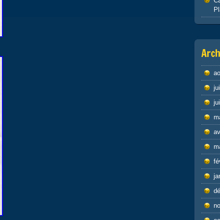
Ca
P
Arch
ao
ju
ju
m
av
m
fé
ja
d
n