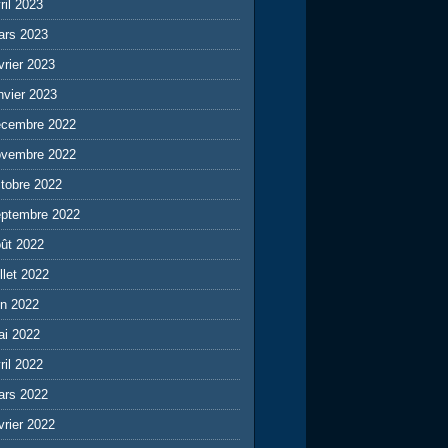
ril 2023
ars 2023
vrier 2023
nvier 2023
écembre 2022
ovembre 2022
tobre 2022
eptembre 2022
ût 2022
illet 2022
in 2022
ai 2022
ril 2022
ars 2022
vrier 2022