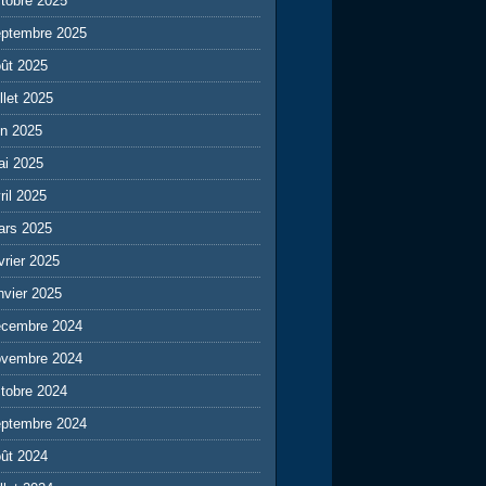
tobre 2025
eptembre 2025
ût 2025
illet 2025
in 2025
ai 2025
ril 2025
ars 2025
vrier 2025
nvier 2025
écembre 2024
ovembre 2024
tobre 2024
eptembre 2024
ût 2024