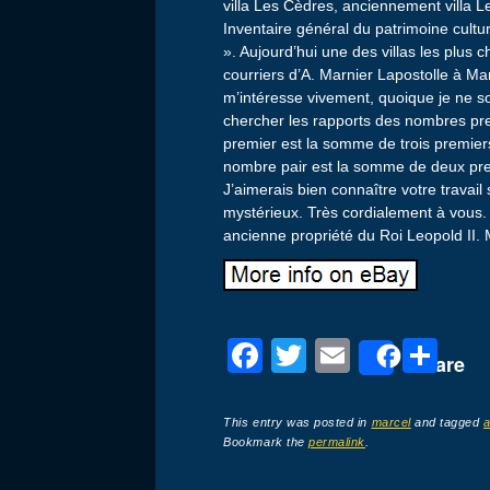
villa Les Cèdres, anciennement villa L
Inventaire général du patrimoine cultur
». Aujourd’hui une des villas les plus
courriers d’A. Marnier Lapostolle à Ma
m’intéresse vivement, quoique je ne s
chercher les rapports des nombres pre
premier est la somme de trois premier
nombre pair est la somme de deux prem
J’aimerais bien connaître votre travai
mystérieux. Très cordialement à vous. 
ancienne propriété du Roi Leopold II. 
F
T
E
P
Share
a
wi
m
ar
c
tt
ail
ta
This entry was posted in
marcel
and tagged
Bookmark the
permalink
.
e
er
g