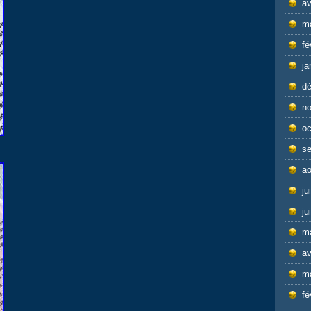
av
m
fé
ja
d
n
oc
s
ao
ju
ju
m
av
m
fé