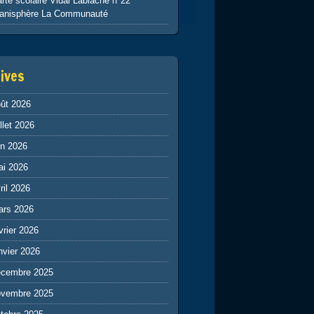
rte scolaire Vidal Lablache n°22
lanisphère La Communauté
ives
ût 2026
illet 2026
in 2026
ai 2026
ril 2026
ars 2026
vrier 2026
nvier 2026
écembre 2025
ovembre 2025