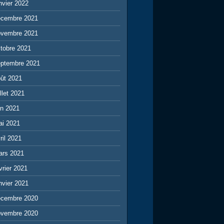
nvier 2022
écembre 2021
ovembre 2021
tobre 2021
eptembre 2021
ût 2021
illet 2021
in 2021
ai 2021
ril 2021
ars 2021
vrier 2021
nvier 2021
écembre 2020
ovembre 2020