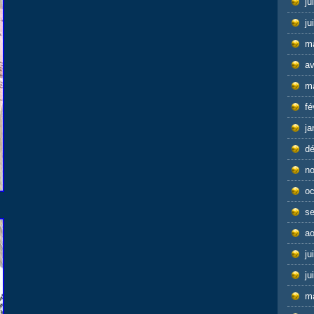
ju
ju
m
av
m
fé
ja
d
n
oc
s
ao
ju
ju
m