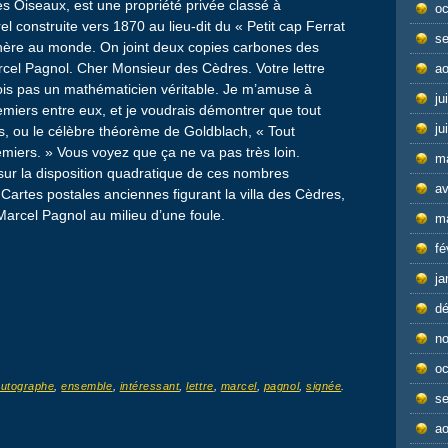
es Oiseaux, est une propriété privée classé à
oc
el construite vers 1870 au lieu-dit du « Petit cap Ferrat
s
 chère au monde. On joint deux copies carbones des
rcel Pagnol. Cher Monsieur des Cèdres. Votre lettre
ao
ois pas un mathématicien véritable. Je m’amuse à
ju
miers entre eux, et je voudrais démontrer que tout
ju
s, ou le célèbre théorème de Goldblach, « Tout
iers. » Vous voyez que ça ne va pas très loin.
m
l sur la disposition quadratique de ces nombres
av
Cartes postales anciennes figurant la villa des Cèdres,
Marcel Pagnol au milieu d’une foule.
m
fé
ja
d
n
oc
autographe
,
ensemble
,
intéressant
,
lettre
,
marcel
,
pagnol
,
signée
.
s
ao