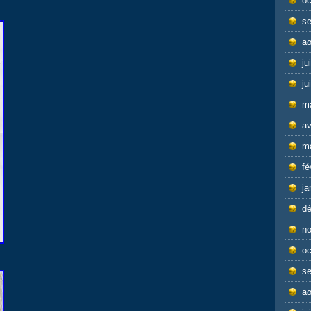
oc
s
ao
ju
ju
m
av
m
fé
ja
d
n
oc
s
ao