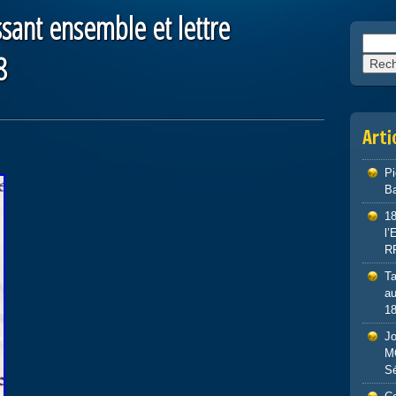
ant ensemble et lettre
Reche
8
Arti
P
Ba
1
l
R
Ta
au
1
J
M
S