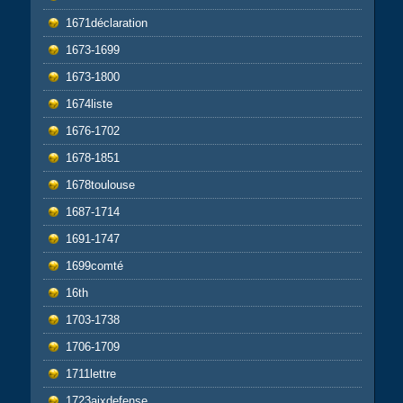
1671déclaration
1673-1699
1673-1800
1674liste
1676-1702
1678-1851
1678toulouse
1687-1714
1691-1747
1699comté
16th
1703-1738
1706-1709
1711lettre
1723aixdefense