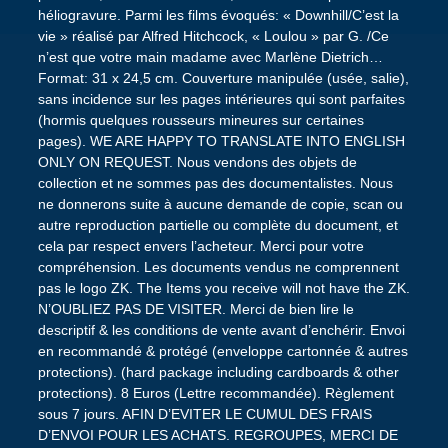
héliogravure. Parmi les films évoqués: « Downhill/C’est la
vie » réalisé par Alfred Hitchcock, « Loulou » par G. /Ce
n’est que votre main madame avec Marlène Dietrich…
Format: 31 x 24,5 cm. Couverture manipulée (usée, salie),
sans incidence sur les pages intérieures qui sont parfaites
(hormis quelques rousseurs mineures sur certaines
pages). WE ARE HAPPY TO TRANSLATE INTO ENGLISH
ONLY ON REQUEST. Nous vendons des objets de
collection et ne sommes pas des documentalistes. Nous
ne donnerons suite à aucune demande de copie, scan ou
autre reproduction partielle ou complète du document, et
cela par respect envers l’acheteur. Merci pour votre
compréhension. Les documents vendus ne comprennent
pas le logo ZK. The Items you receive will not have the ZK.
N’OUBLIEZ PAS DE VISITER. Merci de bien lire le
descriptif & les conditions de vente avant d’enchérir. Envoi
en recommandé & protégé (enveloppe cartonnée & autres
protections). (hard package including cardboards & other
protections). 8 Euros (Lettre recommandée). Règlement
sous 7 jours. AFIN D’EVITER LE CUMUL DES FRAIS
D’ENVOI POUR LES ACHATS. REGROUPES, MERCI DE