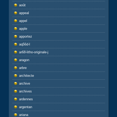
août
appeal
appel
apple
apportez
aq56d-l
ar68-litho-originale-j
aragon
arbre
architecte
archive
archives
ardennes
argentan
ariana