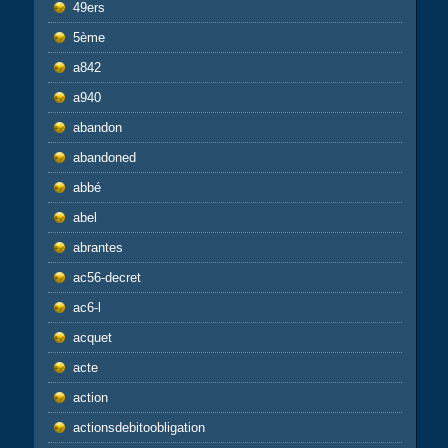
49ers
5ème
a842
a940
abandon
abandoned
abbé
abel
abrantes
ac56-decret
ac6-l
acquet
acte
action
actionsdebitoobligation