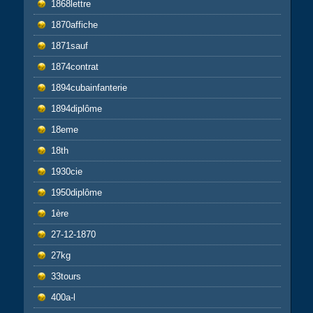
1868lettre
1870affiche
1871sauf
1874contrat
1894cubainfanterie
1894diplôme
18eme
18th
1930cie
1950diplôme
1ère
27-12-1870
27kg
33tours
400a-l