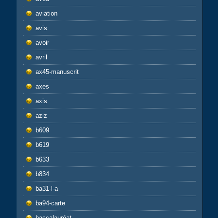
aviation
avis
avoir
avril
ax45-manuscrit
axes
axis
aziz
b609
b619
b633
b834
ba31-l-a
ba94-carte
baccalauréat