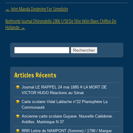
b
er
Post navigation
←
John Maeda Designing For Simplicity
o
o
Nothomb Journal Dhirondelle 2006 1/50 De Tête Vélin Blanc Chiffon De
Hollande
→
k
Rechercher :
Articles Récents
Journal LE RAPPEL 24 mai 1885 # LA MORT DE
VICTOR HUGO Réactions au Sénat
Carte scolaire Vidal Lablache n°22 Planisphère La
Communauté
Ancienne carte scolaire Guyane. Nouvelle Calédonie.
Antilles. Martinique N 37
RRR Lettre de NAMPONT (Somme) / 1798 / Marque