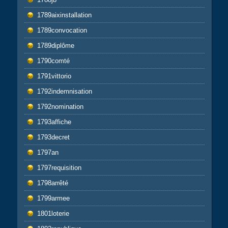
1789aixinstallation
1789convocation
1789diplôme
1790comté
1791vittorio
1792indemnisation
1792nomination
1793affiche
1793decret
1797an
1797requisition
1798arrêté
1799armee
1801loterie