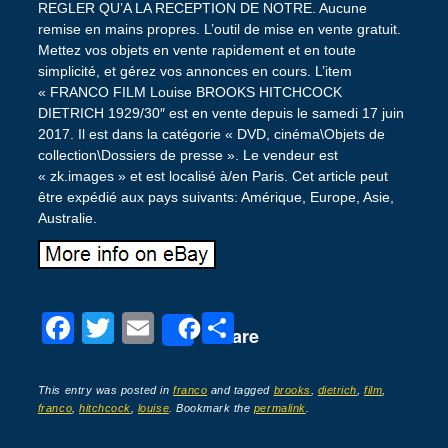
REGLER QU’A LA RECEPTION DE NOTRE. Aucune
remise en mains propres. L’outil de mise en vente gratuit.
Mettez vos objets en vente rapidement et en toute
simplicité, et gérez vos annonces en cours. L’item
« FRANCO FILM Louise BROOKS HITCHCOCK
DIETRICH 1929/30″ est en vente depuis le samedi 17 juin
2017. Il est dans la catégorie « DVD, cinéma\Objets de
collection\Dossiers de presse ». Le vendeur est
« zk.images » et est localisé à/en Paris. Cet article peut
être expédié aux pays suivants: Amérique, Europe, Asie,
Australie.
F
T
E
P
Share
a
wi
m
ar
c
tt
ail
ta
This entry was posted in
franco
and tagged
brooks
,
dietrich
,
film
,
franco
,
hitchcock
,
louise
. Bookmark the
permalink
.
e
er
g