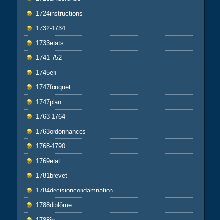
1724instructions
1732-1734
1733etats
1741-752
1745en
1747fouquet
1747plan
1763-1764
1763ordonnances
1768-1790
1769etat
1781brevet
1784decisioncondamnation
1788diplôme
1788jb