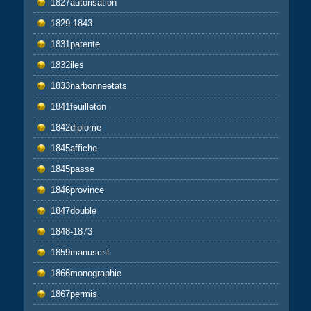
1827autorisation
1829-1843
1831patente
1832iles
1833narbonneetats
1841feuilleton
1842diplome
1845affiche
1845passe
1846province
1847double
1848-1873
1859manuscrit
1866monographie
1867permis