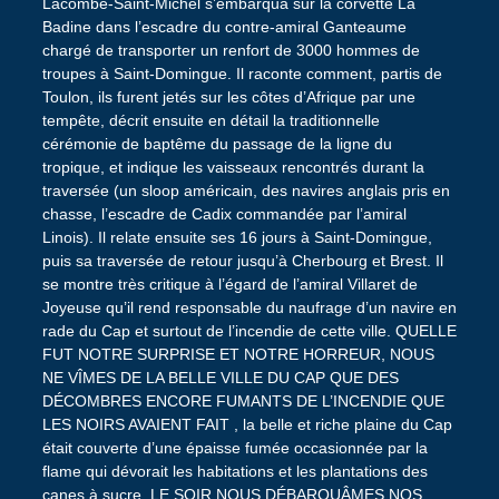
Lacombe-Saint-Michel s’embarqua sur la corvette La
Badine dans l’escadre du contre-amiral Ganteaume
chargé de transporter un renfort de 3000 hommes de
troupes à Saint-Domingue. Il raconte comment, partis de
Toulon, ils furent jetés sur les côtes d’Afrique par une
tempête, décrit ensuite en détail la traditionnelle
cérémonie de baptême du passage de la ligne du
tropique, et indique les vaisseaux rencontrés durant la
traversée (un sloop américain, des navires anglais pris en
chasse, l’escadre de Cadix commandée par l’amiral
Linois). Il relate ensuite ses 16 jours à Saint-Domingue,
puis sa traversée de retour jusqu’à Cherbourg et Brest. Il
se montre très critique à l’égard de l’amiral Villaret de
Joyeuse qu’il rend responsable du naufrage d’un navire en
rade du Cap et surtout de l’incendie de cette ville. QUELLE
FUT NOTRE SURPRISE ET NOTRE HORREUR, NOUS
NE VÎMES DE LA BELLE VILLE DU CAP QUE DES
DÉCOMBRES ENCORE FUMANTS DE L’INCENDIE QUE
LES NOIRS AVAIENT FAIT , la belle et riche plaine du Cap
était couverte d’une épaisse fumée occasionnée par la
flame qui dévorait les habitations et les plantations des
canes à sucre. LE SOIR NOUS DÉBARQUÂMES NOS