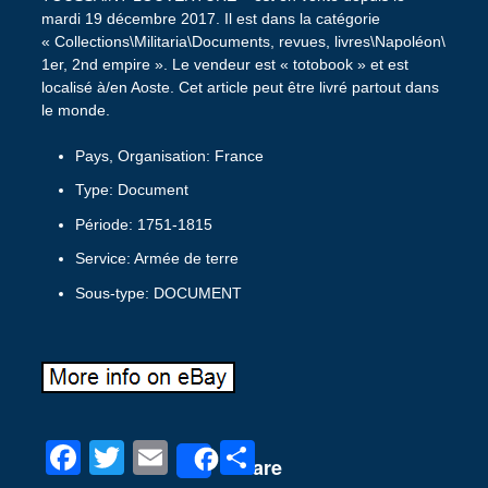
mardi 19 décembre 2017. Il est dans la catégorie
« Collections\Militaria\Documents, revues, livres\Napoléon\
1er, 2nd empire ». Le vendeur est « totobook » et est
localisé à/en Aoste. Cet article peut être livré partout dans
le monde.
Pays, Organisation: France
Type: Document
Période: 1751-1815
Service: Armée de terre
Sous-type: DOCUMENT
F
T
E
P
Share