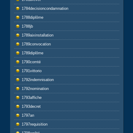
1784decisioncondamnation
1788diplôme
1788jb
1789aixinstallation
1789convocation
1789diplôme
1790comté
1791vittorio
1792indemnisation
1792nomination
1793affiche
1793decret
1797an
1797requisition