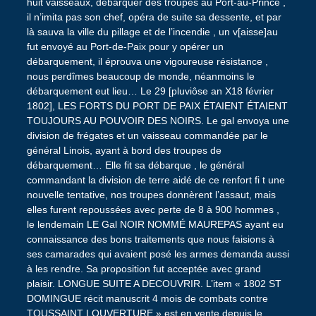
huit vaisseaux, débarquer des troupes au Port-au-Prince ,
il n’imita pas son chef, opéra de suite sa dessente, et par
là sauva la ville du pillage et de l’incendie , un v[aisse]au
fut envoyé au Port-de-Paix pour y opérer un
débarquement, il éprouva une vigoureuse résistance ,
nous perdîmes beaucoup de monde, néanmoins le
débarquement eut lieu… Le 29 [pluviôse an X18 février
1802], LES FORTS DU PORT DE PAIX ÉTAIENT ÉTAIENT
TOUJOURS AU POUVOIR DES NOIRS. Le gal envoya une
division de frégates et un vaisseau commandée par le
général Linois, ayant à bord des troupes de
débarquement… Elle fit sa débarque , le général
commandant la division de terre aidé de ce renfort fi t une
nouvelle tentative, nos troupes donnèrent l’assaut, mais
elles furent repoussées avec perte de 8 à 900 hommes ,
le lendemain LE Gal NOIR NOMMÉ MAUREPAS ayant eu
connaissance des bons traitements que nous faisions à
ses camarades qui avaient posé les armes demanda aussi
à les rendre. Sa proposition fut acceptée avec grand
plaisir. LONGUE SUITE A DECOUVRIR. L’item « 1802 ST
DOMINGUE récit manuscrit 4 mois de combats contre
TOUSSAINT LOUVERTURE » est en vente depuis le