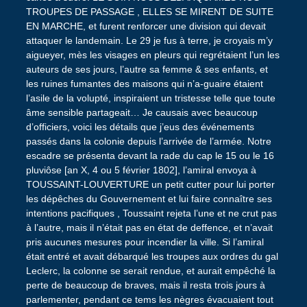
TROUPES DE PASSAGE , ELLES SE MIRENT DE SUITE
EN MARCHE, et furent renforcer une division qui devait
attaquer le landemain. Le 29 je fus à terre, je croyais m’y
aigueyer, mès les visages en pleurs qui regrétaient l’un les
auteurs de ses jours, l’autre sa femme & ses enfants, et
les ruines fumantes des maisons qui n’a-guaire étaient
l’asile de la volupté, inspiraient un tristesse telle que toute
âme sensible partageait… Je causais avec beaucoup
d’officiers, voici les détails que j’eus des événements
passés dans la colonie depuis l’arrivée de l’armée. Notre
escadre se présenta devant la rade du cap le 15 ou le 16
pluviôse [an X, 4 ou 5 février 1802], l’amiral envoya à
TOUSSAINT-LOUVERTURE un petit cutter pour lui porter
les dépêches du Gouvernement et lui faire connaître ses
intentions pacifiques , Toussaint rejeta l’une et ne crut pas
à l’autre, mais il n’était pas en état de deffence, et n’avait
pris aucunes mesures pour incendier la ville. Si l’amiral
était entré et avait débarqué les troupes aux ordres du gal
Leclerc, la colonne se serait rendue, et aurait empêché la
perte de beaucoup de braves, mais il resta trois jours à
parlementer, pendant ce tems les nègres évacuaient tout