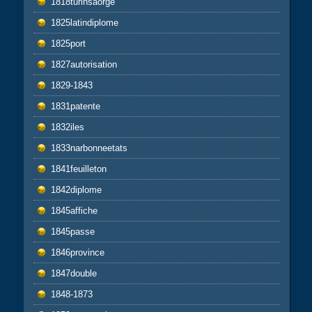
1818turinsaorge
1825latindiplome
1825port
1827autorisation
1829-1843
1831patente
1832iles
1833narbonneetats
1841feuilleton
1842diplome
1845affiche
1845passe
1846province
1847double
1848-1873