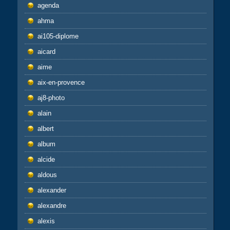
agenda
ahma
ai105-diplome
aicard
aime
aix-en-provence
aj8-photo
alain
albert
album
alcide
aldous
alexander
alexandre
alexis