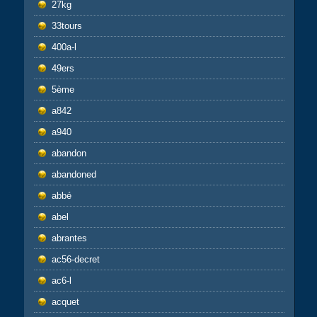
27kg
33tours
400a-l
49ers
5ème
a842
a940
abandon
abandoned
abbé
abel
abrantes
ac56-decret
ac6-l
acquet