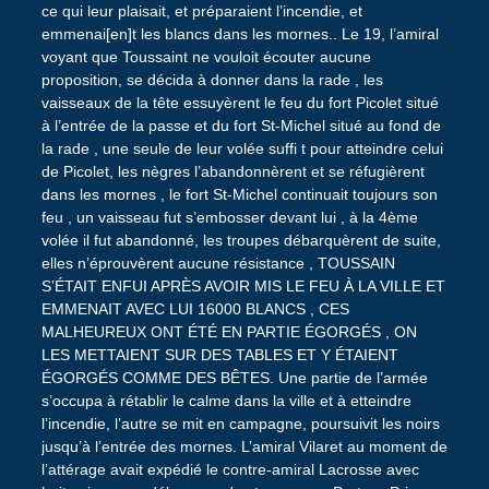
ce qui leur plaisait, et préparaient l’incendie, et
emmenai[en]t les blancs dans les mornes.. Le 19, l’amiral
voyant que Toussaint ne vouloit écouter aucune
proposition, se décida à donner dans la rade , les
vaisseaux de la tête essuyèrent le feu du fort Picolet situé
à l’entrée de la passe et du fort St-Michel situé au fond de
la rade , une seule de leur volée suffi t pour atteindre celui
de Picolet, les nègres l’abandonnèrent et se réfugièrent
dans les mornes , le fort St-Michel continuait toujours son
feu , un vaisseau fut s’embosser devant lui , à la 4ème
volée il fut abandonné, les troupes débarquèrent de suite,
elles n’éprouvèrent aucune résistance , TOUSSAIN
S’ÉTAIT ENFUI APRÈS AVOIR MIS LE FEU À LA VILLE ET
EMMENAIT AVEC LUI 16000 BLANCS , CES
MALHEUREUX ONT ÉTÉ EN PARTIE ÉGORGÉS , ON
LES METTAIENT SUR DES TABLES ET Y ÉTAIENT
ÉGORGÉS COMME DES BÊTES. Une partie de l’armée
s’occupa à rétablir le calme dans la ville et à etteindre
l’incendie, l’autre se mit en campagne, poursuivit les noirs
jusqu’à l’entrée des mornes. L’amiral Vilaret au moment de
l’attérage avait expédié le contre-amiral Lacrosse avec