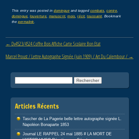
a
wi
m
ar
c
tt
ail
ta
This entry was posted in
domingue
and tagged
combats
,
contre
,
domingue
,
louverture
,
manuscrit
,
mois
,
récit
,
toussaint
. Bookmark
e
er
g
the
permalink
.
b
er
o
Post navigation
←
Dv4523/4524 Coffre Bois Affiche Carte Scolaire Bon Etat
o
Marcel Proust / Lettre Autographe Signée (juin 1909) / Art Du Calembour /
→
k
Rechercher :
Articles Récents
Tascher de La Pagerie belle lettre autographe signée L.
Napoléon Bonaparte 1853
Journal LE RAPPEL 24 mai 1885 # LA MORT DE