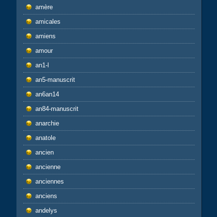
amère
amicales
amiens
amour
an1-l
an5-manuscrit
an6an14
an84-manuscrit
anarchie
anatole
ancien
ancienne
anciennes
anciens
andelys