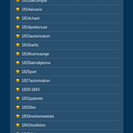
1812decompte
1814aixavis
1814chant
1814prefecture
1815autorisation
1815tarifs
1818turinsaorge
1825latindiplome
1825port
1827autorisation
1829-1843
1831patente
1832iles
1833narbonneetats
1841feuilleton