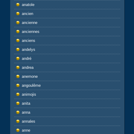
anatole
ancien
ancienne
anciennes
anciens
andelys
andré
andrea
anemone
angoulême
animojis
anita
anna
annales
anne