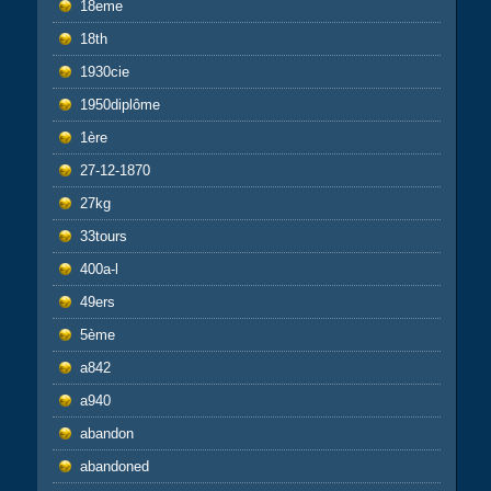
18eme
18th
1930cie
1950diplôme
1ère
27-12-1870
27kg
33tours
400a-l
49ers
5ème
a842
a940
abandon
abandoned