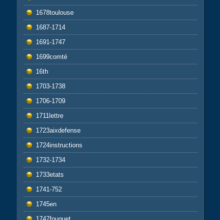
1678toulouse
1687-1714
1691-1747
1699comté
16th
1703-1738
1706-1709
1711lettre
1723aixdefense
1724instructions
1732-1734
1733etats
1741-752
1745en
1747fouquet