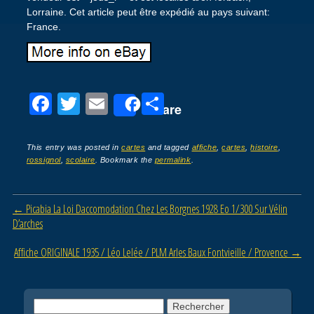
Lorraine. Cet article peut être expédié au pays suivant:
France.
F
T
E
P
Share
a
wi
m
ar
c
tt
ail
ta
This entry was posted in
cartes
and tagged
affiche
,
cartes
,
histoire
,
rossignol
,
scolaire
. Bookmark the
permalink
.
e
er
g
b
er
Post navigation
←
Picabia La Loi Daccomodation Chez Les Borgnes 1928 Eo 1/300 Sur Vélin
o
D’arches
o
Affiche ORIGINALE 1935 / Léo Lelée / PLM Arles Baux Fontvieille / Provence
→
k
Rechercher :