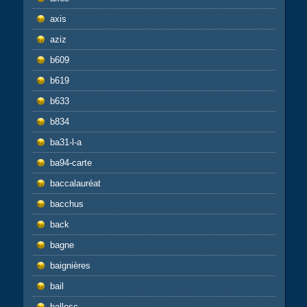
axis
aziz
b609
b619
b633
b834
ba31-l-a
ba94-carte
baccalauréat
bacchus
back
bagne
baignières
bail
ballesc