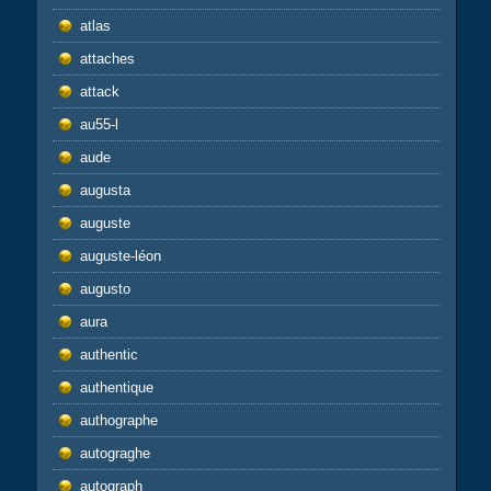
atlas
attaches
attack
au55-l
aude
augusta
auguste
auguste-léon
augusto
aura
authentic
authentique
authographe
autograghe
autograph