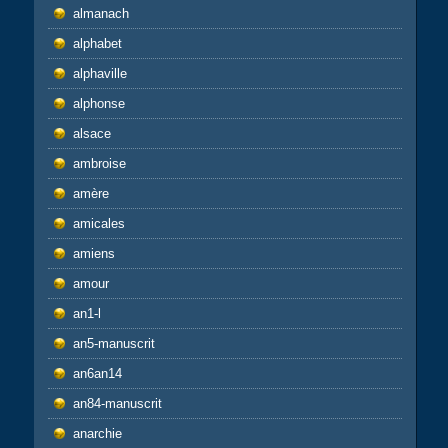
almanach
alphabet
alphaville
alphonse
alsace
ambroise
amère
amicales
amiens
amour
an1-l
an5-manuscrit
an6an14
an84-manuscrit
anarchie