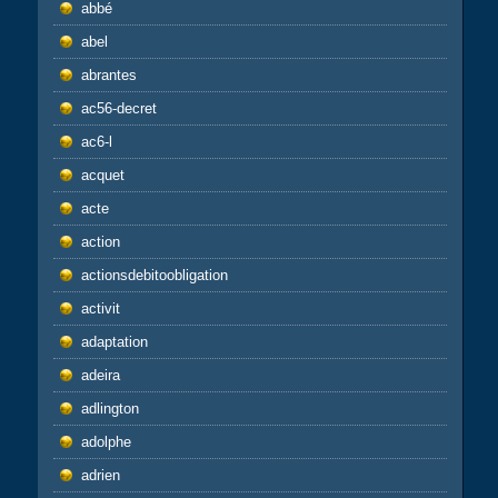
abbé
abel
abrantes
ac56-decret
ac6-l
acquet
acte
action
actionsdebitoobligation
activit
adaptation
adeira
adlington
adolphe
adrien