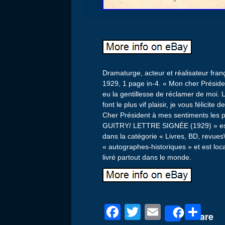
Dramaturge, acteur et réalisateur franç
1929, 1 page in-4. « Mon cher Présid
eu la gentillesse de réclamer de moi.
font le plus vif plaisir, je vous félicite
Cher Président à mes sentiments les p
GUITRY/ LETTRE SIGNÉE (1929) » est e
dans la catégorie « Livres, BD, revues
« autographes-historiques » et est loca
livré partout dans le monde.
F
T
E
P
Share