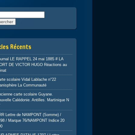
rcher :
cles Récents
ournal LE RAPPEL 24 mai 1885 # LA
ORT DE VICTOR HUGO Réactions au
énat
rte scolaire Vidal Lablache n°22
lanisphère La Communauté
cienne carte scolaire Guyane.
uvelle Calédonie. Antilles. Martinique N
7
RR Lettre de NAMPONT (Somme) /
798 / Marque 76/NAMPONT Indice 20
00