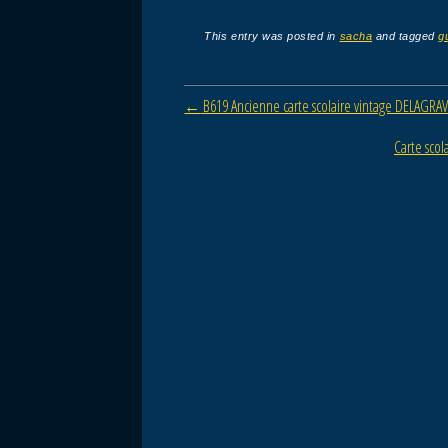
a
wi
m
ar
c
tt
ail
ta
This entry was posted in
sacha
and tagged
g
e
er
g
b
er
Post navigation
←
B619 Ancienne carte scolaire vintage DELAGR
o
Carte sco
o
k