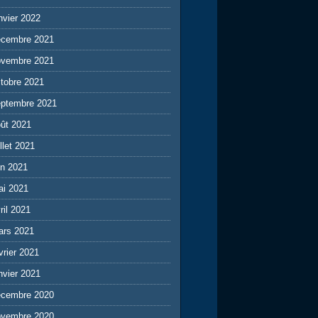
nvier 2022
écembre 2021
ovembre 2021
tobre 2021
eptembre 2021
ût 2021
illet 2021
in 2021
ai 2021
ril 2021
ars 2021
vrier 2021
nvier 2021
écembre 2020
ovembre 2020