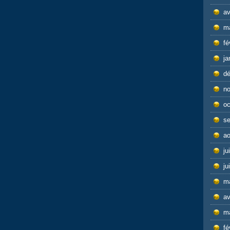
av
m
fé
ja
d
n
oc
s
ao
ju
ju
m
av
m
fé