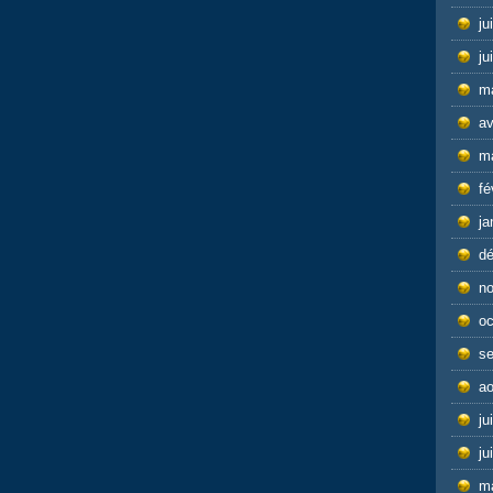
ju
ju
m
av
m
fé
ja
d
n
oc
s
ao
ju
ju
m