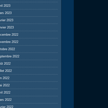
ril 2023
ars 2023
vrier 2023
nvier 2023
écembre 2022
ovembre 2022
tobre 2022
eptembre 2022
ût 2022
illet 2022
in 2022
ai 2022
ril 2022
ars 2022
vrier 2022