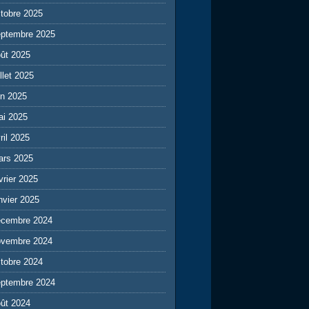
tobre 2025
eptembre 2025
ût 2025
illet 2025
in 2025
ai 2025
ril 2025
ars 2025
vrier 2025
nvier 2025
écembre 2024
ovembre 2024
tobre 2024
eptembre 2024
ût 2024