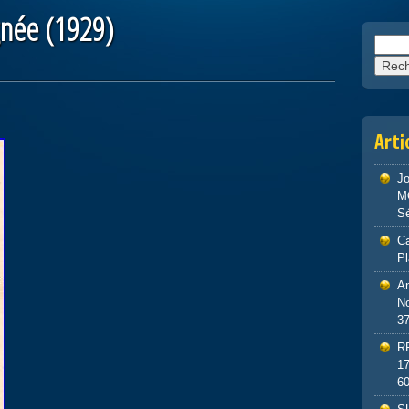
gnée (1929)
Reche
Arti
J
M
S
Ca
P
An
No
3
R
1
6