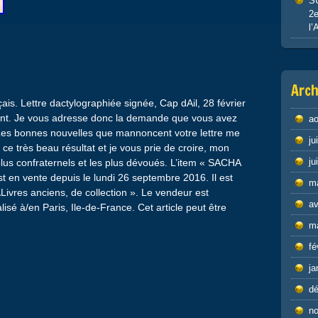
S
2e
l’
Arch
ais. Lettre dactylographiée signée, Cap dAil, 28 février
ent. Je vous adresse donc la demande que vous avez
ao
 Les bonnes nouvelles que mannoncent votre lettre me
ju
 de ce très beau résultat et je vous prie de croire, mon
ju
lus confraternels et les plus dévoués. L’item « SACHA
n vente depuis le lundi 26 septembre 2016. Il est
m
\Livres anciens, de collection ». Le vendeur est
av
lisé à/en Paris, Ile-de-France. Cet article peut être
m
fé
ja
d
n