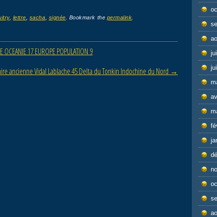
oc
uitry
,
lettre
,
sacha
,
signée
. Bookmark the
permalink
.
s
ao
AVE OCEANIE 17 EUROPE POPULATION 9
ju
ju
laire ancienne Vidal Lablache 45 Delta du Tonkin Indochine du Nord
→
m
av
m
fé
ja
d
n
oc
s
ao