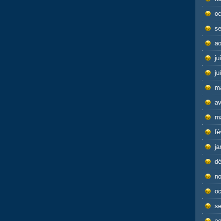
oc
s
ao
ju
ju
m
av
m
fé
ja
d
n
oc
s
ao