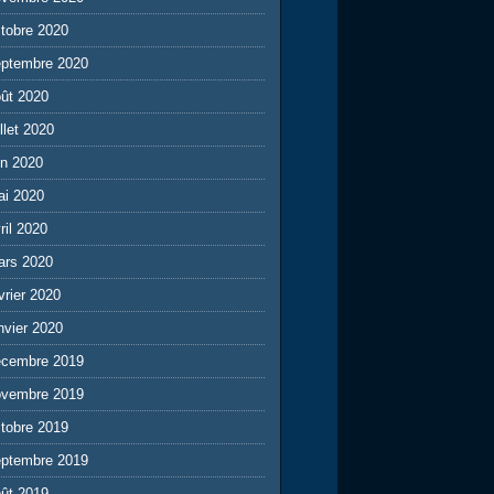
tobre 2020
eptembre 2020
ût 2020
illet 2020
in 2020
ai 2020
ril 2020
ars 2020
vrier 2020
nvier 2020
écembre 2019
ovembre 2019
tobre 2019
eptembre 2019
ût 2019