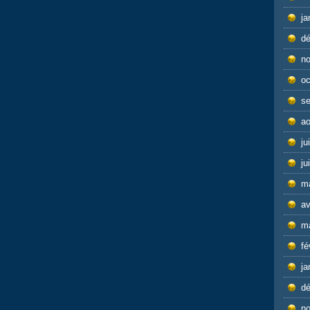
ja
d
n
oc
s
ao
ju
ju
m
av
m
fé
ja
d
n