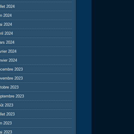
illet 2024
in 2024
ai 2024
ril 2024
ars 2024
vrier 2024
nvier 2024
écembre 2023
ovembre 2023
tobre 2023
eptembre 2023
ût 2023
illet 2023
in 2023
ai 2023