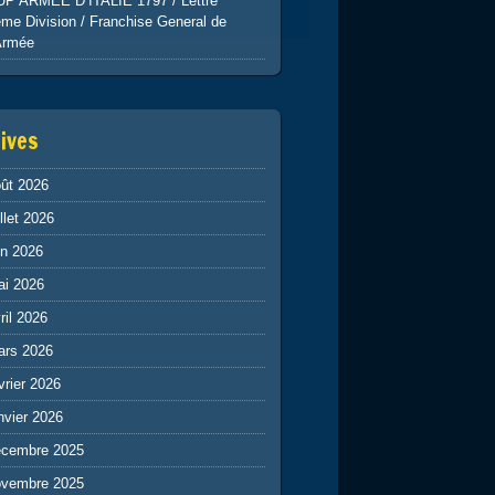
UP ARMEE D’ITALIE 1797 / Lettre
me Division / Franchise General de
Armée
ives
ût 2026
illet 2026
in 2026
ai 2026
ril 2026
ars 2026
vrier 2026
nvier 2026
écembre 2025
ovembre 2025