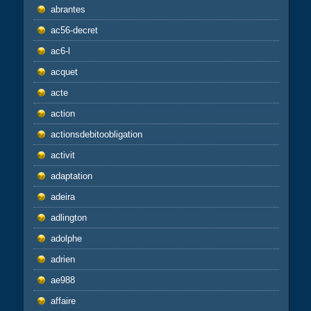
abrantes
ac56-decret
ac6-l
acquet
acte
action
actionsdebitoobligation
activit
adaptation
adeira
adlington
adolphe
adrien
ae988
affaire