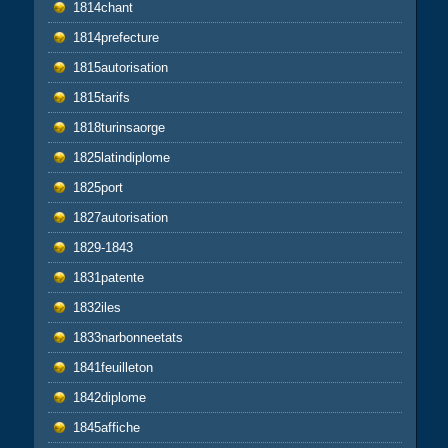
1814chant
1814prefecture
1815autorisation
1815tarifs
1818turinsaorge
1825latindiplome
1825port
1827autorisation
1829-1843
1831patente
1832iles
1833narbonneetats
1841feuilleton
1842diplome
1845affiche