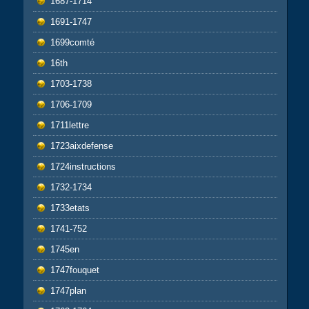
1687-1714
1691-1747
1699comté
16th
1703-1738
1706-1709
1711lettre
1723aixdefense
1724instructions
1732-1734
1733etats
1741-752
1745en
1747fouquet
1747plan