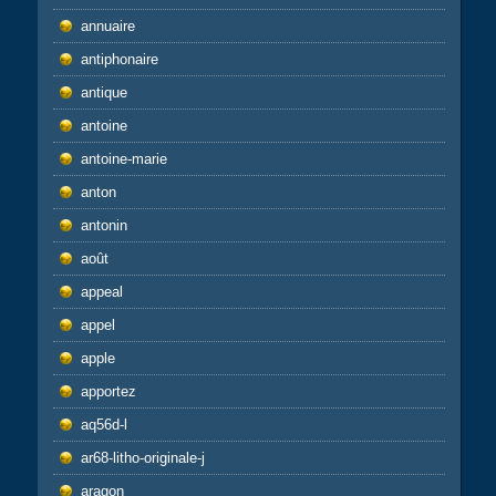
annuaire
antiphonaire
antique
antoine
antoine-marie
anton
antonin
août
appeal
appel
apple
apportez
aq56d-l
ar68-litho-originale-j
aragon