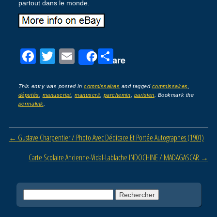
partout dans le monde.
F
T
E
P
Share
a
wi
m
ar
c
tt
ail
ta
This entry was posted in
commissaires
and tagged
commissaires
,
députés
,
manuscript
,
manuscrit
,
parchemin
,
parisien
. Bookmark the
e
er
g
permalink
.
b
er
o
Post navigation
←
Gustave Charpentier / Photo Avec Dédicace Et Portée Autographes (1901)
o
Carte Scolaire Ancienne-Vidal-Lablache INDOCHINE / MADAGASCAR
→
k
Rechercher :