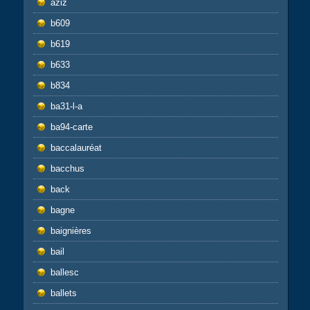
aziz
b609
b619
b633
b834
ba31-l-a
ba94-carte
baccalauréat
bacchus
back
bagne
baignières
bail
ballesc
ballets