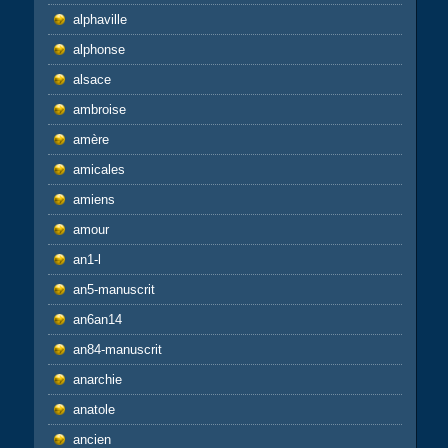
alphaville
alphonse
alsace
ambroise
amère
amicales
amiens
amour
an1-l
an5-manuscrit
an6an14
an84-manuscrit
anarchie
anatole
ancien