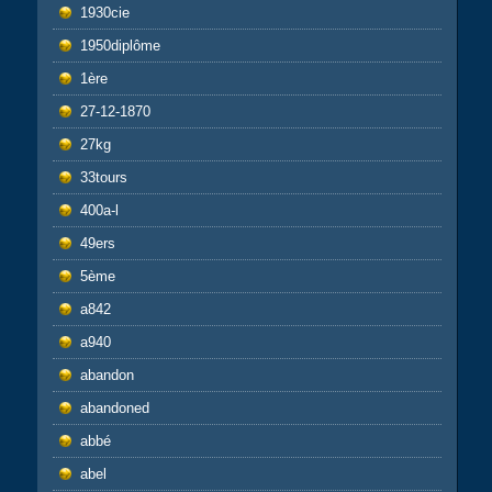
1930cie
1950diplôme
1ère
27-12-1870
27kg
33tours
400a-l
49ers
5ème
a842
a940
abandon
abandoned
abbé
abel