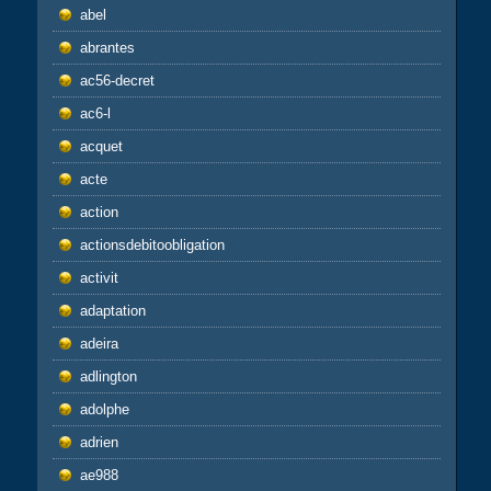
abel
abrantes
ac56-decret
ac6-l
acquet
acte
action
actionsdebitoobligation
activit
adaptation
adeira
adlington
adolphe
adrien
ae988