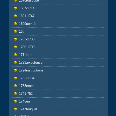
1678toulouse
1687-1714
1691-1747
1699comté
16th
1703-1738
1706-1709
1711lettre
1723aixdefense
1724instructions
1732-1734
1733etats
1741-752
1745en
1747fouquet