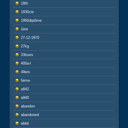
18th
1930cie
1950diplôme
1ère
27-12-1870
27kg
33tours
400a-l
49ers
5ème
a842
a940
abandon
abandoned
abbé