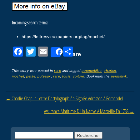
Incoming search terms:
https://lettresvieuxpapiers org/tag/mochet/
F
T
E
P
Share
a
wi
m
ar
c
tt
ail
ta
This entry was posted in
rare
and tagged
automobiles
,
charles
,
mochet
,
petite
,
puteaux
,
rare
,
toute
,
voiture
. Bookmark the
permalink
.
e
er
g
b
er
Post navigation
←
Charlie Chaplin Lettre Dactylographiée Signée Adressee A Fernandel
o
o
Assurance Maritime D Un Narive A Marseille En 1788
→
k
Rechercher :