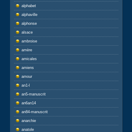
alphabet
alphaville
alphonse
alsace
ambroise
amère
amicales
amiens
amour
an1-l
an5-manuscrit
an6an14
an84-manuscrit
anarchie
anatole