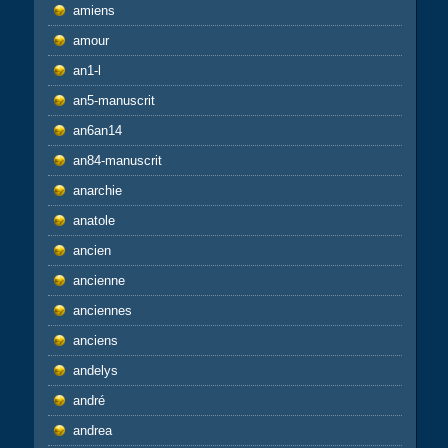
amiens
amour
an1-l
an5-manuscrit
an6an14
an84-manuscrit
anarchie
anatole
ancien
ancienne
anciennes
anciens
andelys
andré
andrea