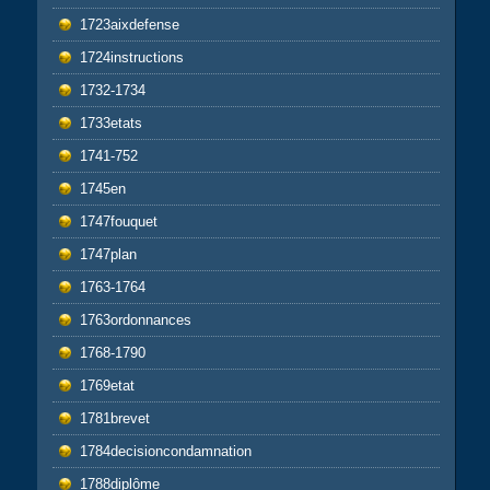
1723aixdefense
1724instructions
1732-1734
1733etats
1741-752
1745en
1747fouquet
1747plan
1763-1764
1763ordonnances
1768-1790
1769etat
1781brevet
1784decisioncondamnation
1788diplôme