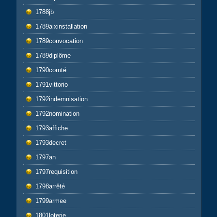
1788jb
1789aixinstallation
1789convocation
1789diplôme
1790comté
1791vittorio
1792indemnisation
1792nomination
1793affiche
1793decret
1797an
1797requisition
1798arrêté
1799armee
1801loterie