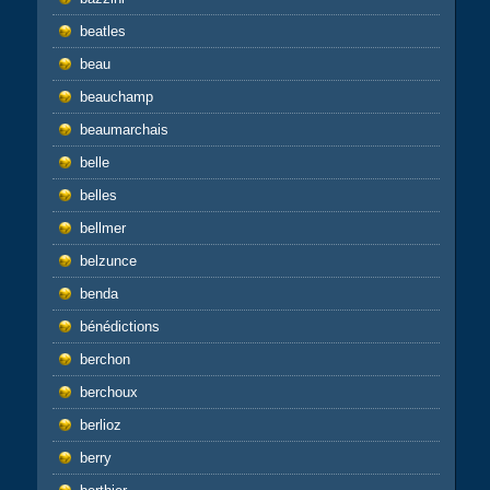
beatles
beau
beauchamp
beaumarchais
belle
belles
bellmer
belzunce
benda
bénédictions
berchon
berchoux
berlioz
berry