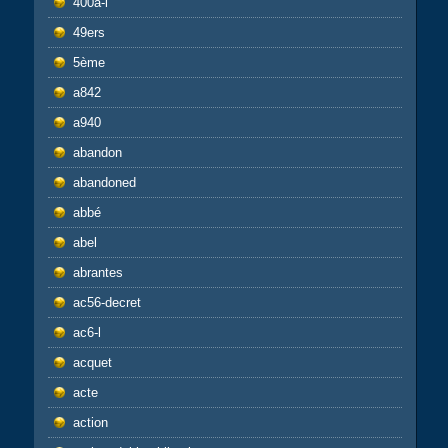
400a-l
49ers
5ème
a842
a940
abandon
abandoned
abbé
abel
abrantes
ac56-decret
ac6-l
acquet
acte
action