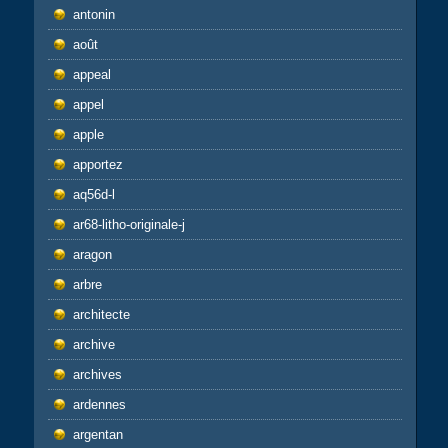
antonin
août
appeal
appel
apple
apportez
aq56d-l
ar68-litho-originale-j
aragon
arbre
architecte
archive
archives
ardennes
argentan