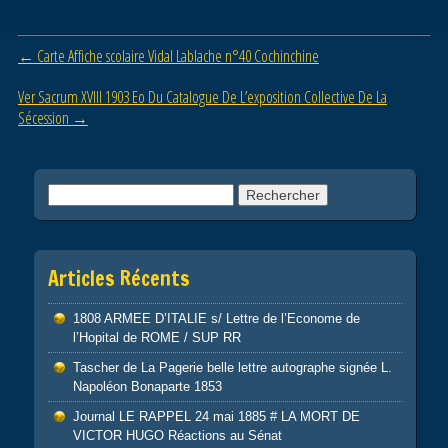
e
er
g
b
er
Post navigation
←
Carte Affiche scolaire Vidal Lablache n°40 Cochinchine
o
o
Ver Sacrum XVIII 1903 Eo Du Catalogue De L’exposition Collective De La
Sécession
→
k
Rechercher :
Articles Récents
1808 ARMEE D’ITALIE s/ Lettre de l’Econome de
l’Hopital de ROME / SUP RR
Tascher de La Pagerie belle lettre autographe signée L.
Napoléon Bonaparte 1853
Journal LE RAPPEL 24 mai 1885 # LA MORT DE
VICTOR HUGO Réactions au Sénat