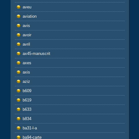
aveu
aviation
avis
avoir
avril
ax45-manuscrit
axes
axis
aziz
b609
b619
b633
b834
ba31-l-a
ba94-carte