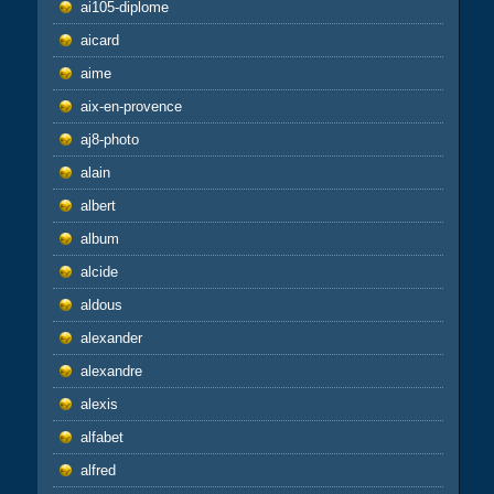
ai105-diplome
aicard
aime
aix-en-provence
aj8-photo
alain
albert
album
alcide
aldous
alexander
alexandre
alexis
alfabet
alfred