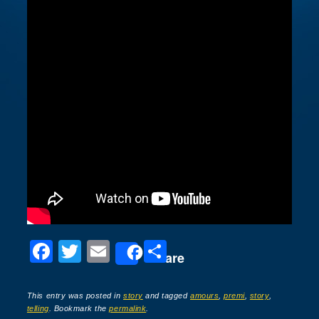
F
T
E
P
Share
a
wi
m
ar
c
tt
ail
ta
This entry was posted in
story
and tagged
amours
,
premi
,
story
,
telling
. Bookmark the
permalink
.