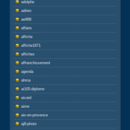
adolphe
adrien
ae988
affaire
affiche
affiche1871
affiches
affranchissement
agenda
ahma
ai105-diplome
aicard
aime
aix-en-provence
aj8-photo