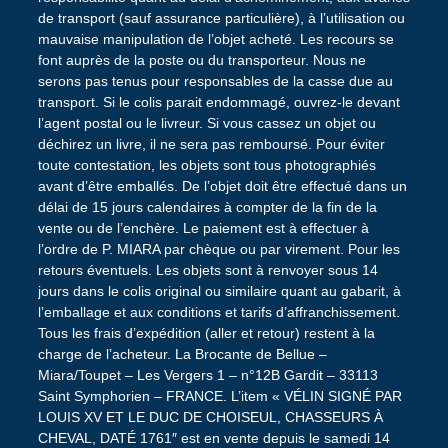
de transport (sauf assurance particulière), à l’utilisation ou
mauvaise manipulation de l’objet acheté. Les recours se
font auprès de la poste ou du transporteur. Nous ne
serons pas tenus pour responsables de la casse due au
transport. Si le colis parait endommagé, ouvrez-le devant
l’agent postal ou le livreur. Si vous cassez un objet ou
déchirez un livre, il ne sera pas remboursé. Pour éviter
toute contestation, les objets sont tous photographiés
avant d’être emballés. De l’objet doit être effectué dans un
délai de 15 jours calendaires à compter de la fin de la
vente ou de l’enchère. Le paiement est à effectuer à
l’ordre de P. MIARA par chèque ou par virement. Pour les
retours éventuels. Les objets sont à renvoyer sous 14
jours dans le colis original ou similaire quant au gabarit, à
l’emballage et aux conditions et tarifs d’affranchissement.
Tous les frais d’expédition (aller et retour) restent à la
charge de l’acheteur. La Brocante de Bellue –
Miara/Toupet – Les Vergers 1 – n°12B Gardit – 33113
Saint Symphorien – FRANCE. L’item « VÉLIN SIGNÉ PAR
LOUIS XV ET LE DUC DE CHOISEUL, CHASSEURS À
CHEVAL, DATÉ 1761″ est en vente depuis le samedi 14