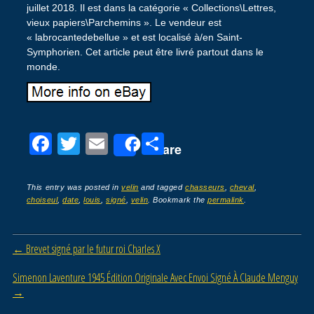
juillet 2018. Il est dans la catégorie « Collections\Lettres,
vieux papiers\Parchemins ». Le vendeur est
« labrocantedebellue » et est localisé à/en Saint-
Symphorien. Cet article peut être livré partout dans le
monde.
F
T
E
P
Share
a
wi
m
ar
c
tt
ail
ta
This entry was posted in
velin
and tagged
chasseurs
,
cheval
,
choiseul
,
date
,
louis
,
signé
,
velin
. Bookmark the
permalink
.
e
er
g
b
er
Post navigation
←
Brevet signé par le futur roi Charles X
o
o
Simenon Laventure 1945 Édition Originale Avec Envoi Signé À Claude Menguy
→
k