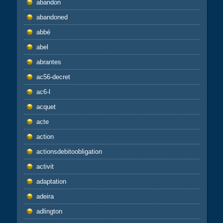
abandon
abandoned
abbé
abel
abrantes
ac56-decret
ac6-l
acquet
acte
action
actionsdebitoobligation
activit
adaptation
adeira
adlington