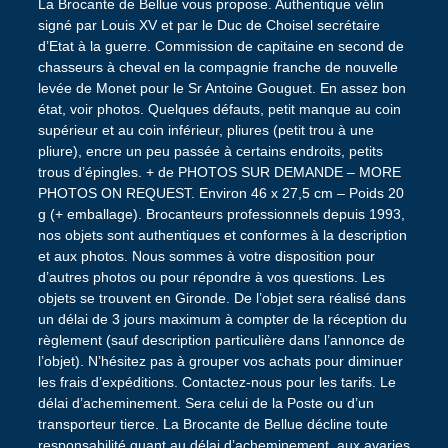
La Brocante de Bellue vous propose. Authentique vélin
signé par Louis XV et par le Duc de Choisel secrétaire
d’Etat à la guerre. Commission de capitaine en second de
chasseurs à cheval en la compagnie franche de nouvelle
levée de Monet pour le Sr Antoine Gouguet. En assez bon
état, voir photos. Quelques défauts, petit manque au coin
supérieur et au coin inférieur, pliures (petit trou à une
pliure), encre un peu passée à certains endroits, petits
trous d’épingles. + de PHOTOS SUR DEMANDE – MORE
PHOTOS ON REQUEST. Environ 46 x 27,5 cm – Poids 20
g (+ emballage). Brocanteurs professionnels depuis 1993,
nos objets sont authentiques et conformes à la description
et aux photos. Nous sommes à votre disposition pour
d’autres photos ou pour répondre à vos questions. Les
objets se trouvent en Gironde. De l’objet sera réalisé dans
un délai de 3 jours maximum à compter de la réception du
règlement (sauf description particulière dans l’annonce de
l’objet). N’hésitez pas à grouper vos achats pour diminuer
les frais d’expéditions. Contactez-nous pour les tarifs. Le
délai d’acheminement. Sera celui de la Poste ou d’un
transporteur tierce. La Brocante de Bellue décline toute
responsabilité quant au délai d’acheminement, aux avaries