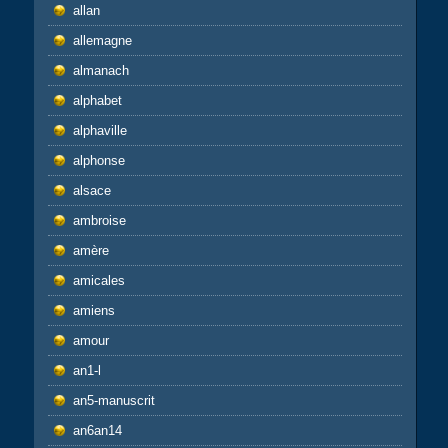
allan
allemagne
almanach
alphabet
alphaville
alphonse
alsace
ambroise
amère
amicales
amiens
amour
an1-l
an5-manuscrit
an6an14