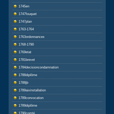
1745en
1747fouquet
1747plan
1763-1764
1763ordonnances
1768-1790
1769etat
1781brevet
1784decisioncondamnation
1788diplôme
1788jb
1789aixinstallation
1789convocation
1789diplôme
1790comté