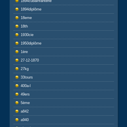
1894cubainfanterie
1894diplôme
18eme
18th
1930cie
1950diplôme
1ère
27-12-1870
27kg
33tours
400a-l
49ers
5ème
a842
a940