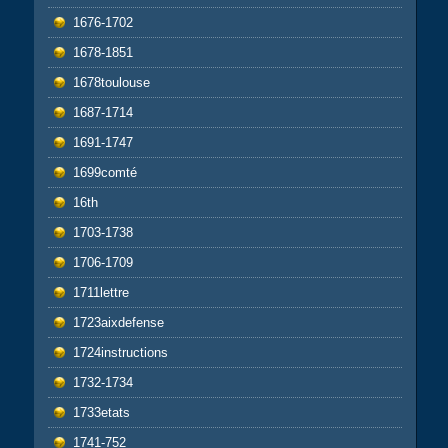
1676-1702
1678-1851
1678toulouse
1687-1714
1691-1747
1699comté
16th
1703-1738
1706-1709
1711lettre
1723aixdefense
1724instructions
1732-1734
1733etats
1741-752