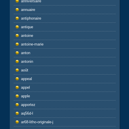
anniversaire
annuaire
antiphonaire
antique
antoine
antoine-marie
anton
antonin
août
appeal
appel
apple
apportez
aq56d-l
ar68-litho-originale-j