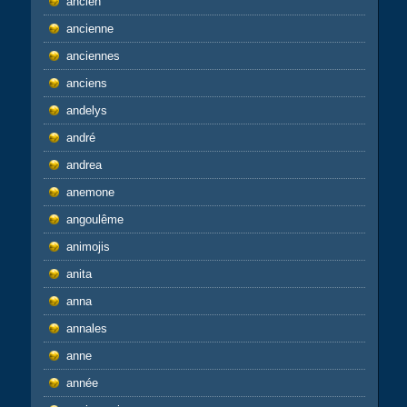
ancien
ancienne
anciennes
anciens
andelys
andré
andrea
anemone
angoulême
animojis
anita
anna
annales
anne
année