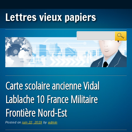
Lettres vieux papiers
Main menu
Skip to content
Carte scolaire ancienne Vidal
Lablache 10 France Militaire
Frontière Nord-Est
Posted on
juin 22, 2019
by
admin