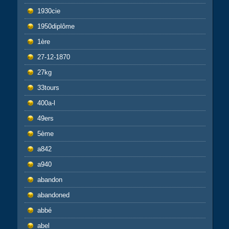
1930cie
1950diplôme
1ère
27-12-1870
27kg
33tours
400a-l
49ers
5ème
a842
a940
abandon
abandoned
abbé
abel