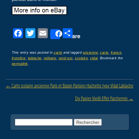
F
T
E
P
Share
a
wi
m
ar
c
tt
ail
ta
This entry was posted in
carte
and tagged
ancienne
,
carte
,
france
,
frontière
,
lablache
,
militaire
,
nord-est
,
scolaire
,
vidal
. Bookmark the
e
er
g
permalink
.
b
er
o
Post navigation
←
Carte scolaire ancienne Paris et Bassin Parisien Hachette type Vidal Lablache
o
Diy Papier Vieilli Effet Parchemin
→
k
Rechercher :