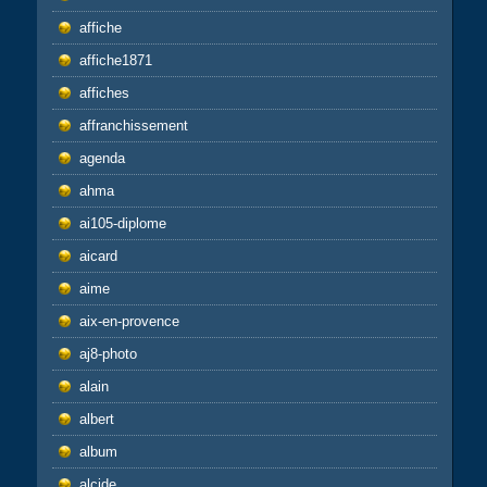
affiche
affiche1871
affiches
affranchissement
agenda
ahma
ai105-diplome
aicard
aime
aix-en-provence
aj8-photo
alain
albert
album
alcide