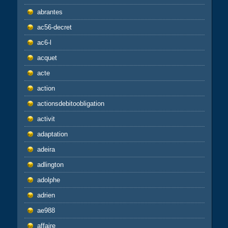
abrantes
ac56-decret
ac6-l
acquet
acte
action
actionsdebitoobligation
activit
adaptation
adeira
adlington
adolphe
adrien
ae988
affaire