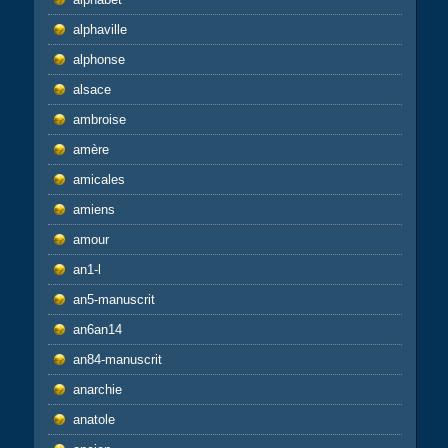
alphaville
alphonse
alsace
ambroise
amère
amicales
amiens
amour
an1-l
an5-manuscrit
an6an14
an84-manuscrit
anarchie
anatole