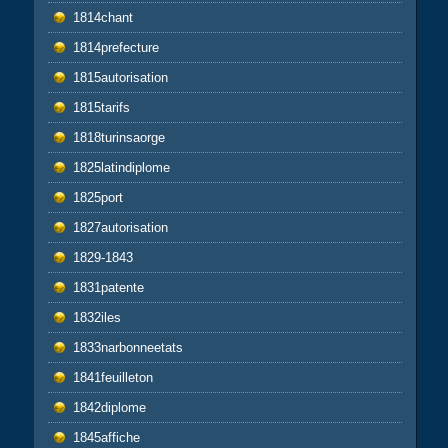
1814chant
1814prefecture
1815autorisation
1815tarifs
1818turinsaorge
1825latindiplome
1825port
1827autorisation
1829-1843
1831patente
1832iles
1833narbonneetats
1841feuilleton
1842diplome
1845affiche