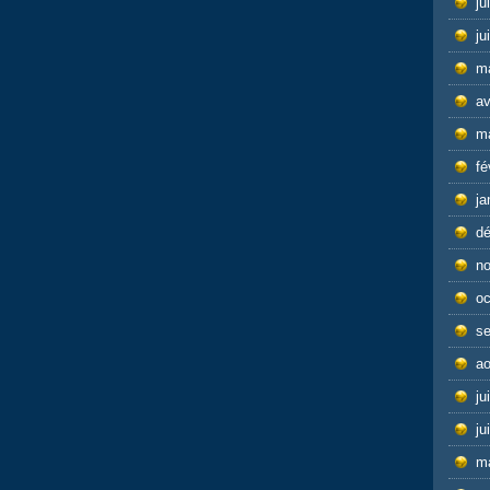
ju
ju
m
av
m
fé
ja
d
n
oc
s
ao
ju
ju
m