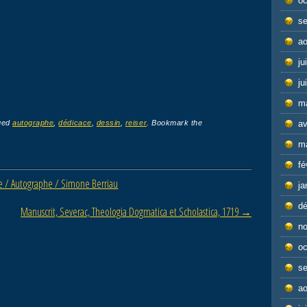
oc
s
ao
ju
ju
m
av
ged
autographe
,
dédicace
,
dessin
,
reiser
. Bookmark the
m
fé
re / Autographe / Simone Berriau
ja
d
Manuscrit, Severac, Theologia Dogmatica et Scholastica, 1719
→
n
oc
s
ao