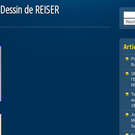
 Dessin de REISER
Reche
Arti
P
Ba
1
l
R
Ta
au
1
J
M
S