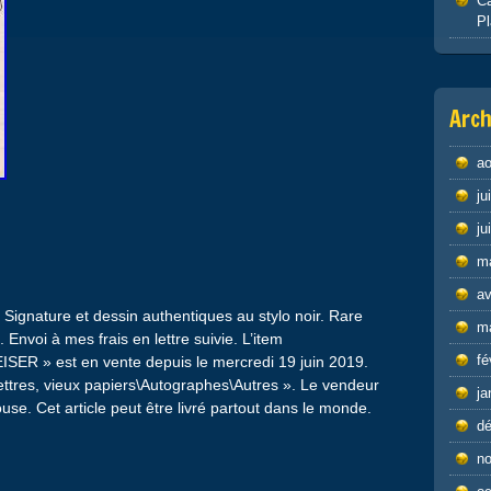
Ca
P
Arch
ao
ju
ju
m
av
Signature et dessin authentiques au stylo noir. Rare
m
. Envoi à mes frais en lettre suivie. L’item
fé
ISER » est en vente depuis le mercredi 19 juin 2019.
\Lettres, vieux papiers\Autographes\Autres ». Le vendeur
ja
ouse. Cet article peut être livré partout dans le monde.
d
n