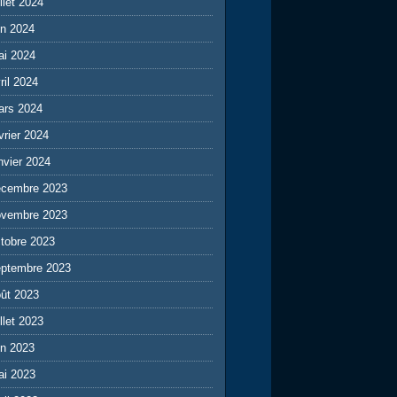
illet 2024
in 2024
ai 2024
ril 2024
ars 2024
vrier 2024
nvier 2024
écembre 2023
ovembre 2023
tobre 2023
eptembre 2023
ût 2023
illet 2023
in 2023
ai 2023