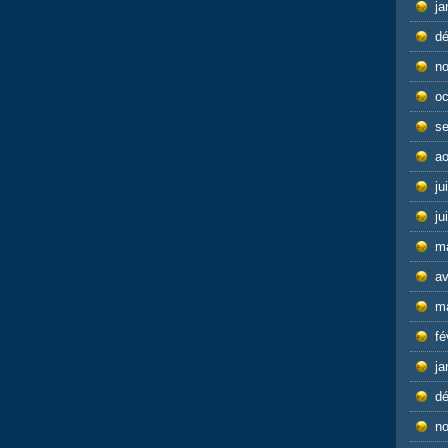
ja
d
n
oc
s
ao
ju
ju
m
av
m
fé
ja
d
n