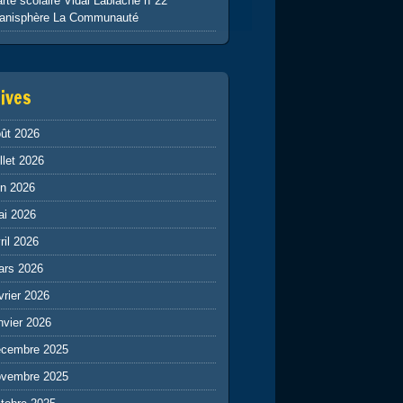
rte scolaire Vidal Lablache n°22
lanisphère La Communauté
ives
ût 2026
illet 2026
in 2026
ai 2026
ril 2026
ars 2026
vrier 2026
nvier 2026
écembre 2025
ovembre 2025