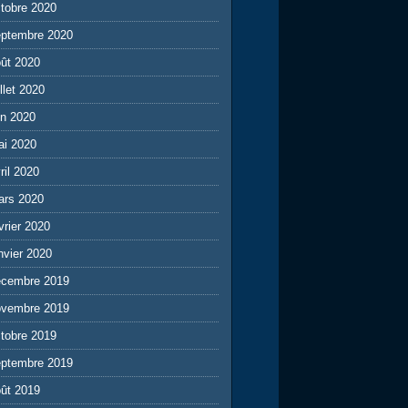
tobre 2020
eptembre 2020
ût 2020
illet 2020
in 2020
ai 2020
ril 2020
ars 2020
vrier 2020
nvier 2020
écembre 2019
ovembre 2019
tobre 2019
eptembre 2019
ût 2019