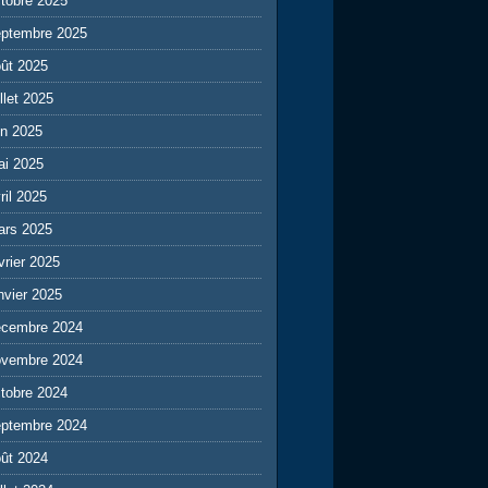
tobre 2025
eptembre 2025
ût 2025
illet 2025
in 2025
ai 2025
ril 2025
ars 2025
vrier 2025
nvier 2025
écembre 2024
ovembre 2024
tobre 2024
eptembre 2024
ût 2024