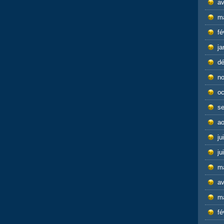
av
m
fé
ja
d
n
oc
s
ao
ju
ju
m
av
m
fé