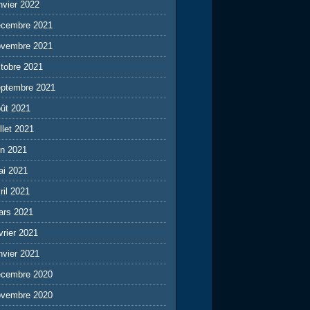
nvier 2022
écembre 2021
ovembre 2021
tobre 2021
eptembre 2021
ût 2021
illet 2021
in 2021
ai 2021
ril 2021
ars 2021
vrier 2021
nvier 2021
écembre 2020
ovembre 2020