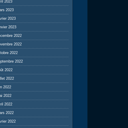
ril 2023
ars 2023
vrier 2023
nvier 2023
écembre 2022
ovembre 2022
tobre 2022
eptembre 2022
ût 2022
illet 2022
in 2022
ai 2022
ril 2022
ars 2022
vrier 2022