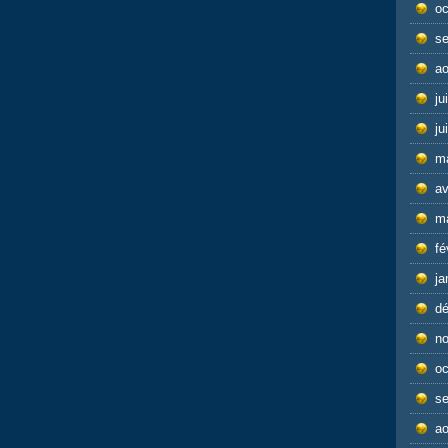
oc
s
ao
ju
ju
m
av
m
fé
ja
d
n
oc
s
ao