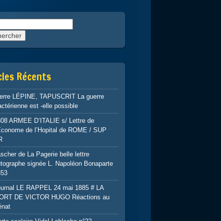
rcher :
cles Récents
ierre LÉPINE, TAPUSCRIT La guerre
ctérienne est -elle possible
808 ARMEE D’ITALIE s/ Lettre de
’Econome de l’Hopital de ROME / SUP
R
scher de La Pagerie belle lettre
tographe signée L. Napoléon Bonaparte
853
ournal LE RAPPEL 24 mai 1885 # LA
ORT DE VICTOR HUGO Réactions au
énat