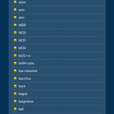
axes
axis
aziz
b609
b619
b633
b834
ba31-l-a
ba94-carte
baccalauréat
bacchus
back
bagne
baignières
bail