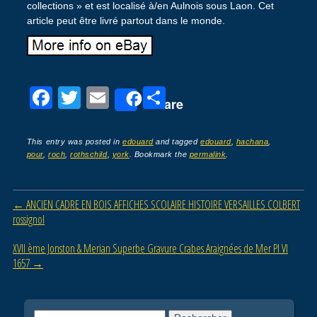
collections » et est localisé à/en Aulnois sous Laon. Cet
article peut être livré partout dans le monde.
F
T
E
P
Share
a
wi
m
ar
c
tt
ail
ta
This entry was posted in
edouard
and tagged
edouard
,
hachana
,
pour
,
roch
,
rothschild
,
york
. Bookmark the
permalink
.
e
er
g
b
er
Post navigation
←
ANCIEN CADRE EN BOIS AFFICHES SCOLAIRE HISTOIRE VERSAILLES COLBERT
o
rossignol
o
XVII ème Jonston & Merian Superbe Gravure Crabes Araignées de Mer Pl VI
k
1657
→
Rechercher :