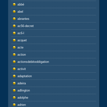
abbé
abel
abrantes
ac56-decret
ac6-l
acquet
acte
action
actionsdebitoobligation
activit
adaptation
adeira
adlington
adolphe
adrien