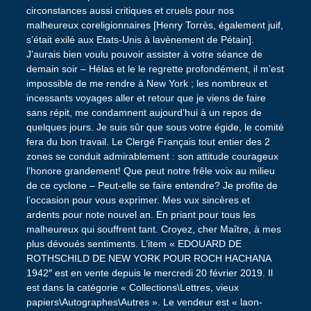
circonstances aussi critiques et cruels pour nos
malheureux coreligionnaires [Henry Torrès, également juif,
s’était exilé aux Etats-Unis à lavènement de Pétain].
J’aurais bien voulu pouvoir assister à votre séance de
demain soir – Hélas et le le regrette profondément, il m’est
impossible de me rendre à New York ; les nombreux et
incessants voyages aller et retour que je viens de faire
sans répit, me condamnent aujourd’hui à un repos de
quelques jours. Je suis sûr que sous votre égide, le comité
fera du bon travail. Le Clergé Français tout entier des 2
zones se conduit admirablement : son attitude courageux
l’honore grandement! Que peut notre frêle voix au milieu
de ce cyclone – Peut-elle se faire entendre? Je profite de
l’occasion pour vous exprimer. Mes vux sincères et
ardents pour note nouvel an. En priant pour tous les
malheureux qui souffrent tant. Croyez, cher Maître, à mes
plus dévoués sentiments. L’item « EDOUARD DE
ROTHSCHILD DE NEW YORK POUR ROCH HACHANA
1942″ est en vente depuis le mercredi 20 février 2019. Il
est dans la catégorie « Collections\Lettres, vieux
papiers\Autographes\Autres ». Le vendeur est « laon-