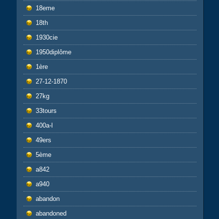
18eme
18th
1930cie
1950diplôme
1ère
27-12-1870
27kg
33tours
400a-l
49ers
5ème
a842
a940
abandon
abandoned