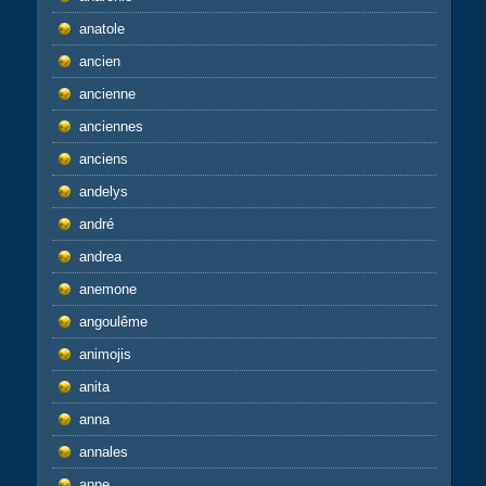
anatole
ancien
ancienne
anciennes
anciens
andelys
andré
andrea
anemone
angoulême
animojis
anita
anna
annales
anne