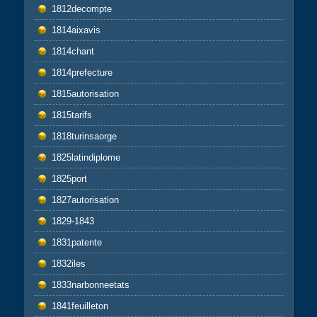
1812decompte
1814aixavis
1814chant
1814prefecture
1815autorisation
1815tarifs
1818turinsaorge
1825latindiplome
1825port
1827autorisation
1829-1843
1831patente
1832iles
1833narbonneetats
1841feuilleton