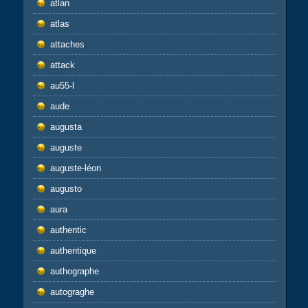
atlan
atlas
attaches
attack
au55-l
aude
augusta
auguste
auguste-léon
augusto
aura
authentic
authentique
authographe
autograghe