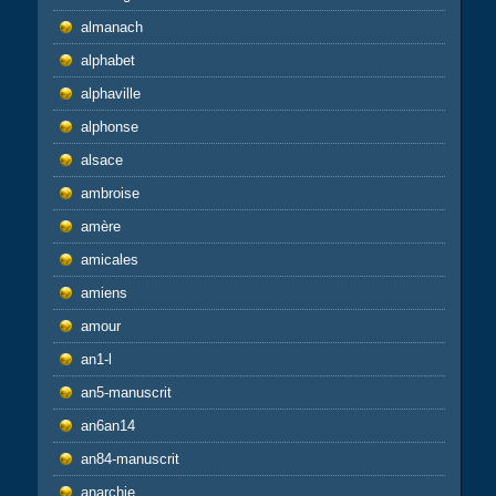
almanach
alphabet
alphaville
alphonse
alsace
ambroise
amère
amicales
amiens
amour
an1-l
an5-manuscrit
an6an14
an84-manuscrit
anarchie