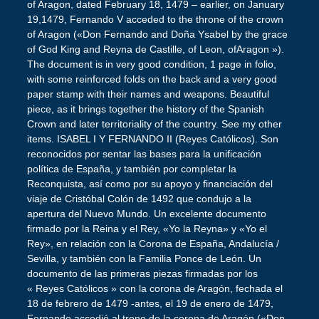
of Aragon, dated February 18, 1479 – earlier, on January
19,1479, Fernando V acceded to the throne of the crown
of Aragon («Don Fernando and Doña Ysabel by the grace
of God King and Reyna de Castille, of Leon, ofAragon »).
The document is in very good condition, 1 page in folio,
with some reinforced folds on the back and a very good
paper stamp with their names and weapons. Beautiful
piece, as it brings together the history of the Spanish
Crown and later territoriality of the country. See my other
items. ISABEL I Y FERNANDO II (Reyes Católicos). Son
reconocidos por sentar las bases para la unificación
política de España, y también por completar la
Reconquista, así como por su apoyo y financiación del
viaje de Cristóbal Colón de 1492 que condujo a la
apertura del Nuevo Mundo. Un excelente documento
firmado por la Reina y el Rey, «Yo la Reyna» y «Yo el
Rey», en relación con la Corona de España, Andalucía /
Sevilla, y también con la Familia Ponce de León. Un
documento de las primeras piezas firmadas por los
« Reyes Católicos » con la corona de Aragón, fechada el
18 de febrero de 1479 -antes, el 19 de enero de 1479,
Fernando accedió al trono de la corona de Aragón («Don