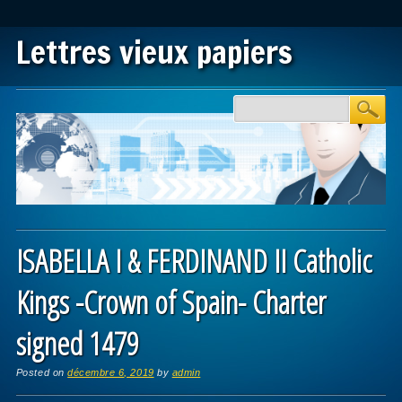
Lettres vieux papiers
Main menu
Skip to content
ISABELLA I & FERDINAND II Catholic
Kings -Crown of Spain- Charter
signed 1479
Posted on
décembre 6, 2019
by
admin