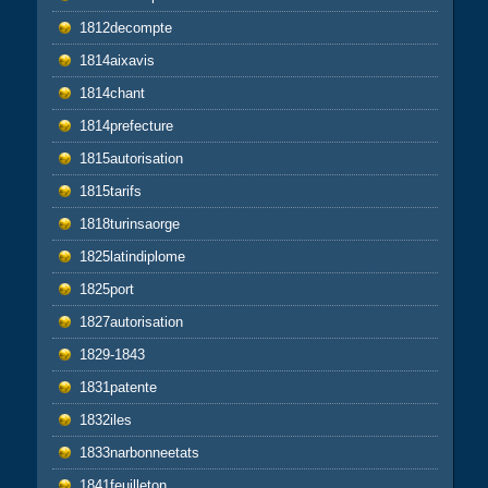
1812decompte
1814aixavis
1814chant
1814prefecture
1815autorisation
1815tarifs
1818turinsaorge
1825latindiplome
1825port
1827autorisation
1829-1843
1831patente
1832iles
1833narbonneetats
1841feuilleton