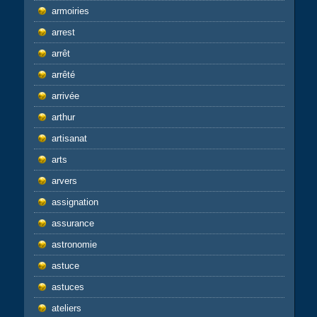
armoiries
arrest
arrêt
arrêté
arrivée
arthur
artisanat
arts
arvers
assignation
assurance
astronomie
astuce
astuces
ateliers