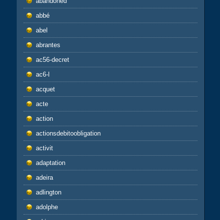
abandoned
abbé
abel
abrantes
ac56-decret
ac6-l
acquet
acte
action
actionsdebitoobligation
activit
adaptation
adeira
adlington
adolphe