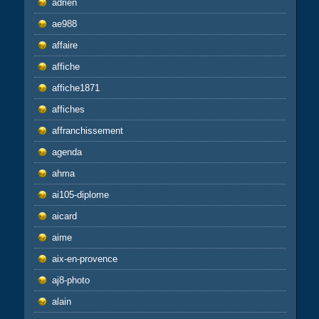
adrien
ae988
affaire
affiche
affiche1871
affiches
affranchissement
agenda
ahma
ai105-diplome
aicard
aime
aix-en-provence
aj8-photo
alain