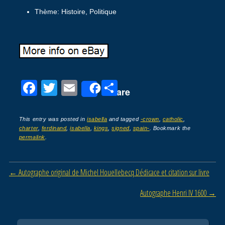
Thème: Histoire, Politique
F
T
E
P
Share
a
wi
m
ar
c
tt
ail
ta
This entry was posted in
isabella
and tagged
-crown
,
catholic
,
charter
,
ferdinand
,
isabella
,
kings
,
signed
,
spain-
. Bookmark the
e
er
g
permalink
.
b
er
o
Post navigation
←
Autographe original de Michel Houellebecq Dédicace et citation sur livre
o
Autographe Henri IV 1600
→
k