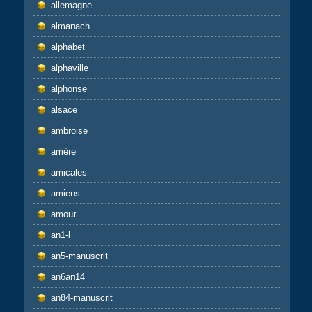
allemagne
almanach
alphabet
alphaville
alphonse
alsace
ambroise
amère
amicales
amiens
amour
an1-l
an5-manuscrit
an6an14
an84-manuscrit