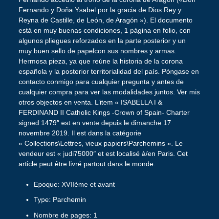
Fernando y Doña Ysabel por la gracia de Dios Rey y
Reyna de Castille, de León, de Aragón »). El documento
está en muy buenas condiciones, 1 página en folio, con
algunos pliegues reforzados en la parte posterior y un
muy buen sello de papelcon sus nombres y armas.
Hermosa pieza, ya que reúne la historia de la corona
española y la posterior territorialidad del país. Póngase en
contacto conmigo para cualquier pregunta y antes de
cualquier compra para ver las modalidades juntos. Ver mis
otros objectos en venta. L’item « ISABELLA I &
FERDINAND II Catholic Kings -Crown of Spain- Charter
signed 1479″ est en vente depuis le dimanche 17
novembre 2019. Il est dans la catégorie
« Collections\Lettres, vieux papiers\Parchemins ». Le
vendeur est « judi75000″ et est localisé à/en Paris. Cet
article peut être livré partout dans le monde.
Epoque: XVIIème et avant
Type: Parchemin
Nombre de pages: 1