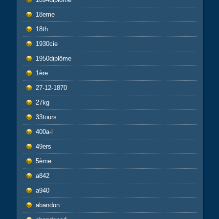
18eme
18th
1930cie
1950diplôme
1ère
27-12-1870
27kg
33tours
400a-l
49ers
5ème
a842
a940
abandon