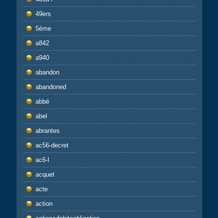
49ers
5ème
a842
a940
abandon
abandoned
abbé
abel
abrantes
ac56-decret
ac6-l
acquet
acte
action