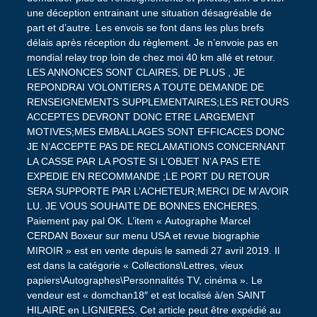
une déception entrainant une situation désagréable de
part et d’autre. Les envois se font dans les plus brefs
délais après réception du règlement. Je n’envoie pas en
mondial relay trop loin de chez moi 40 km allé et retour.
LES ANNONCES SONT CLAIRES, DE PLUS , JE
REPONDRAI VOLONTIERS A TOUTE DEMANDE DE
RENSEIGNEMENTS SUPPLEMENTAIRES;LES RETOURS
ACCEPTES DEVRONT DONC ETRE LARGEMENT
MOTIVES;MES EMBALLAGES SONT EFFICACES DONC
JE N’ACCEPTE PAS DE RECLAMATIONS CONCERNANT
LA CASSE PAR LA POSTE SI L’OBJET N’A PAS ETE
EXPEDIE EN RECOMMANDE ;LE PORT DU RETOUR
SERA SUPPORTE PAR L’ACHETEUR;MERCI DE M’AVOIR
LU. JE VOUS SOUHAITE DE BONNES ENCHERES.
Paiement pay pal OK. L’item « Autographe Marcel
CERDAN Boxeur sur menu USA et revue biographie
MIROIR » est en vente depuis le samedi 27 avril 2019. Il
est dans la catégorie « Collections\Lettres, vieux
papiers\Autographes\Personnalités TV, cinéma ». Le
vendeur est « domchan18″ et est localisé à/en SAINT
HILAIRE en LIGNIERES. Cet article peut être expédié au