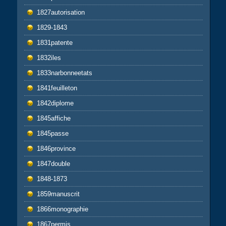
1827autorisation
1829-1843
1831patente
1832iles
1833narbonneetats
1841feuilleton
1842diplome
1845affiche
1845passe
1846province
1847double
1848-1873
1859manuscrit
1866monographie
1867permis