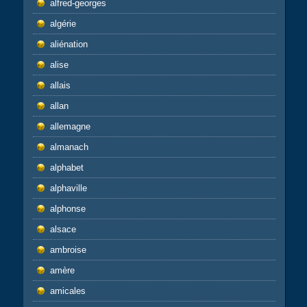
alfred-georges
algérie
aliénation
alise
allais
allan
allemagne
almanach
alphabet
alphaville
alphonse
alsace
ambroise
amère
amicales