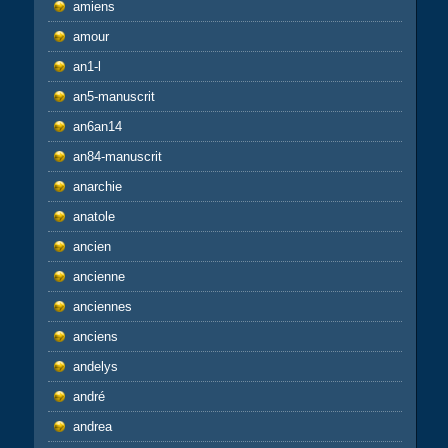
amiens
amour
an1-l
an5-manuscrit
an6an14
an84-manuscrit
anarchie
anatole
ancien
ancienne
anciennes
anciens
andelys
andré
andrea