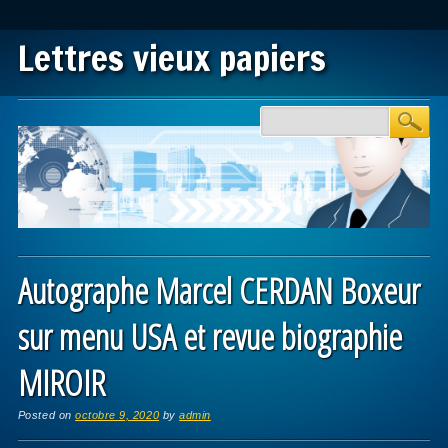
Lettres vieux papiers
Main menu
Skip to content
Autographe Marcel CERDAN Boxeur
sur menu USA et revue biographie
MIROIR
Posted on
octobre 9, 2020
by
admin