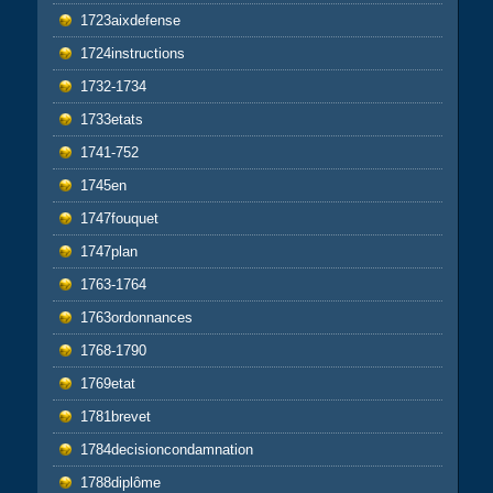
1723aixdefense
1724instructions
1732-1734
1733etats
1741-752
1745en
1747fouquet
1747plan
1763-1764
1763ordonnances
1768-1790
1769etat
1781brevet
1784decisioncondamnation
1788diplôme