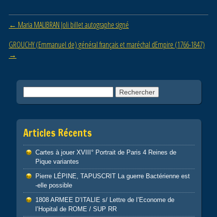
b
er
o
Post navigation
←
Maria MALIBRAN Joli billet autographe signé
o
GROUCHY (Emmanuel de) général français et maréchal dEmpire (1766-1847)
k
→
Rechercher :
Articles Récents
Cartes à jouer XVIII° Portrait de Paris 4 Reines de
Pique variantes
Pierre LÉPINE, TAPUSCRIT La guerre Bactérienne est
-elle possible
1808 ARMEE D’ITALIE s/ Lettre de l’Econome de
l’Hopital de ROME / SUP RR