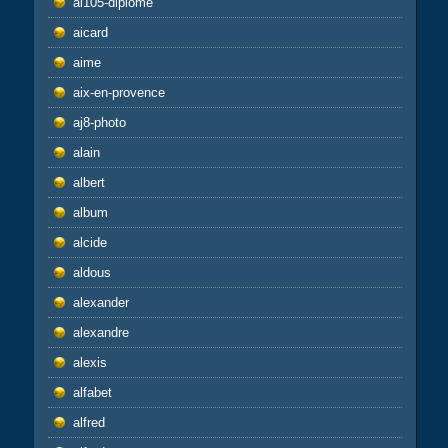
ai105-diplome
aicard
aime
aix-en-provence
aj8-photo
alain
albert
album
alcide
aldous
alexander
alexandre
alexis
alfabet
alfred