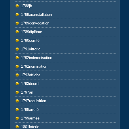
1788jb
1789aixinstallation
1789convocation
1789diplôme
1790comté
1791vittorio
1792indemnisation
1792nomination
1793affiche
1793decret
1797an
1797requisition
1798arrêté
1799armee
1801loterie