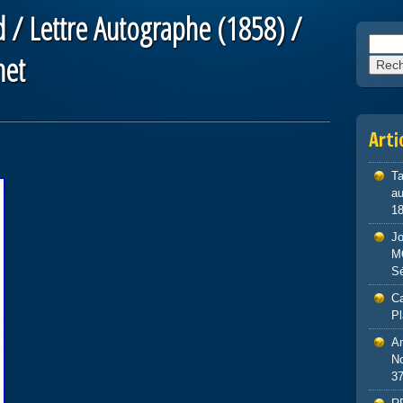
d / Lettre Autographe (1858) /
Reche
net
Arti
Ta
au
1
J
M
S
Ca
P
An
No
3