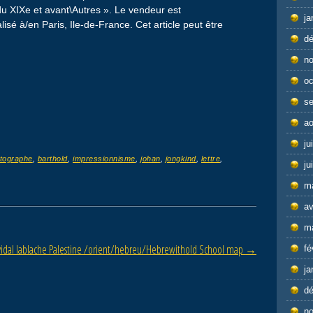
 du XIXe et avant\Autres ». Le vendeur est
ja
lisé à/en Paris, Ile-de-France. Cet article peut être
d
n
oc
s
ao
ju
tographe
,
barthold
,
impressionnisme
,
johan
,
jongkind
,
lettre
,
ju
m
av
m
 vidal lablache Palestine /orient/hebreu/Hebrewithold School map
→
fé
ja
d
n