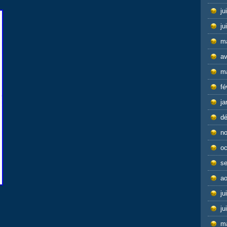
ju
ju
m
av
m
fé
ja
d
n
oc
s
ao
ju
ju
m