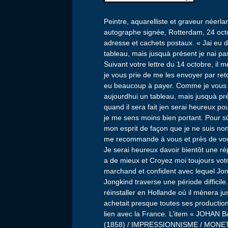
Peintre, aquarelliste et graveur néerl
autographe signée, Rotterdam, 24 oct
adresse et cachets postaux. « Jai eu 
tableau, mais jusquà présent je nai p
Suivant votre lettre du 14 octobre, il 
je vous prie de me les envoyer par re
eu beaucoup à payer. Comme je vous ai
aujourdhui un tableau, mais jusquà pr
quand il sera fait jen serai heureux p
je me sens moins bien portant. Pour sû
mon esprit de façon que je ne suis non
me recommande à vous et près de vou
Je serai heureux davoir bientôt une ré
a de mieux et Croyez moi toujours vot
marchand et confident avec lequel Jo
Jongkind traverse une période difficile.
réinstaller en Hollande où il mènera ju
achetait presque toutes ses productions
lien avec la France. L’item « JO
(1858) / IMPRESSIONNISME / MONET » 