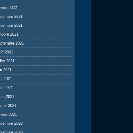
nvier 2022
écembre 2021
ovembre 2021
tobre 2021
eptembre 2021
ût 2021
illet 2021
in 2021
ai 2021
ril 2021
ars 2021
vrier 2021
nvier 2021
écembre 2020
ovembre 2020