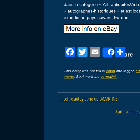
dans la catégorie « Art, antiquités\Art
« autographes-historiques » et est loca
expédié au pays suivant: Europe.
F
T
E
P
Share
a
wi
m
ar
c
tt
ail
ta
This entry was posted in
johan
and tagged
au
monet
. Bookmark the
permalink
.
e
er
g
b
er
Post navigation
←
Lettre autographe de LAMARTINE
o
o
Carte scolaire
k