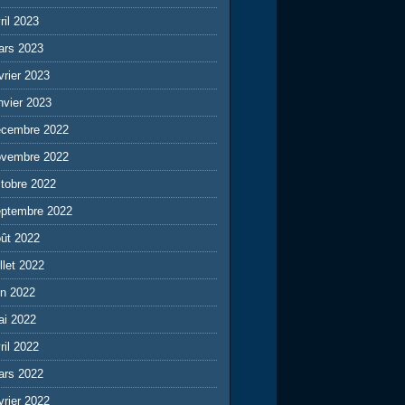
ril 2023
ars 2023
vrier 2023
nvier 2023
écembre 2022
ovembre 2022
tobre 2022
eptembre 2022
ût 2022
illet 2022
in 2022
ai 2022
ril 2022
ars 2022
vrier 2022