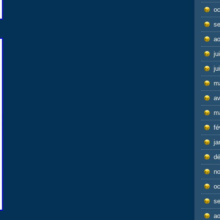
oc
s
ao
ju
ju
m
av
m
fé
ja
d
n
oc
s
ao