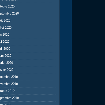
tobre 2020
eptembre 2020
ût 2020
illet 2020
in 2020
ai 2020
ril 2020
ars 2020
vrier 2020
nvier 2020
écembre 2019
ovembre 2019
tobre 2019
eptembre 2019
ût 2019