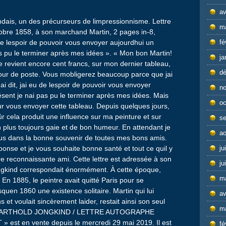
av
andais, un des précurseurs de limpressionnisme. Lettre
m
obre 1858, à son marchand Martin, 2 pages in-8,
de lespoir de pouvoir vous envoyer aujourdhui un
fé
as pu le terminer après mes idées ». « Mon bon Martin!
ja
me revient encore cent francs, sur mon dernier tableau,
d
tour de poste. Vous mobligerez beaucoup parce que jai
 dit, jai eu de lespoir de pouvoir vous envoyer
n
ésent je nai pas pu le terminer après mes idées. Mais
oc
our vous envoyer cette tableau. Depuis quelques jours,
r cela produit une influence sur ma peinture et sur
s
 plus toujours gaie et de bon humeur. En attendant je
ao
s dans la bonne souvenir de toutes mes bons amis.
ponse et je vous souhaite bonne santé et tout ce quil y
ju
re reconnaissante ami. Cette lettre est adressée à son
ju
ngkind correspondait énormément. À cette époque,
m
 En 1885, le peintre avait quitté Paris pour se
squen 1860 une existence solitaire. Martin qui lui
av
 et voulait sincèrement laider, restait ainsi son seul
m
HAN BARTHOLD JONGKIND / LETTRE AUTOGRAPHE
est en vente depuis le mercredi 29 mai 2019. Il est
fé