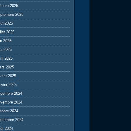
tobre 2025
eptembre 2025
ût 2025
illet 2025
in 2025
ai 2025
ril 2025
ars 2025
vrier 2025
nvier 2025
écembre 2024
ovembre 2024
tobre 2024
eptembre 2024
ût 2024