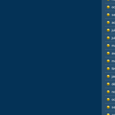
oc
s
ao
ju
ju
m
av
m
fé
ja
d
n
oc
s
ao