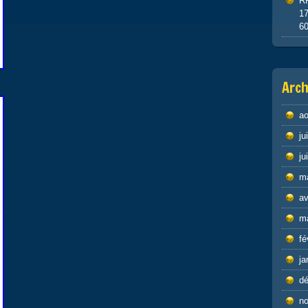
R
1
6
Arch
ao
ju
ju
m
av
m
fé
ja
d
n