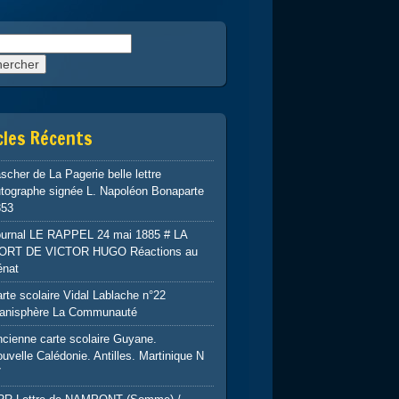
rcher :
cles Récents
scher de La Pagerie belle lettre
tographe signée L. Napoléon Bonaparte
853
ournal LE RAPPEL 24 mai 1885 # LA
ORT DE VICTOR HUGO Réactions au
énat
rte scolaire Vidal Lablache n°22
lanisphère La Communauté
cienne carte scolaire Guyane.
uvelle Calédonie. Antilles. Martinique N
7