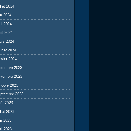
illet 2024
in 2024
ai 2024
ril 2024
ars 2024
vrier 2024
nvier 2024
écembre 2023
ovembre 2023
tobre 2023
eptembre 2023
ût 2023
illet 2023
in 2023
ai 2023