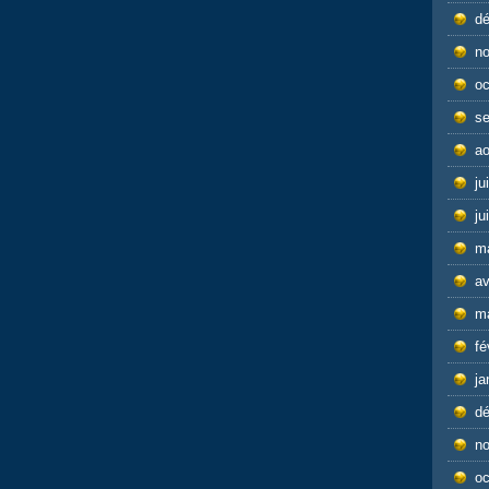
d
n
oc
s
ao
ju
ju
m
av
m
fé
ja
d
n
oc