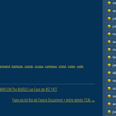
s
ao
ju
ju
m
av
m
fé
ja
armand
,
bethune
,
comte
,
sceau
,
seigneur
,
signé
,
velay
,
velin
.
d
n
RISON The BEATLES sur Face de 45T 1977
oc
s
François Ier Roi de France Document + lettre signée 1536
→
ao
ju