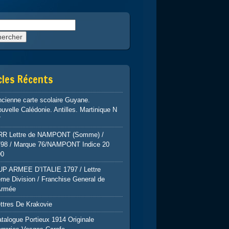
rcher :
cles Récents
cienne carte scolaire Guyane.
uvelle Calédonie. Antilles. Martinique N
7
RR Lettre de NAMPONT (Somme) /
798 / Marque 76/NAMPONT Indice 20
00
UP ARMEE D’ITALIE 1797 / Lettre
me Division / Franchise General de
Armée
ttres De Krakovie
talogue Portieux 1914 Originale