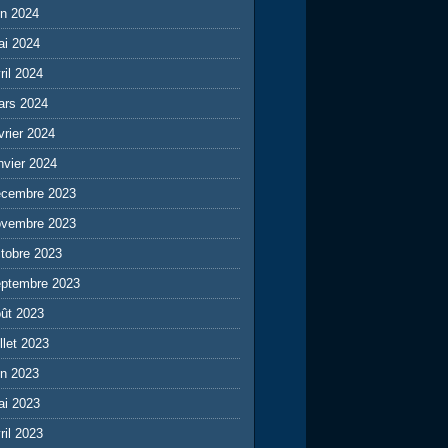
in 2024
ai 2024
ril 2024
ars 2024
vrier 2024
nvier 2024
écembre 2023
ovembre 2023
tobre 2023
eptembre 2023
ût 2023
illet 2023
in 2023
ai 2023
ril 2023