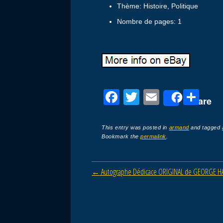
Thème: Histoire, Politique
Nombre de pages: 1
F
T
E
P
Share
a
wi
m
ar
c
tt
ail
ta
This entry was posted in
armand
and tagged
Bookmark the
permalink
.
e
er
g
b
er
Post navigation
←
Autographe Dédicace ORIGINAL de GEORGE HAR
o
o
k