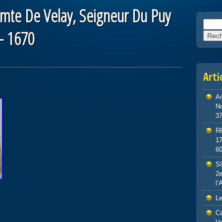
te De Velay, Seigneur Du Puy
Reche
)- 1670
Arti
An
No
3
R
1
6
S
2e
l’
Le
Ca