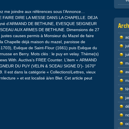
Ve
ez me joindre aux références sous l’Annonce…
 DE FAIRE DIRE LA MESSE DANS LA CHAPELLE. DEJA
signé d’ARMAND DE BETHUNE, EVESQUE SEIGNEUR
Arch
 SCEAU AUX ARMES DE BETHUNE. Dimensions de 27
justes causes permis à Monsieur du Mazel de faire
ao
 la Chapelle déjà maison du mazel, paroisse de
ju
1703), Evêque de Saint-Flour (1661) puis Evêque du
rnusse en Berry. Mots clés : le puy en velay. Thème(s)
ju
 Views With. Auctiva’s FREE Counter. L’item « ARMAND
m
NEUR DU PUY (VELIN & SCEAU SIGNE D’)- 1670″
9. Il est dans la catégorie « Collections\Lettres, vieux
av
lecture » et est localisé à/en Blet. Cet article peut
m
fé
ja
d
n
oc