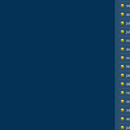
s
ao
ju
ju
m
av
m
fé
ja
d
n
oc
s
ao
ju