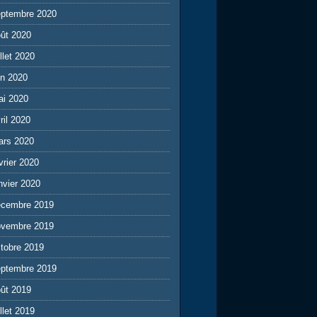
eptembre 2020
ût 2020
illet 2020
in 2020
ai 2020
ril 2020
ars 2020
vrier 2020
nvier 2020
écembre 2019
ovembre 2019
tobre 2019
eptembre 2019
ût 2019
illet 2019