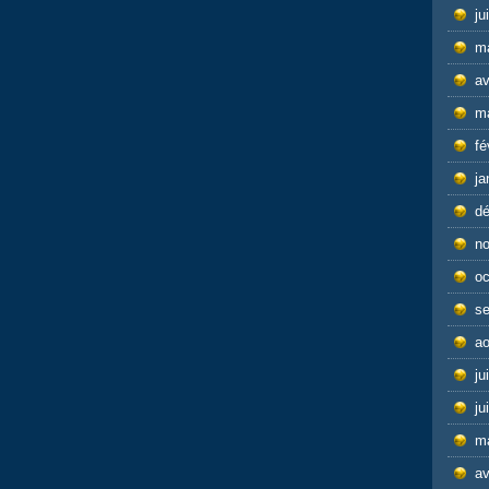
ju
m
av
m
fé
ja
d
n
oc
s
ao
ju
ju
m
av