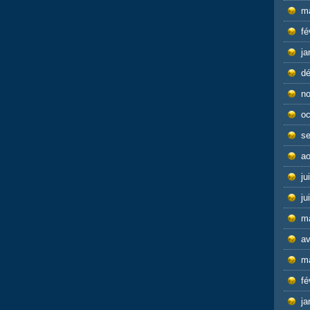
m
fé
ja
d
n
oc
s
ao
ju
ju
m
av
m
fé
ja