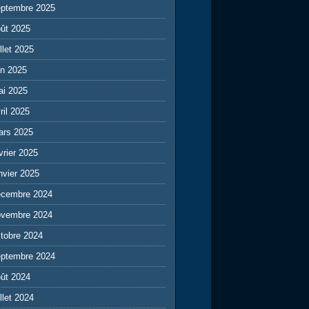
eptembre 2025
ût 2025
illet 2025
in 2025
ai 2025
ril 2025
ars 2025
vrier 2025
nvier 2025
écembre 2024
ovembre 2024
tobre 2024
eptembre 2024
ût 2024
illet 2024