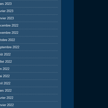
ars 2023
vrier 2023
nvier 2023
écembre 2022
ovembre 2022
tobre 2022
eptembre 2022
ût 2022
illet 2022
in 2022
ai 2022
ril 2022
ars 2022
vrier 2022
nvier 2022