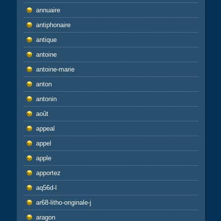
annuaire
antiphonaire
antique
antoine
antoine-marie
anton
antonin
août
appeal
appel
apple
apportez
aq56d-l
ar68-litho-originale-j
aragon