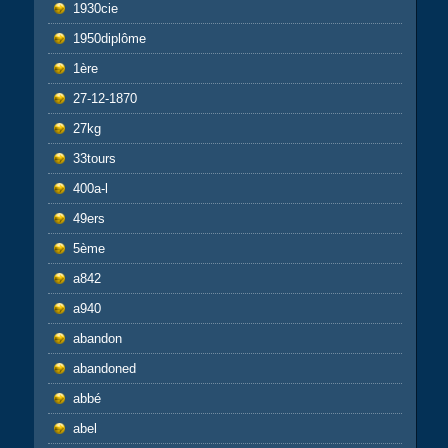
1930cie
1950diplôme
1ère
27-12-1870
27kg
33tours
400a-l
49ers
5ème
a842
a940
abandon
abandoned
abbé
abel