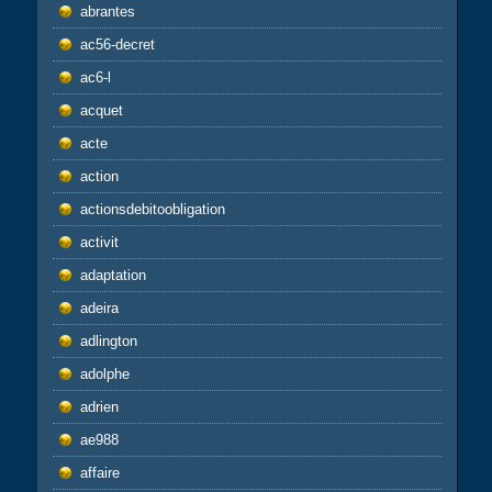
abrantes
ac56-decret
ac6-l
acquet
acte
action
actionsdebitoobligation
activit
adaptation
adeira
adlington
adolphe
adrien
ae988
affaire