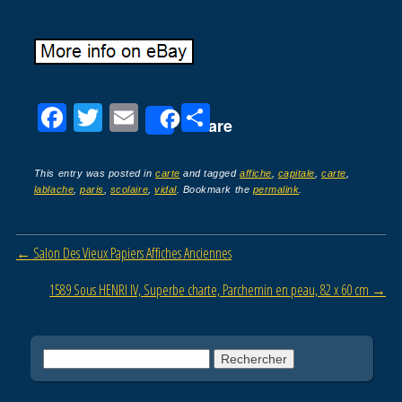
F
T
E
P
Share
a
wi
m
ar
c
tt
ail
ta
This entry was posted in
carte
and tagged
affiche
,
capitale
,
carte
,
lablache
,
paris
,
scolaire
,
vidal
. Bookmark the
permalink
.
e
er
g
b
er
Post navigation
←
Salon Des Vieux Papiers Affiches Anciennes
o
o
1589 Sous HENRI IV, Superbe charte, Parchemin en peau, 82 x 60 cm
→
k
Rechercher :