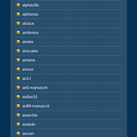
alphaville
alphonse
alsace
ambroise
amère
amicales
amiens
amour
an1-l
an5-manuscrit
an6an14
an84-manuscrit
anarchie
anatole
ancien