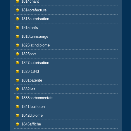
1814chant
1814prefecture
1815autorisation
1815tarifs
1818turinsaorge
1825latindiplome
1825port
1827autorisation
1829-1843
1831patente
1832iles
1833narbonneetats
1841feuilleton
1842diplome
1845affiche