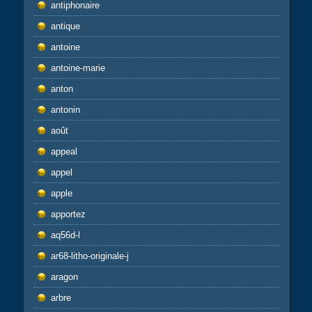
antiphonaire
antique
antoine
antoine-marie
anton
antonin
août
appeal
appel
apple
apportez
aq56d-l
ar68-litho-originale-j
aragon
arbre