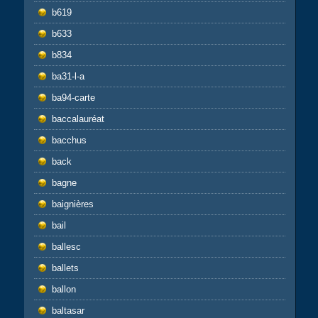
b619
b633
b834
ba31-l-a
ba94-carte
baccalauréat
bacchus
back
bagne
baignières
bail
ballesc
ballets
ballon
baltasar