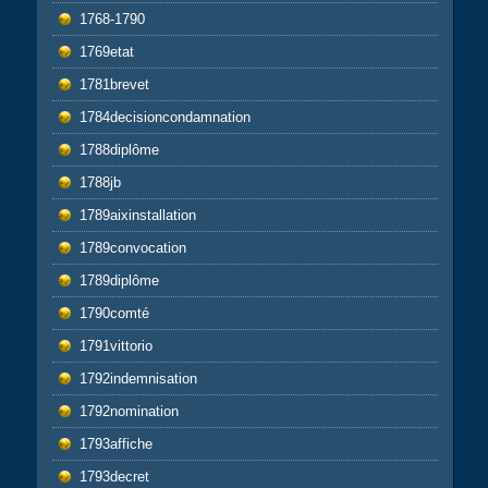
1768-1790
1769etat
1781brevet
1784decisioncondamnation
1788diplôme
1788jb
1789aixinstallation
1789convocation
1789diplôme
1790comté
1791vittorio
1792indemnisation
1792nomination
1793affiche
1793decret