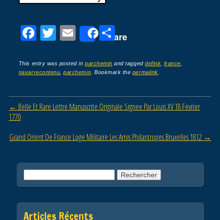
F
T
E
P
Share
a
wi
m
ar
c
tt
ail
ta
This entry was posted in
parchemin
and tagged
definir
,
france
,
navarrecontenu
,
parchemin
. Bookmark the
permalink
.
e
er
g
b
er
Post navigation
←
Belle Et Rare Lettre Manuscrite Originale Signee Par Louis XV 18 Fevrier
o
1770
o
Grand Orient De France Loge Militaire Les Amis Philantropes Bruxelles 1812
→
k
Rechercher :
Articles Récents