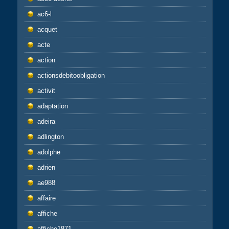
ac6-l
acquet
acte
action
actionsdebitoobligation
activit
adaptation
adeira
adlington
adolphe
adrien
ae988
affaire
affiche
affiche1871