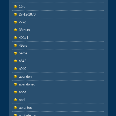
1ère
27-12-1870
27kg
33tours
400a-l
49ers
5ème
a842
a940
abandon
abandoned
abbé
abel
abrantes
ac56-decret