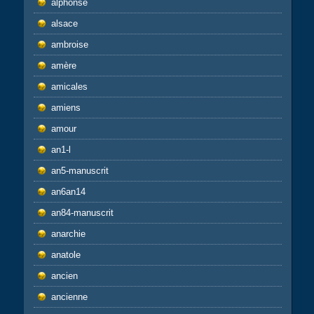
alphonse
alsace
ambroise
amère
amicales
amiens
amour
an1-l
an5-manuscrit
an6an14
an84-manuscrit
anarchie
anatole
ancien
ancienne