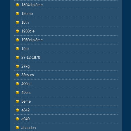
1894diplôme
18eme
18th
1930cie
1950diplôme
1ère
27-12-1870
27kg
33tours
400a-l
49ers
5ème
a842
a940
abandon