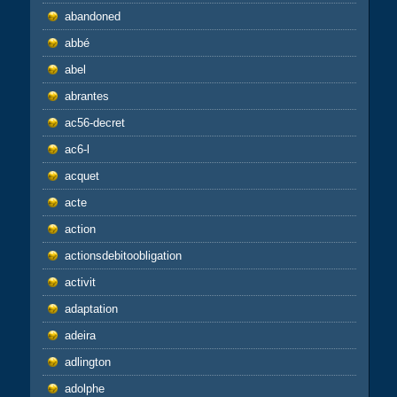
abandoned
abbé
abel
abrantes
ac56-decret
ac6-l
acquet
acte
action
actionsdebitoobligation
activit
adaptation
adeira
adlington
adolphe