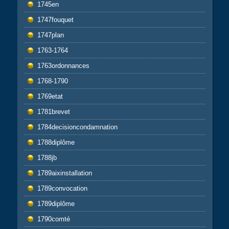
1745en
1747fouquet
1747plan
1763-1764
1763ordonnances
1768-1790
1769etat
1781brevet
1784decisioncondamnation
1788diplôme
1788jb
1789aixinstallation
1789convocation
1789diplôme
1790comté