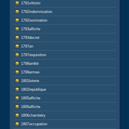
1791vittorio
1792indemnisation
1792nomination
1793affiche
1793decret
1797an
1797requisition
1798arrêté
1799armee
1801loterie
1802republique
1805affiche
1806affiche
1806chambéry
1807occupation