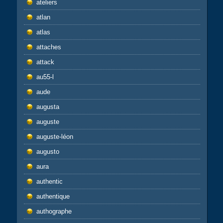
ateliers
atlan
atlas
attaches
attack
au55-l
aude
augusta
auguste
auguste-léon
augusto
aura
authentic
authentique
authographe