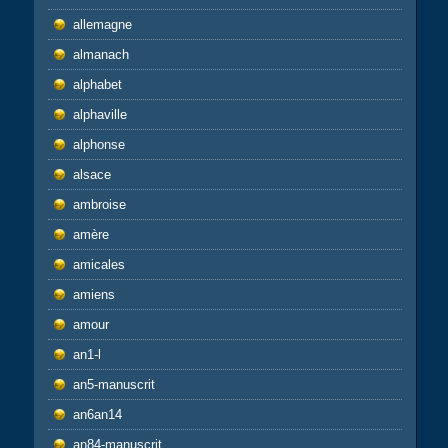
allemagne
almanach
alphabet
alphaville
alphonse
alsace
ambroise
amère
amicales
amiens
amour
an1-l
an5-manuscrit
an6an14
an84-manuscrit