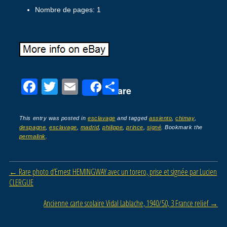
Nombre de pages: 1
F
T
E
P
Share
a
wi
m
ar
c
tt
ail
ta
This entry was posted in
esclavage
and tagged
assiento
,
chimay
,
despagne
,
esclavage
,
madrid
,
philippe
,
prince
,
signé
. Bookmark the
e
er
g
permalink
.
b
er
o
Post navigation
←
Rare photo d’Ernest HEMINGWAY avec un torero, prise et signée par Lucien
o
CLERGUE
k
Ancienne carte scolaire Vidal Lablache, 1940/50, 3 France relief
→