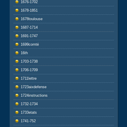
1676-1702
1678-1851
1678toulouse
1687-1714
1691-1747
1699comté
16th
1703-1738
1706-1709
1711lettre
1723aixdefense
1724instructions
1732-1734
1733etats
1741-752