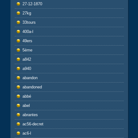
27-12-1870
27kg
33tours
400a-l
49ers
5ème
a842
a940
abandon
abandoned
abbé
abel
abrantes
ac56-decret
ac6-l