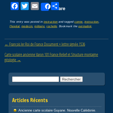
F
T
E
P
Share
a
wi
m
ar
c
tt
ail
ta
This entry was posted in
instruction
and tagged
comte
,
instruction
,
l'hopital
,
medecin
,
militaire
,
rochelle
. Bookmark the
permalink
.
e
er
g
b
er
Post navigation
←
François Ier Roi de France Document + lettre signée 1536
o
o
Carte scolaire ancienne Varon 101 France Relief et Structure montagne
géologie
→
k
Rechercher :
Articles Récents
Ancienne carte scolaire Guyane. Nouvelle Calédonie.