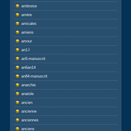
ambroise
amère
amicales
amiens
amour
an1-l
an5-manuscrit
an6an14
an84-manuscrit
anarchie
anatole
ancien
ancienne
anciennes
anciens