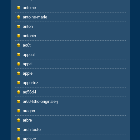
antoine
antoine-marie
anton
antonin
août
appeal
appel
apple
apportez
aq56d-l
ar68-litho-originale-j
aragon
arbre
architecte
archive