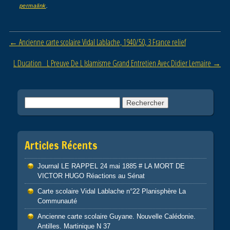
e
er
g
permalink
.
b
er
o
Post navigation
←
Ancienne carte scolaire Vidal Lablache, 1940/50, 3 France relief
o
L Ducation L Preuve De L Islamisme Grand Entretien Avec Didier Lemaire
→
k
Rechercher :
Articles Récents
Journal LE RAPPEL 24 mai 1885 # LA MORT DE
VICTOR HUGO Réactions au Sénat
Carte scolaire Vidal Lablache n°22 Planisphère La
Communauté
Ancienne carte scolaire Guyane. Nouvelle Calédonie.
Antilles. Martinique N 37