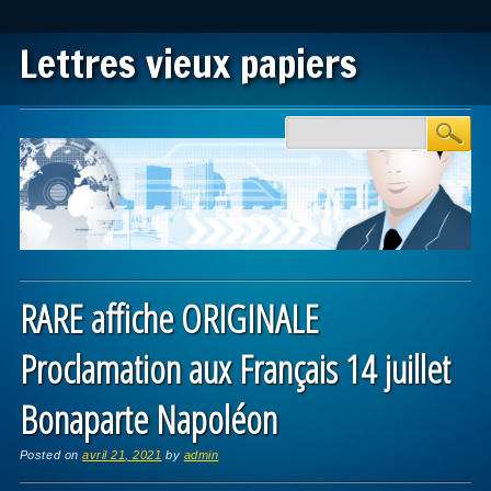
Lettres vieux papiers
Main menu
Skip to content
RARE affiche ORIGINALE
Proclamation aux Français 14 juillet
Bonaparte Napoléon
Posted on
avril 21, 2021
by
admin