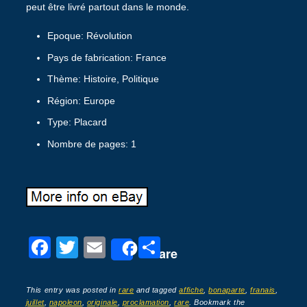
peut être livré partout dans le monde.
Epoque: Révolution
Pays de fabrication: France
Thème: Histoire, Politique
Région: Europe
Type: Placard
Nombre de pages: 1
F
T
E
P
Share
a
wi
m
ar
c
tt
ail
ta
This entry was posted in
rare
and tagged
affiche
,
bonaparte
,
franais
,
juillet
,
napoleon
,
originale
,
proclamation
,
rare
. Bookmark the