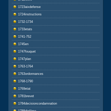
1723aixdefense
1724instructions
1732-1734
1733etats
1741-752
1745en
1747fouquet
1747plan
1763-1764
1763ordonnances
1768-1790
1769etat
1781brevet
1784decisioncondamnation
1788diplôme