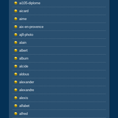
ai105-diplome
aicard
aime
aix-en-provence
aj8-photo
alain
albert
album
alcide
aldous
alexander
alexandre
alexis
alfabet
alfred