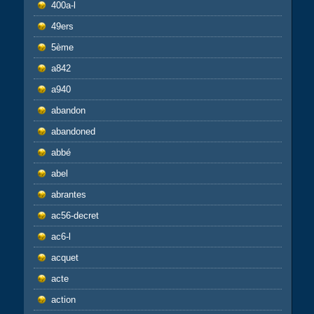
400a-l
49ers
5ème
a842
a940
abandon
abandoned
abbé
abel
abrantes
ac56-decret
ac6-l
acquet
acte
action