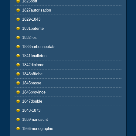
1825port
1827autorisation
1829-1843
1831patente
1832iles
1833narbonneetats
1841feuilleton
1842diplome
1845affiche
1845passe
1846province
1847double
1848-1873
1859manuscrit
1866monographie