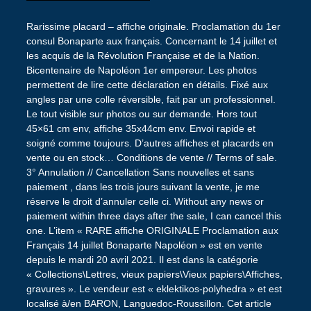
Rarissime placard – affiche originale. Proclamation du 1er
consul Bonaparte aux français. Concernant le 14 juillet et
les acquis de la Révolution Française et de la Nation.
Bicentenaire de Napoléon 1er empereur. Les photos
permettent de lire cette déclaration en détails. Fixé aux
angles par une colle réversible, fait par un professionnel.
Le tout visible sur photos ou sur demande. Hors tout
45×61 cm env, affiche 35x44cm env. Envoi rapide et
soigné comme toujours. D’autres affiches et placards en
vente ou en stock… Conditions de vente // Terms of sale.
3° Annulation // Cancellation Sans nouvelles et sans
paiement , dans les trois jours suivant la vente, je me
réserve le droit d’annuler celle ci. Without any news or
paiement within three days after the sale, I can cancel this
one. L’item « RARE affiche ORIGINALE Proclamation aux
Français 14 juillet Bonaparte Napoléon » est en vente
depuis le mardi 20 avril 2021. Il est dans la catégorie
« Collections\Lettres, vieux papiers\Vieux papiers\Affiches,
gravures ». Le vendeur est « eklektikos-polyhedra » et est
localisé à/en BARON, Languedoc-Roussillon. Cet article