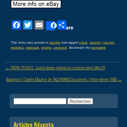
F
T
E
P
Share
a
wi
m
ar
c
tt
ail
ta
This entry was posted in
gazette
and tagged
chute
,
gazette
,
l'ancien
,
moniteur
,
nationale
,
régime
,
universel
. Bookmark the
permalink
.
e
er
g
b
er
Post navigation
←
TINTIN STUDIOS. Grand dessin original en couleurs signé Mini 03
o
o
Napoleon I Charles Maurice de TALLEYRAND Document / lettre signée 1808
→
k
Rechercher :
Articles Récents