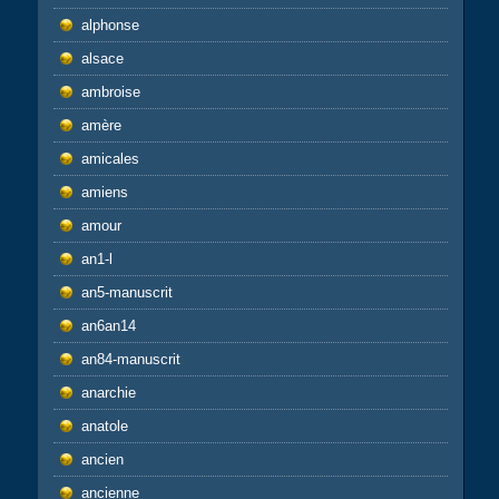
alphonse
alsace
ambroise
amère
amicales
amiens
amour
an1-l
an5-manuscrit
an6an14
an84-manuscrit
anarchie
anatole
ancien
ancienne