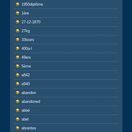
1950diplôme
1ère
27-12-1870
27kg
33tours
400a-l
49ers
5ème
a842
a940
abandon
abandoned
abbé
abel
abrantes