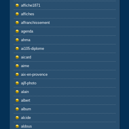
affiche1871
affiches
affranchissement
agenda
ahma
ai105-diplome
aicard
aime
aix-en-provence
aj8-photo
alain
albert
album
alcide
aldous