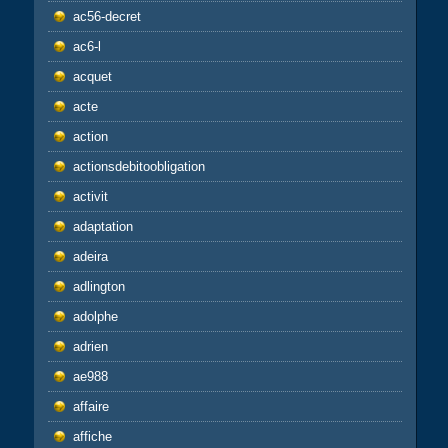
ac56-decret
ac6-l
acquet
acte
action
actionsdebitoobligation
activit
adaptation
adeira
adlington
adolphe
adrien
ae988
affaire
affiche