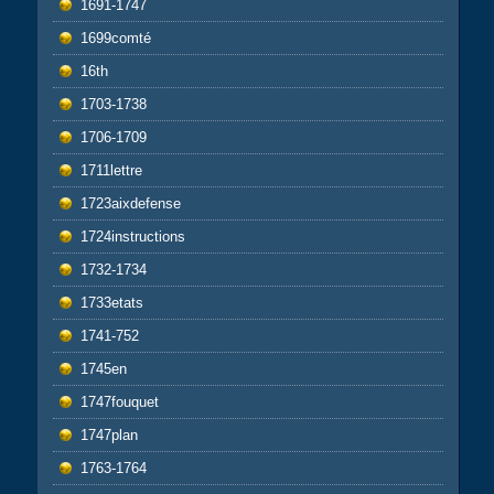
1691-1747
1699comté
16th
1703-1738
1706-1709
1711lettre
1723aixdefense
1724instructions
1732-1734
1733etats
1741-752
1745en
1747fouquet
1747plan
1763-1764