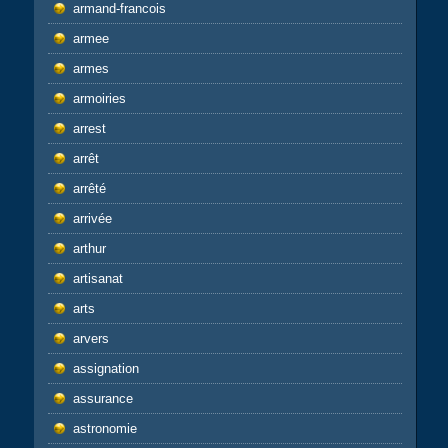
armand-francois
armee
armes
armoiries
arrest
arrêt
arrêté
arrivée
arthur
artisanat
arts
arvers
assignation
assurance
astronomie