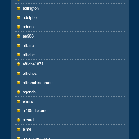
adlington
adolphe
adrien
ae988
affaire
affiche
affiche1871
affiches
affranchissement
agenda
ahma
ai105-diplome
aicard
aime
aix-en-provence