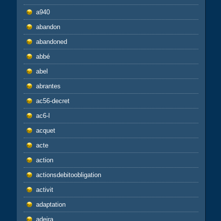
a940
abandon
abandoned
abbé
abel
abrantes
ac56-decret
ac6-l
acquet
acte
action
actionsdebitoobligation
activit
adaptation
adeira