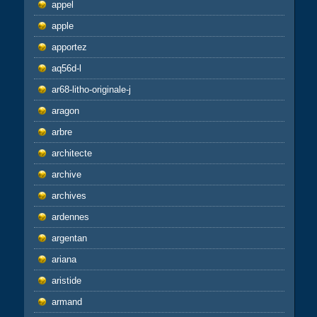
appel
apple
apportez
aq56d-l
ar68-litho-originale-j
aragon
arbre
architecte
archive
archives
ardennes
argentan
ariana
aristide
armand