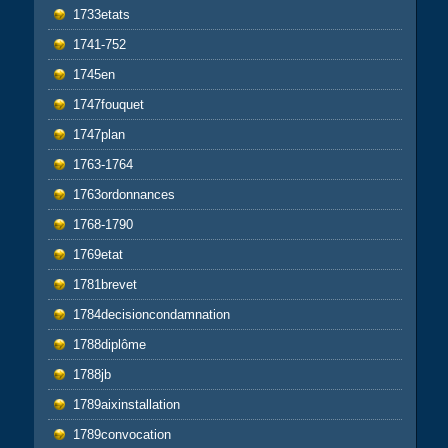
1733etats
1741-752
1745en
1747fouquet
1747plan
1763-1764
1763ordonnances
1768-1790
1769etat
1781brevet
1784decisioncondamnation
1788diplôme
1788jb
1789aixinstallation
1789convocation