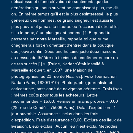
délicatesse et d’une élévation de sentiments que les
générations qui nous suivent ne connaissent plus, me dit-
on. En même temps qu’il est le plus désintéressé, le plus
généreux des hommes, ce grand seigneur est aussi le
plus pauvre et jamais tu n’auras eu l’occasion d’être utile,
si tu le peux, à un plus galant homme [.]. Et quand tu
passeras par notre Marseille, rappelle toi que tu me
chagrinerais fort en omettant d’entrer dans la boutique
que j’ouvre enfin! Sous une huitaine juste deux maisons
au dessus du théâtre où tu viens de confirmer encore un
de tes succès [.] ». [Ruiné, Nadar s’était installé à
Marseille et ouvrit, en 1897, une Maison de
photographies, au 21 rue de Noailles]. Félix Tournachon
Nadar (Paris, 1820/1910). Photographe, journaliste et
caricaturiste, passionné de navigation aérienne. Frais fixes
: mêmes coûts pour tous les acheteurs. Lettre
recommandée – 15,00. Remise en mains propres – 0,00
(29, rue de Condé – 75006 Paris). Délai d’expédition : 1
jour ouvrable. Assurance : inclus dans les frais
d’expédition. Frais d’assurance : 0,00. Exclure des lieux de
livraison. Lieux exclus : Aucun lieu n’est exclu. Méthodes
de paiement acceptées. Virement bancaire : (IBAN : FR76