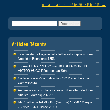
Journal Le Patriote titré A tes 20 ans Pablo 1961
→
k
Rechercher :
Articles Récents
Tascher de La Pagerie belle lettre autographe signée L.
Napoléon Bonaparte 1853
Journal LE RAPPEL 24 mai 1885 # LA MORT DE
VICTOR HUGO Réactions au Sénat
Carte scolaire Vidal Lablache n°22 Planisphère La
Communauté
Ancienne carte scolaire Guyane. Nouvelle Calédonie.
Antilles. Martinique N 37
RRR Lettre de NAMPONT (Somme) / 1798 / Marque
76/NAMPONT Indice 20 600