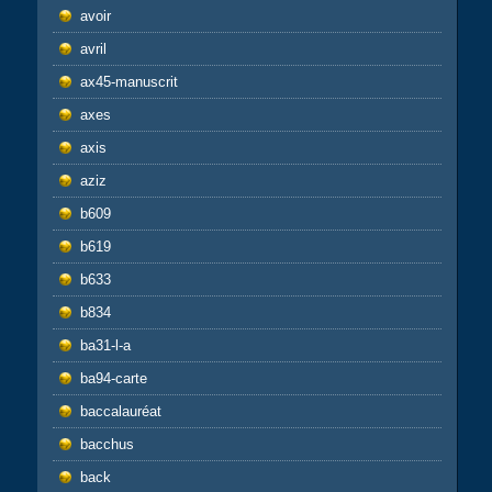
avoir
avril
ax45-manuscrit
axes
axis
aziz
b609
b619
b633
b834
ba31-l-a
ba94-carte
baccalauréat
bacchus
back