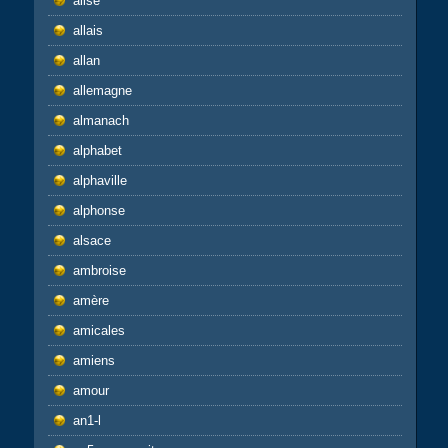
alise
allais
allan
allemagne
almanach
alphabet
alphaville
alphonse
alsace
ambroise
amère
amicales
amiens
amour
an1-l