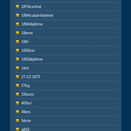
1874contrat
1894cubainfanterie
1894diplôme
18eme
18th
1930cie
1950diplôme
1ère
27-12-1870
27kg
33tours
400a-l
49ers
5ème
a842