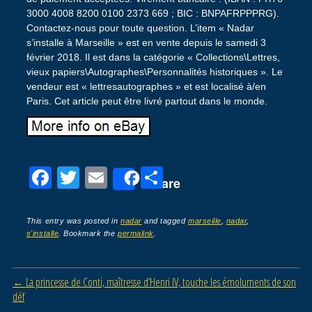
3000 4008 8200 0100 2373 669 ; BIC : BNPAFRPPPRG).
Contactez-nous pour toute question. L’item « Nadar
s’installe à Marseille » est en vente depuis le samedi 3
février 2018. Il est dans la catégorie « Collections\Lettres,
vieux papiers\Autographes\Personnalités historiques ». Le
vendeur est « lettresautographes » et est localisé à/en
Paris. Cet article peut être livré partout dans le monde.
F
T
E
P
Share
a
wi
m
ar
c
tt
ail
ta
This entry was posted in
nadar
and tagged
marseille
,
nadar
,
s'installe
. Bookmark the
permalink
.
e
er
g
b
er
Post navigation
←
La princesse de Conti, maîtresse d’Henri IV, touche les émoluments de son
o
déf
o