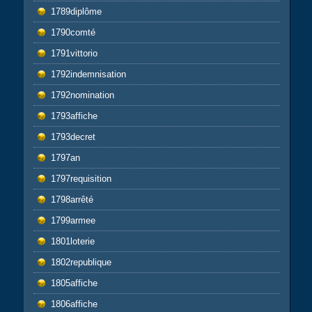
1789diplôme
1790comté
1791vittorio
1792indemnisation
1792nomination
1793affiche
1793decret
1797an
1797requisition
1798arrêté
1799armee
1801loterie
1802republique
1805affiche
1806affiche