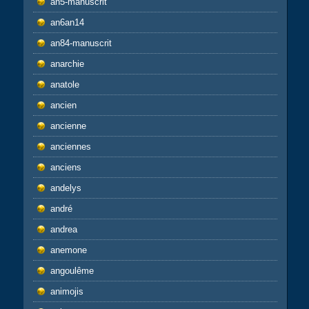
an5-manuscrit
an6an14
an84-manuscrit
anarchie
anatole
ancien
ancienne
anciennes
anciens
andelys
andré
andrea
anemone
angoulême
animojis