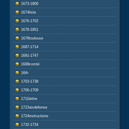
1673-1800
1674liste
1676-1702
1678-1851
1678toulouse
1687-1714
1691-1747
1699comté
16th
1703-1738
1706-1709
1711lettre
1723aixdefense
1724instructions
1732-1734