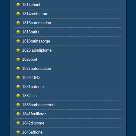
1814chant
1814prefecture
1815autorisation
1815tarifs
1818turinsaorge
1825latindiplome
1825port
1827autorisation
1829-1843
1831patente
1832iles
1833narbonneetats
1841feuilleton
1842diplome
1845affiche