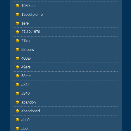
1930cie
1950diplôme
1ère
27-12-1870
27kg
33tours
400a-l
49ers
5ème
a842
a940
abandon
abandoned
abbé
abel