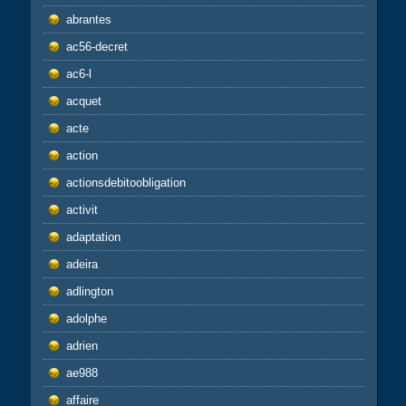
abrantes
ac56-decret
ac6-l
acquet
acte
action
actionsdebitoobligation
activit
adaptation
adeira
adlington
adolphe
adrien
ae988
affaire