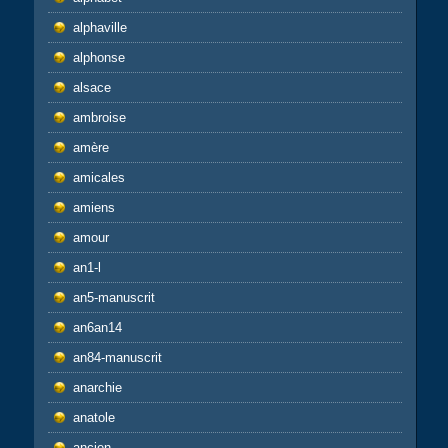
alphaville
alphonse
alsace
ambroise
amère
amicales
amiens
amour
an1-l
an5-manuscrit
an6an14
an84-manuscrit
anarchie
anatole
ancien