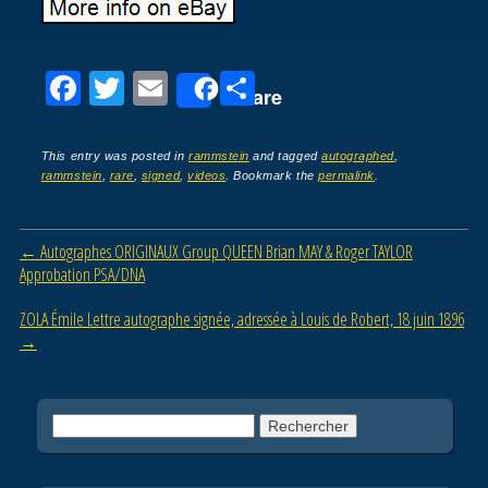
F
T
E
P
Share
a
wi
m
ar
c
tt
ail
ta
This entry was posted in
rammstein
and tagged
autographed
,
rammstein
,
rare
,
signed
,
videos
. Bookmark the
permalink
.
e
er
g
b
er
Post navigation
←
Autographes ORIGINAUX Group QUEEN Brian MAY & Roger TAYLOR
o
Approbation PSA/DNA
o
ZOLA Émile Lettre autographe signée, adressée à Louis de Robert, 18 juin 1896
k
→
Rechercher :