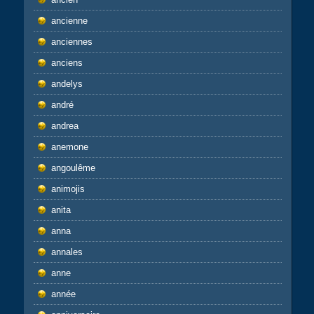
ancienne
anciennes
anciens
andelys
andré
andrea
anemone
angoulême
animojis
anita
anna
annales
anne
année