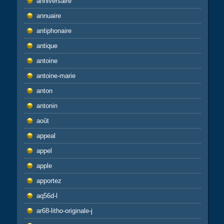
anniversaire
annuaire
antiphonaire
antique
antoine
antoine-marie
anton
antonin
août
appeal
appel
apple
apportez
aq56d-l
ar68-litho-originale-j