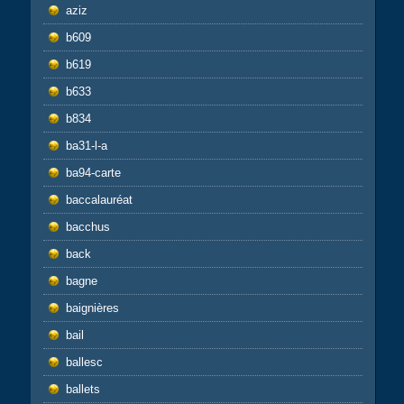
aziz
b609
b619
b633
b834
ba31-l-a
ba94-carte
baccalauréat
bacchus
back
bagne
baignières
bail
ballesc
ballets