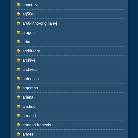
apportez
aq56d-l
ar68-litho-originale-j
aragon
arbre
architecte
archive
archives
ardennes
argentan
ariana
aristide
armand
armand-francois
armee