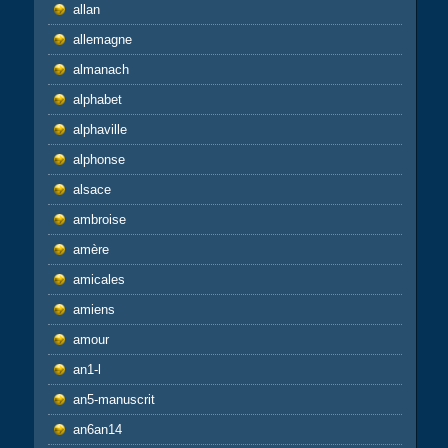
allan
allemagne
almanach
alphabet
alphaville
alphonse
alsace
ambroise
amère
amicales
amiens
amour
an1-l
an5-manuscrit
an6an14