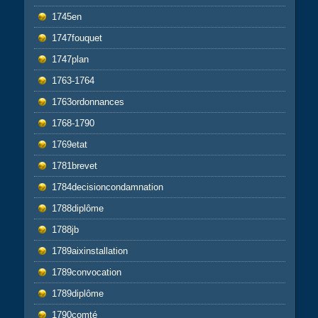
1745en
1747fouquet
1747plan
1763-1764
1763ordonnances
1768-1790
1769etat
1781brevet
1784decisioncondamnation
1788diplôme
1788jb
1789aixinstallation
1789convocation
1789diplôme
1790comté