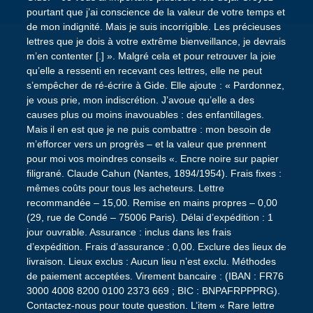
pourtant que j’ai conscience de la valeur de votre temps et
de mon indignité. Mais je suis incorrigible. Les précieuses
lettres que je dois à votre extrême bienveillance, je devrais
m’en contenter [.] ». Malgré cela et pour retrouver la joie
qu’elle a ressenti en recevant ces lettres, elle ne peut
s’empêcher de ré-écrire à Gide. Elle ajoute : « Pardonnez,
je vous prie, mon indiscrétion. J’avoue qu’elle a des
causes plus ou moins inavouables : des enfantillages.
Mais il en est que je ne puis combattre : mon besoin de
m’efforcer vers un progrès – et la valeur que prennent
pour moi vos moindres conseils «. Encre noire sur papier
filigrané. Claude Cahun (Nantes, 1894/1954). Frais fixes :
mêmes coûts pour tous les acheteurs. Lettre
recommandée – 15,00. Remise en mains propres – 0,00
(29, rue de Condé – 75006 Paris). Délai d’expédition : 1
jour ouvrable. Assurance : inclus dans les frais
d’expédition. Frais d’assurance : 0,00. Exclure des lieux de
livraison. Lieux exclus : Aucun lieu n’est exclu. Méthodes
de paiement acceptées. Virement bancaire : (IBAN : FR76
3000 4008 8200 0100 2373 669 ; BIC : BNPAFRPPPRG).
Contactez-nous pour toute question. L’item « Rare lettre