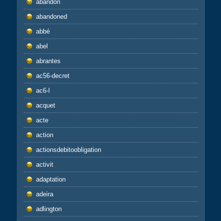
abandon
abandoned
abbé
abel
abrantes
ac56-decret
ac6-l
acquet
acte
action
actionsdebitoobligation
activit
adaptation
adeira
adlington