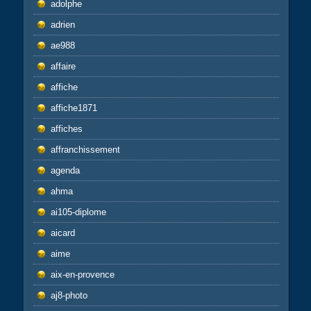
adolphe
adrien
ae988
affaire
affiche
affiche1871
affiches
affranchissement
agenda
ahma
ai105-diplome
aicard
aime
aix-en-provence
aj8-photo