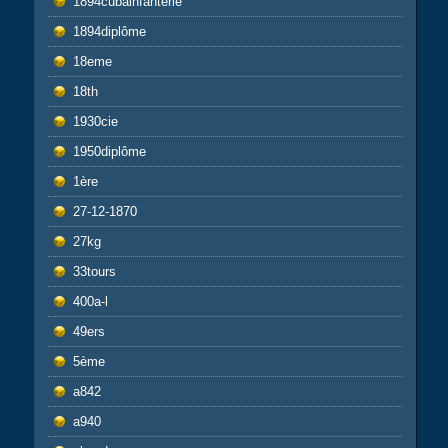
1894cubainfanterie
1894diplôme
18eme
18th
1930cie
1950diplôme
1ère
27-12-1870
27kg
33tours
400a-l
49ers
5ème
a842
a940