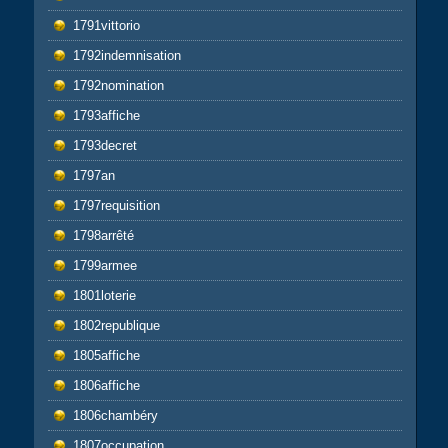
1791vittorio
1792indemnisation
1792nomination
1793affiche
1793decret
1797an
1797requisition
1798arrêté
1799armee
1801loterie
1802republique
1805affiche
1806affiche
1806chambéry
1807occupation