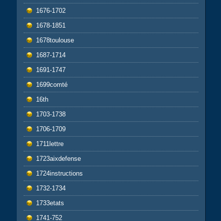
1676-1702
1678-1851
1678toulouse
1687-1714
1691-1747
1699comté
16th
1703-1738
1706-1709
1711lettre
1723aixdefense
1724instructions
1732-1734
1733etats
1741-752