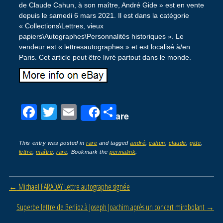
de Claude Cahun, à son maître, André Gide » est en vente
depuis le samedi 6 mars 2021. Il est dans la catégorie
« Collections\Lettres, vieux
papiers\Autographes\Personnalités historiques ». Le
vendeur est « lettresautographes » et est localisé à/en
Paris. Cet article peut être livré partout dans le monde.
F
T
E
P
Share
a
wi
m
ar
c
tt
ail
ta
This entry was posted in
rare
and tagged
andré
,
cahun
,
claude
,
gide
,
lettre
,
maître
,
rare
. Bookmark the
permalink
.
e
er
g
b
er
Post navigation
←
Michael FARADAY Lettre autographe signée
o
o
Superbe lettre de Berlioz à Joseph Joachim après un concert mirobolant
→