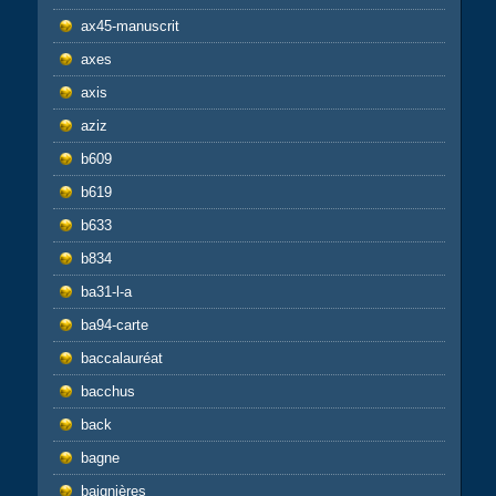
ax45-manuscrit
axes
axis
aziz
b609
b619
b633
b834
ba31-l-a
ba94-carte
baccalauréat
bacchus
back
bagne
baignières