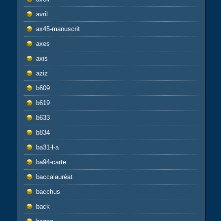
avril
ax45-manuscrit
axes
axis
aziz
b609
b619
b633
b834
ba31-l-a
ba94-carte
baccalauréat
bacchus
back