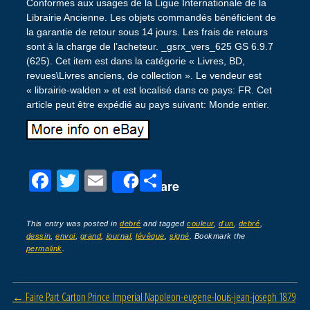
Conformes aux usages de la Ligue Internationale de la
Librairie Ancienne. Les objets commandés bénéficient de
la garantie de retour sous 14 jours. Les frais de retours
sont à la charge de l’acheteur. _gsrx_vers_625 GS 6.9.7
(625). Cet item est dans la catégorie « Livres, BD,
revues\Livres anciens, de collection ». Le vendeur est
« librairie-walden » et est localisé dans ce pays: FR. Cet
article peut être expédié au pays suivant: Monde entier.
F
T
E
P
Share
a
wi
m
ar
c
tt
ail
ta
This entry was posted in
debré
and tagged
couleur
,
d'un
,
debré
,
dessin
,
envoi
,
grand
,
journal
,
lévêque
,
signé
. Bookmark the
e
er
g
permalink
.
b
er
o
Post navigation
←
Faire Part Carton Prince Imperial Napoleon-eugene-louis-jean-joseph 1879