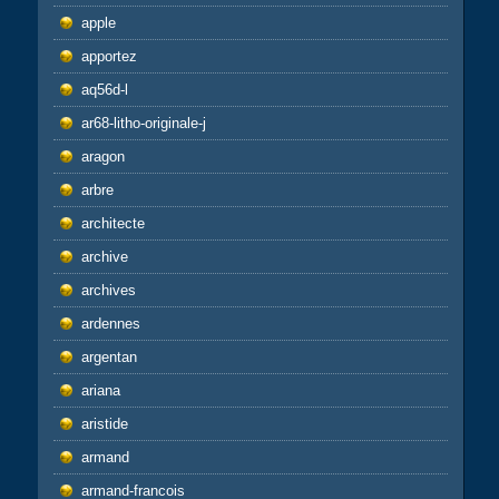
apple
apportez
aq56d-l
ar68-litho-originale-j
aragon
arbre
architecte
archive
archives
ardennes
argentan
ariana
aristide
armand
armand-francois