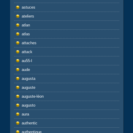
astuces
ateliers
atlan
atlas
attaches
attack
au55-l
aude
augusta
auguste
auguste-léon
augusto
aura
authentic
authentique