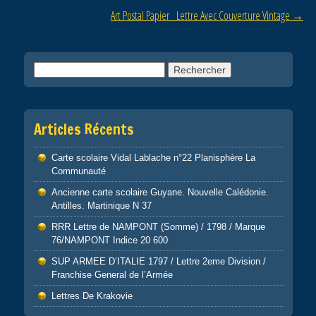
o
Art Postal Papier Lettre Avec Couverture Vintage
→
k
Rechercher :
Articles Récents
Carte scolaire Vidal Lablache n°22 Planisphère La
Communauté
Ancienne carte scolaire Guyane. Nouvelle Calédonie.
Antilles. Martinique N 37
RRR Lettre de NAMPONT (Somme) / 1798 / Marque
76/NAMPONT Indice 20 600
SUP ARMEE D’ITALIE 1797 / Lettre 2eme Division /
Franchise General de l’Armée
Lettres De Krakovie