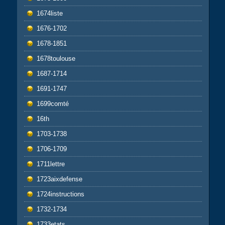
1674liste
1676-1702
1678-1851
1678toulouse
1687-1714
1691-1747
1699comté
16th
1703-1738
1706-1709
1711lettre
1723aixdefense
1724instructions
1732-1734
1733etats