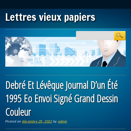
Lettres vieux papiers
Main menu
Skip to content
Debré Et Lévêque Journal D’un Été
1995 Eo Envoi Signé Grand Dessin
Couleur
Posted on
décembre 29, 2022
by
admin