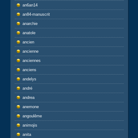
an6an14
an84-manuscrit
anarchie
anatole
ancien
ancienne
anciennes
anciens
andelys
andré
andrea
anemone
angoulême
animojis
anita