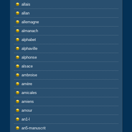
allais
allan
allemagne
almanach
alphabet
alphaville
alphonse
alsace
ambroise
amère
amicales
amiens
amour
an1-l
an5-manuscrit