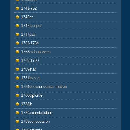
1741-752
1745en
1747fouquet
1747plan
1763-1764
1763ordonnances
1768-1790
1769etat
1781brevet
1784decisioncondamnation
1788diplôme
1788jb
1789aixinstallation
1789convocation