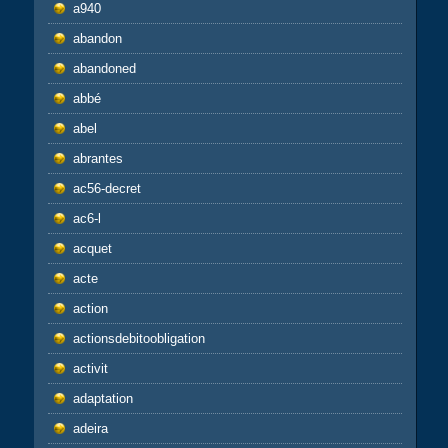
a940
abandon
abandoned
abbé
abel
abrantes
ac56-decret
ac6-l
acquet
acte
action
actionsdebitoobligation
activit
adaptation
adeira