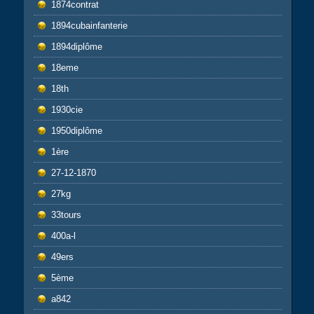
1874contrat
1894cubainfanterie
1894diplôme
18eme
18th
1930cie
1950diplôme
1ère
27-12-1870
27kg
33tours
400a-l
49ers
5ème
a842