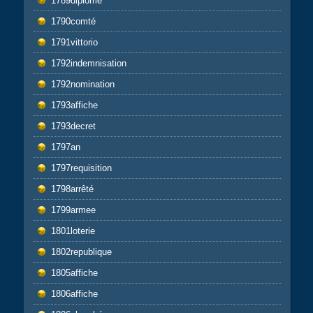
1789diplôme
1790comté
1791vittorio
1792indemnisation
1792nomination
1793affiche
1793decret
1797an
1797requisition
1798arrêté
1799armee
1801loterie
1802republique
1805affiche
1806affiche