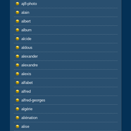
aj8-photo
alain
albert
album
alcide
aldous
alexander
alexandre
alexis
alfabet
alfred
alfred-georges
algérie
aliénation
alise