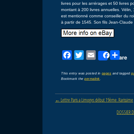
livres pour les arrérages et 50 livres 
montant à 200 livres annuelles. Vélin,
est mentionné comme conseiller du roi,
à partir de 1545. Son fils Jean-Claude
F
T
E
P
Share
a
wi
m
ar
c
tt
ail
ta
This entry was posted in
gages
and tagged
g
Bookmark the
permalink
.
e
er
g
b
er
Post navigation
←
Lettre Paris a Limoges début 19ème. Rarissime
o
o
DOSSIER D
k