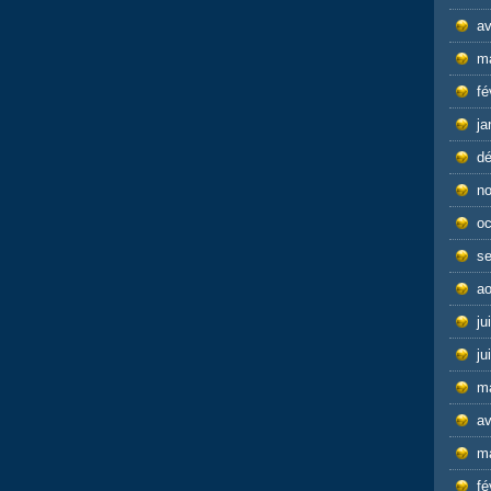
av
m
fé
ja
d
n
oc
s
ao
ju
ju
m
av
m
fé