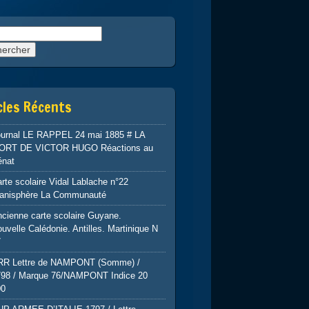
rcher :
cles Récents
ournal LE RAPPEL 24 mai 1885 # LA
ORT DE VICTOR HUGO Réactions au
énat
rte scolaire Vidal Lablache n°22
lanisphère La Communauté
cienne carte scolaire Guyane.
uvelle Calédonie. Antilles. Martinique N
7
RR Lettre de NAMPONT (Somme) /
798 / Marque 76/NAMPONT Indice 20
00