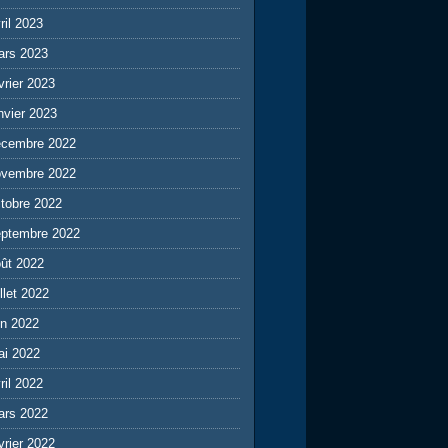
ril 2023
ars 2023
vrier 2023
nvier 2023
écembre 2022
ovembre 2022
tobre 2022
eptembre 2022
ût 2022
illet 2022
in 2022
ai 2022
ril 2022
ars 2022
vrier 2022