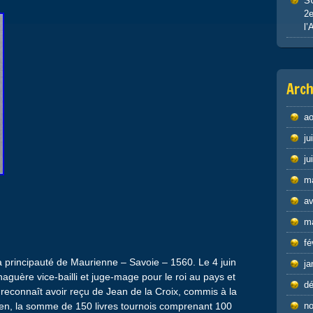
S
2e
l’
Arch
ao
ju
ju
m
av
m
fé
a principauté de Maurienne – Savoie – 1560. Le 4 juin
ja
aguère vice-bailli et juge-mage pour le roi au pays et
d
reconnaît avoir reçu de Jean de la Croix, commis à la
en, la somme de 150 livres tournois comprenant 100
n