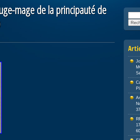
 juge-mage de la principauté de
Reche
0
Arti
J
M
S
Ca
P
An
No
3
R
1
6