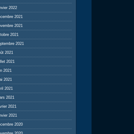
nvier 2022
écembre 2021
ovembre 2021
tobre 2021
eptembre 2021
ût 2021
illet 2021
in 2021
ai 2021
ril 2021
ars 2021
vrier 2021
nvier 2021
écembre 2020
ovembre 2020