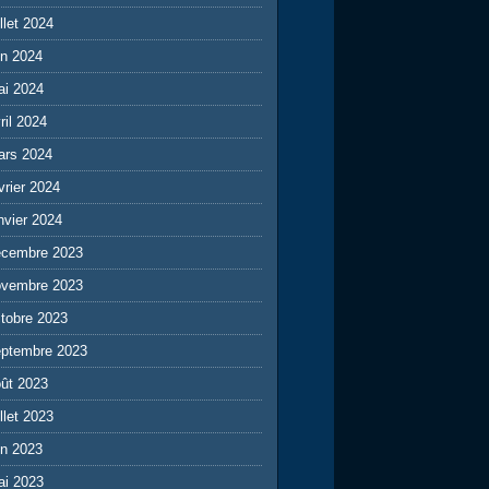
illet 2024
in 2024
ai 2024
ril 2024
ars 2024
vrier 2024
nvier 2024
écembre 2023
ovembre 2023
tobre 2023
eptembre 2023
ût 2023
illet 2023
in 2023
ai 2023