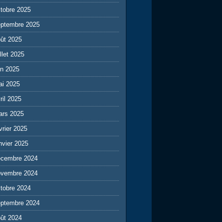
tobre 2025
eptembre 2025
ût 2025
illet 2025
in 2025
ai 2025
ril 2025
ars 2025
vrier 2025
nvier 2025
écembre 2024
ovembre 2024
tobre 2024
eptembre 2024
ût 2024