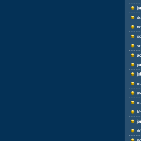
ja
d
n
oc
s
ao
ju
ju
m
av
m
fé
ja
d
n