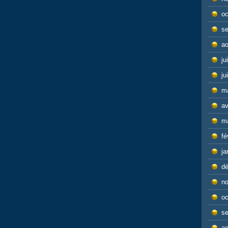
oc
s
ao
ju
ju
m
av
m
fé
ja
d
n
oc
s
ao