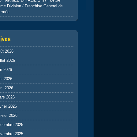
UP ARMEE D’ITALIE 1797 / Lettre
me Division / Franchise General de
Armée
ives
ût 2026
illet 2026
in 2026
ai 2026
ril 2026
ars 2026
vrier 2026
nvier 2026
écembre 2025
ovembre 2025