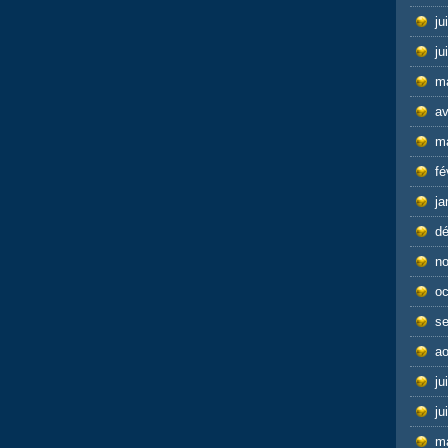
ju
ju
m
av
m
fé
ja
d
n
oc
s
ao
ju
ju
m