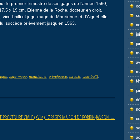
pour le premier trimestre de ses gages de l’année 1560,
oc
 17,5 x 19 cm. Etienne de la Roche, docteur en droit,
s
 vice-bailli et juge-mage de Maurienne et d’Aiguebelle
 lui succède brièvement jusqu’en 1563.
ao
ju
ju
m
av
m
ages
,
juge-mage
,
maurienne
,
principauté
,
savoie
,
vice-bailli
.
fé
ja
d
n
E PROCÉDURE CIVILE (XVIIe) 17 PAGES MAISON DE FORBIN-JANSON
→
oc
s
ao