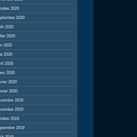
tobre 2020
eptembre 2020
ût 2020
illet 2020
in 2020
ai 2020
ril 2020
ars 2020
vrier 2020
nvier 2020
écembre 2019
ovembre 2019
tobre 2019
eptembre 2019
ût 2019